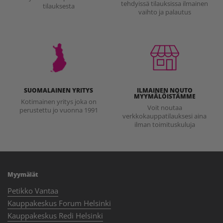
tehdyissä tilauksissa ilmainen
tilauksesta
vaihto ja palautus
SUOMALAINEN YRITYS
ILMAINEN NOUTO
MYYMÄLÖISTÄMME
Kotimainen yritys joka on
Voit noutaa
perustettu jo vuonna 1991
verkkokauppatilauksesi aina
ilman toimituskuluja
Myymälät
Petikko Vantaa
Kauppakeskus Forum Helsinki
Kauppakeskus Redi Helsinki