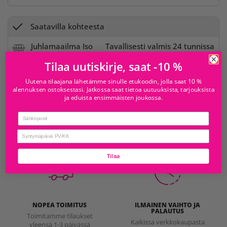
Saatavilla kohteesta
Juhlamaailma Iso
Tavallisesti valmis 24 tunnissa
Omena
Tilaa uutiskirje, saat -10 %
Myymälän tiedot
Uutena tilaajana lähetämme sinulle etukoodin, jolla saat 10 %
Juhlamaailma Sello
Tavallisesti valmis 24 tunnissa
alennuksen ostoksestasi. Jatkossa saat tietoa uutuuksista, tarjouksista
Myymälän tiedot
ja eduista ensimmäisten joukossa.
Tarkista saatavuus muissa myymälöissä
Email
birthday
Tilaa
NOPEA TOIMITUS
ILMAINEN VAIHTO JA
PALAUTUS
Toimitamme tilaukset
Kaikissa verkkokaupasta
yleensä 1-3 päivässä