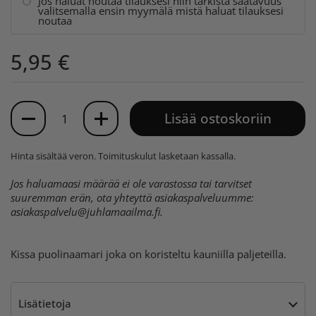
Jos haluat noutaa tilauksesi niin tarkista saatavuus
valitsemalla ensin myymälä mistä haluat tilauksesi
noutaa
5,95 €
Määrä
Lisää ostoskoriin
Hinta sisältää veron.
Toimituskulut
lasketaan kassalla.
Jos haluamaasi määrää ei ole varastossa tai tarvitset
suuremman erän, ota yhteyttä asiakaspalveluumme:
asiakaspalvelu@juhlamaailma.fi
.
Kissa puolinaamari joka on koristeltu kauniilla paljeteilla.
Lisätietoja