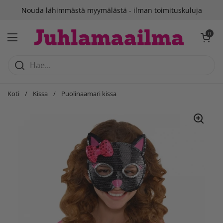
Siirry sisältöön
Nouda lähimmästä myymälästä - ilman toimituskuluja
Avaa ostosko
0
Avaa valikko
Koti
/
Kissa
/
Puolinaamari kissa