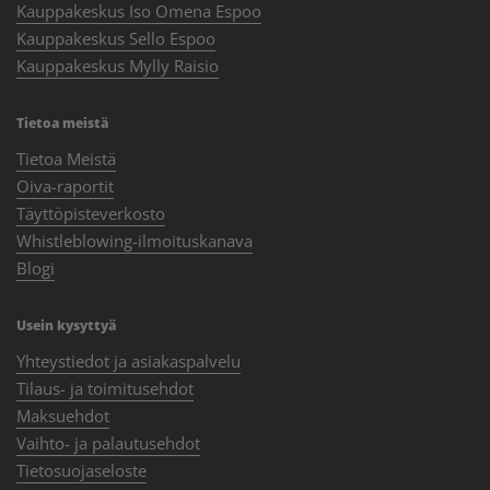
Kauppakeskus Iso Omena Espoo
Kauppakeskus Sello Espoo
Kauppakeskus Mylly Raisio
Tietoa meistä
Tietoa Meistä
Oiva-raportit
Täyttöpisteverkosto
Whistleblowing-ilmoituskanava
Blogi
Usein kysyttyä
Yhteystiedot ja asiakaspalvelu
Tilaus- ja toimitusehdot
Maksuehdot
Vaihto- ja palautusehdot
Tietosuojaseloste