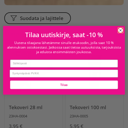
Suodata ja lajittele
Tilaa uutiskirje, saat -10 %
8 tuotetta
Uutena tilaajana lähetämme sinulle etukoodin, jolla saat 10 %
alennuksen ostoksestasi. Jatkossa saat tietoa uutuuksista, tarjouksista
ja eduista ensimmäisten joukossa.
Email
birthday
Tilaa
Tekoveri 28 ml
Tekoveri 100 ml
23HA-0004
23HA-0005
3,95 €
5,95 €