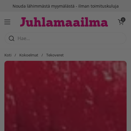
Siirry sisältöön
Nouda lähimmästä myymälästä - ilman toimituskuluja
Avaa ostosko
0
Avaa valikko
Koti
/
Kokoelmat
/
Tekoveret