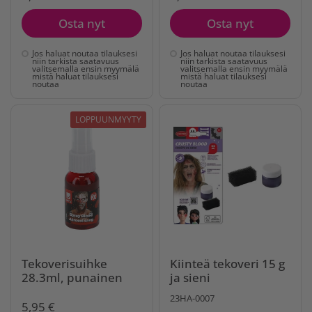
Osta nyt
Osta nyt
Jos haluat noutaa tilauksesi
Jos haluat noutaa tilauksesi
niin tarkista saatavuus
niin tarkista saatavuus
valitsemalla ensin myymälä
valitsemalla ensin myymälä
mistä haluat tilauksesi
mistä haluat tilauksesi
noutaa
noutaa
LOPPUUNMYYTY
Tekoverisuihke
Kiinteä tekoveri 15 g
28.3ml, punainen
ja sieni
23HA-0007
5,95 €