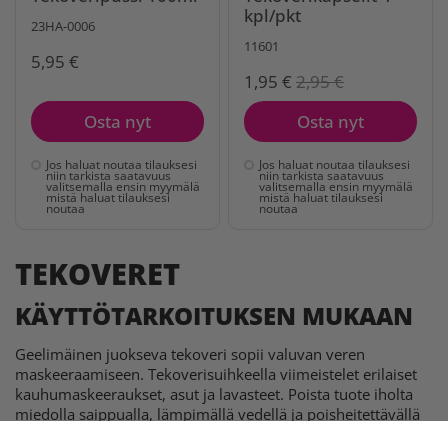
kpl/pkt
23HA-0006
11601
5,95 €
1,95 €
2,95 €
Osta nyt
Osta nyt
Jos haluat noutaa tilauksesi
Jos haluat noutaa tilauksesi
niin tarkista saatavuus
niin tarkista saatavuus
valitsemalla ensin myymälä
valitsemalla ensin myymälä
mistä haluat tilauksesi
mistä haluat tilauksesi
noutaa
noutaa
TEKOVERET
KÄYTTÖTARKOITUKSEN MUKAAN
Geelimäinen juokseva tekoveri sopii valuvan veren
maskeeraamiseen. Tekoverisuihkeella viimeistelet erilaiset
kauhumaskeeraukset, asut ja lavasteet. Poista tuote iholta
miedolla saippualla, lämpimällä vedellä ja poisheitettävällä
paperipyyhkeellä.
HUOM!
Tekoverituotteet saattavat jättää