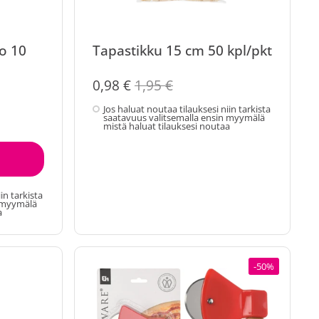
go 10
Tapastikku 15 cm 50 kpl/pkt
0,98 €
1,95 €
Jos haluat noutaa tilauksesi niin tarkista
saatavuus valitsemalla ensin myymälä
mistä haluat tilauksesi noutaa
in tarkista
n myymälä
a
-50%