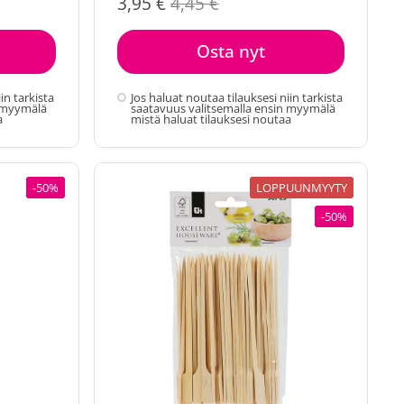
3,95 €
4,45 €
Osta nyt
in tarkista
Jos haluat noutaa tilauksesi niin tarkista
n myymälä
saatavuus valitsemalla ensin myymälä
a
mistä haluat tilauksesi noutaa
-50%
LOPPUUNMYYTY
-50%