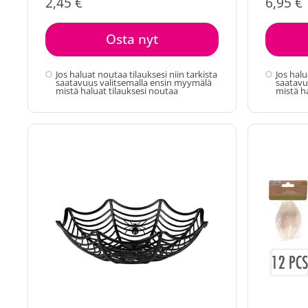
2,45 €
6,95 €
Osta nyt
Jos haluat noutaa tilauksesi niin tarkista
Jos halu
saatavuus valitsemalla ensin myymälä
saatavu
mistä haluat tilauksesi noutaa
mistä h