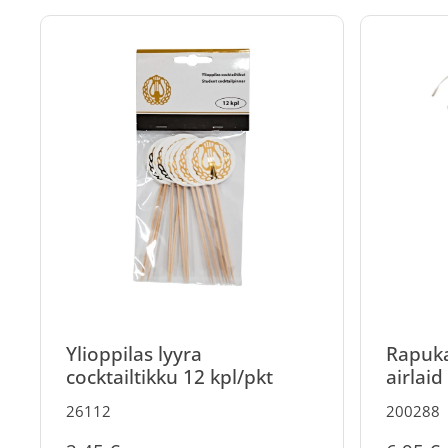
Ylioppilas lyyra
Rapuka
cocktailtikku 12 kpl/pkt
airlaid
26112
200288