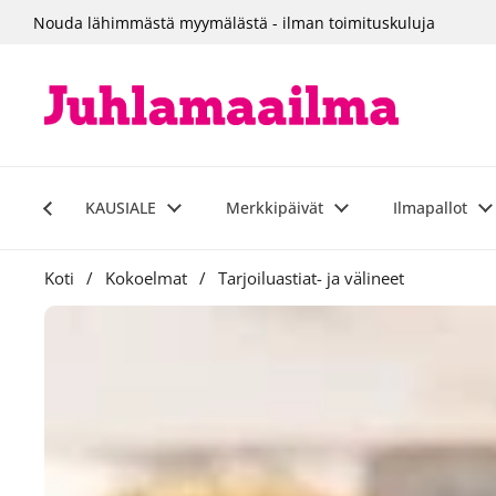
Siirry sisältöön
Nouda lähimmästä myymälästä - ilman toimituskuluja
KAUSIALE
Merkkipäivät
Ilmapallot
Koti
/
Kokoelmat
/
Tarjoiluastiat- ja välineet