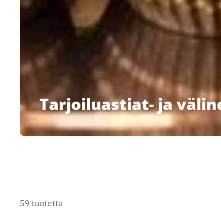
Tarjoiluastiat- ja välin
59 tuotetta