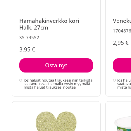
Hämähäkinverkko kori
Veneku
Halk. 27cm
170487
35-74552
2,95 €
3,95 €
Osta nyt
Jos haluat noutaa tilauksesi niin tarkista
Jos halu
saatavuus valitsemalla ensin myymälä
saatavu
mistä haluat tilauksesi noutaa
mistä h