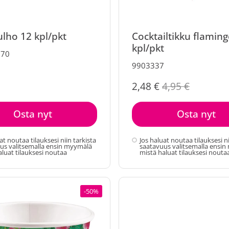
lho 12 kpl/pkt
Cocktailtikku flamin
kpl/pkt
670
9903337
2,48 €
4,95 €
Osta nyt
Osta nyt
at noutaa tilauksesi niin tarkista
Jos haluat noutaa tilauksesi ni
us valitsemalla ensin myymälä
saatavuus valitsemalla ensi
aluat tilauksesi noutaa
mistä haluat tilauksesi nouta
-50%