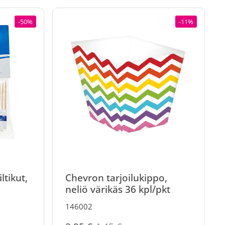
-50%
-11%
ltikut,
Chevron tarjoilukippo,
neliö värikäs 36 kpl/pkt
146002