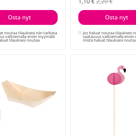
1,10 €
2,20 €
Osta nyt
Osta nyt
at noutaa tilauksesi niin tarkista
Jos haluat noutaa tilauksesi ni
us valitsemalla ensin myymälä
saatavuus valitsemalla ensi
aluat tilauksesi noutaa
mistä haluat tilauksesi nouta