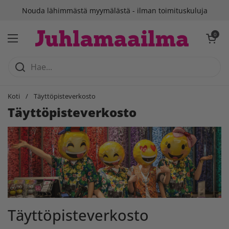
Siirry sisältöön
Nouda lähimmästä myymälästä - ilman toimituskuluja
Avaa ostosko
0
Avaa valikko
Koti
/
Täyttöpisteverkosto
Täyttöpisteverkosto
Täyttöpisteverkosto