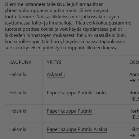
Olemme listanneet tälle sivulle Juhlamaailman
yhteistyökumppaneita jotka myös jälleenmyyvät
tuotteitamme. Näissä liikkeissä voit jatkossakin käydä
täyttämässä folio- ja ilmapalloja. Tilaa verkkokaupastamme
tuotteet postitse kotiisi ja voit käydä täyttämässä pallot
liikkeiden hinnastojen mukaisesti helium-kaasulla silloin,
kun sinulle sopii. Olethan yhteydessä näissä tapauksissa
suoraan kyseisen yhteistyökumppani liikkeen kanssa.
KAUPUNKI
YRITYS
OSO
Helsinki
Askarelli
Ann
HEL
Helsinki
Paperikauppa Putinki Töölö
Rune
HEL
Helsinki
Paperikauppa Putinki
Kor
HEL
Helsinki
Paperikauppa Putinki Arabia
Häm
HEL