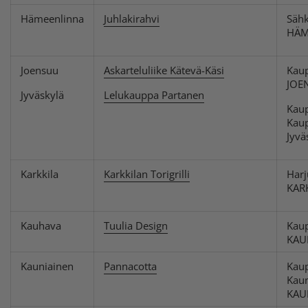
Hämeenlinna
Juhlakirahvi
Sähk
HÄM
Joensuu
Askarteluliike Kätevä-Käsi
Kau
JOE
Jyväskylä
Lelukauppa Partanen
Kaup
Kaup
Jyvä
Karkkila
Karkkilan Torigrilli
Harj
KAR
Kauhava
Tuulia Design
Kaup
KAU
Kauniainen
Pannacotta
Kaup
Kaun
KAU