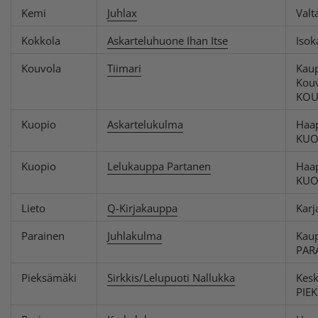
Kemi
Juhlax
Valt
Kokkola
Askarteluhuone Ihan Itse
Iso
Kouvola
Tiimari
Kaup
Kouv
KOU
Kuopio
Askartelukulma
Haa
KUO
Kuopio
Lelukauppa Partanen
Haa
KUO
Lieto
Q-Kirjakauppa
Karj
Parainen
Juhlakulma
Kaup
PAR
Pieksämäki
Sirkkis/Lelupuoti Nallukka
Kes
PIE