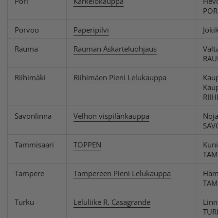
Pori
Karkelokauppa
Hev
POR
Porvoo
Paperipilvi
Jok
Rauma
Rauman Askarteluohjaus
Valt
RAU
Riihimäki
Riihimäen Pieni Lelukauppa
Kau
Kau
RIIH
Savonlinna
Velhon vispilänkauppa
Noj
SAV
Tammisaari
TOPPEN
Kuni
TAM
Tampere
Tampereen Pieni Lelukauppa
Häm
TAM
Turku
Leluliike R. Casagrande
Linn
TU