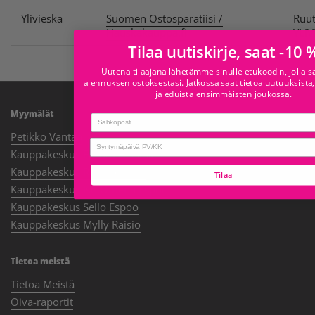
Ylivieska
Suomen Ostosparatiisi /
Ruut
Hauskakauppa.fi
YLIV
Tilaa uutiskirje, saat -10 
Uutena tilaajana lähetämme sinulle etukoodin, jolla s
alennuksen ostoksestasi. Jatkossa saat tietoa uutuuksista,
ja eduista ensimmäisten joukossa.
Myymälät
Email
Petikko Vantaa
birthday
Kauppakeskus Forum Helsinki
Kauppakeskus Redi Helsinki
Tilaa
Kauppakeskus Iso Omena Espoo
Kauppakeskus Sello Espoo
Kauppakeskus Mylly Raisio
Tietoa meistä
Tietoa Meistä
Oiva-raportit