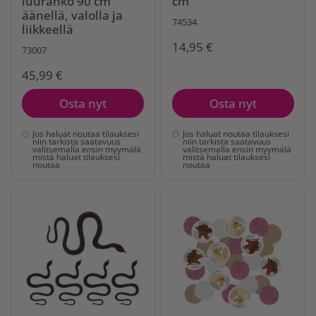
luuranko 90 cm
cm
äänellä, valolla ja
74534
liikkeellä
14,95 €
73007
45,99 €
Osta nyt
Osta nyt
Jos haluat noutaa tilauksesi
Jos haluat noutaa tilauksesi
niin tarkista saatavuus
niin tarkista saatavuus
valitsemalla ensin myymälä
valitsemalla ensin myymälä
mistä haluat tilauksesi
mistä haluat tilauksesi
noutaa
noutaa