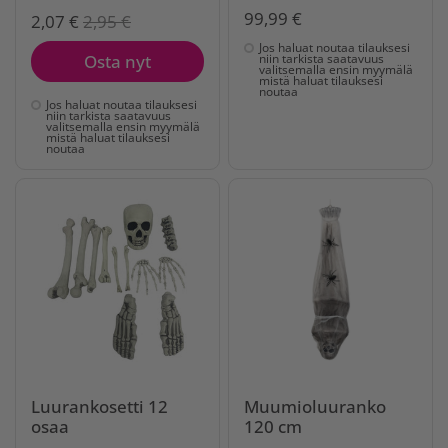
99,99 €
2,07 €
2,95 €
Jos haluat noutaa tilauksesi
Osta nyt
niin tarkista saatavuus
valitsemalla ensin myymälä
mistä haluat tilauksesi
noutaa
Jos haluat noutaa tilauksesi
niin tarkista saatavuus
valitsemalla ensin myymälä
mistä haluat tilauksesi
noutaa
Luurankosetti 12
Muumioluuranko
osaa
120 cm