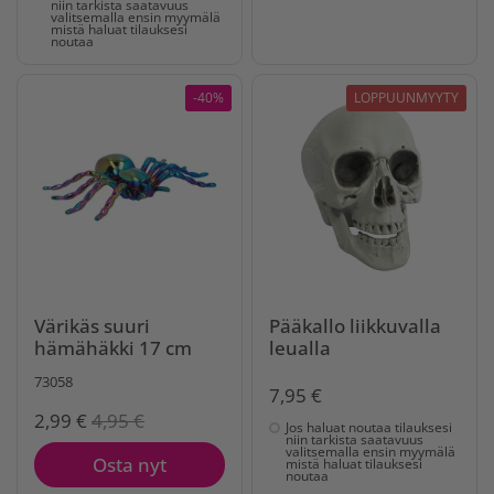
niin tarkista saatavuus
valitsemalla ensin myymälä
mistä haluat tilauksesi
noutaa
-40%
LOPPUUNMYYTY
Värikäs suuri
Pääkallo liikkuvalla
hämähäkki 17 cm
leualla
73058
7,95 €
2,99 €
4,95 €
Jos haluat noutaa tilauksesi
niin tarkista saatavuus
valitsemalla ensin myymälä
Osta nyt
mistä haluat tilauksesi
noutaa