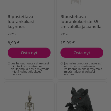
Ripustettava
Ripustettava
luurankokäsi
luurankokoriste 55
köynnös
cm valolla ja äänellä
72219
73126
8,99 €
15,99 €
Osta nyt
Osta nyt
Jos haluat noutaa tilauksesi
Jos haluat noutaa tilauksesi
niin tarkista saatavuus
niin tarkista saatavuus
valitsemalla ensin myymälä
valitsemalla ensin myymälä
mistä haluat tilauksesi
mistä haluat tilauksesi
noutaa
noutaa