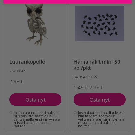
Luurankopöllö
Hämähäkit mini 50
kpl/pkt
25200569
34-394299-55
7,95 €
1,49 €
2,95 €
Osta nyt
Osta nyt
Jos haluat noutaa tilauksesi
Jos haluat noutaa tilauksesi
niin tarkista saatavuus
niin tarkista saatavuus
valitsemalla ensin myymälä
valitsemalla ensin myymälä
mistä haluat tilauksesi
mistä haluat tilauksesi
noutaa
noutaa