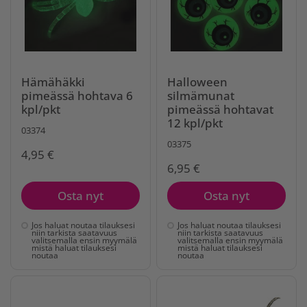
Hämähäkki
Halloween
pimeässä hohtava 6
silmämunat
kpl/pkt
pimeässä hohtavat
12 kpl/pkt
03374
03375
4,95 €
6,95 €
Osta nyt
Osta nyt
Jos haluat noutaa tilauksesi
Jos haluat noutaa tilauksesi
niin tarkista saatavuus
niin tarkista saatavuus
valitsemalla ensin myymälä
valitsemalla ensin myymälä
mistä haluat tilauksesi
mistä haluat tilauksesi
noutaa
noutaa