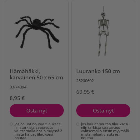
Hämähäkki,
Luuranko 150 cm
karvainen 50 x 65 cm
25200602
33-74394
69,95 €
8,95 €
Osta nyt
Osta nyt
Jos haluat noutaa tilauksesi
Jos haluat noutaa tilauksesi
niin tarkista saatavuus
niin tarkista saatavuus
valitsemalla ensin myymälä
valitsemalla ensin myymälä
mistä haluat tilauksesi
mistä haluat tilauksesi
noutaa
noutaa