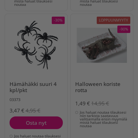
mistä haluat tilauksesi
mistä haluat tilauksesi
noutaa
noutaa
-30%
LOPPUUNMYYTY
-90%
Hämähäkki suuri 4
Halloween koriste
kpl/pkt
rotta
03373
1,49 €
14,95 €
3,47 €
4,95 €
Jos haluat noutaa tilauksesi
niin tarkista saatavuus
valitsemalla ensin myymälä
Osta nyt
mistä haluat tilauksesi
noutaa
Jos haluat noutaa tilauksesi