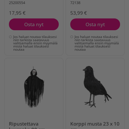
25200554
72138
17,95 €
53,99 €
Osta nyt
Osta nyt
Jos haluat noutaa tilauksesi
Jos haluat noutaa tilauksesi
niin tarkista saatavuus
niin tarkista saatavuus
valitsemalla ensin myymälä
valitsemalla ensin myymälä
mistä haluat tilauksesi
mistä haluat tilauksesi
noutaa
noutaa
Ripustettava
Korppi musta 23 x 10