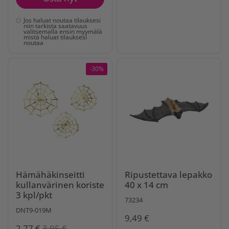
Jos haluat noutaa tilauksesi
niin tarkista saatavuus
valitsemalla ensin myymälä
mistä haluat tilauksesi
noutaa
-30%
Hämähäkinseitti
Ripustettava lepakko
kullanvärinen koriste
40 x 14 cm
3 kpl/pkt
73234
DNT9-019M
9,49 €
2,77 €
3,95 €