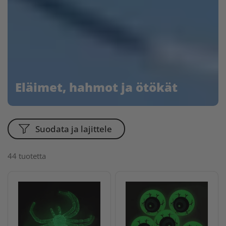
Eläimet, hahmot ja ötökät
Suodata ja lajittele
44 tuotetta