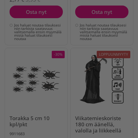
Osta nyt
Osta nyt
Jos haluat noutaa tilauksesi
Jos haluat noutaa tilauksesi
niin tarkista saatavuus
niin tarkista saatavuus
valitsemalla ensin myymälä
valitsemalla ensin myymälä
mistä haluat tilauksesi
mistä haluat tilauksesi
noutaa
noutaa
-30%
LOPPUUNMYYTY
Torakka 5 cm 10
Viikatemieskoriste
kpl/pkt
180 cm äänellä,
valolla ja liikkeellä
9911683