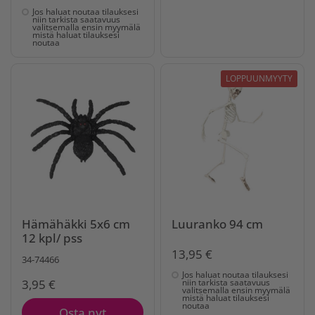
Jos haluat noutaa tilauksesi
niin tarkista saatavuus
valitsemalla ensin myymälä
mistä haluat tilauksesi
noutaa
LOPPUUNMYYTY
Hämähäkki 5x6 cm
Luuranko 94 cm
12 kpl/ pss
13,95 €
34-74466
Jos haluat noutaa tilauksesi
3,95 €
niin tarkista saatavuus
valitsemalla ensin myymälä
mistä haluat tilauksesi
noutaa
Osta nyt