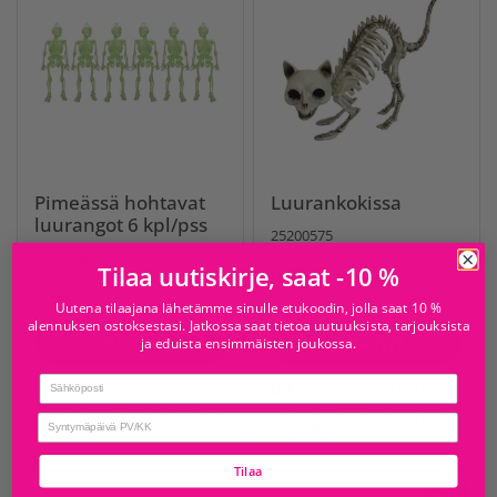
Pimeässä hohtavat
Luurankokissa
luurangot 6 kpl/pss
25200575
25200548
Tilaa uutiskirje, saat -10 %
6,95 €
2,95 €
Uutena tilaajana lähetämme sinulle etukoodin, jolla saat 10 %
alennuksen ostoksestasi. Jatkossa saat tietoa uutuuksista, tarjouksista
Osta nyt
Osta nyt
ja eduista ensimmäisten joukossa.
Email
Jos haluat noutaa tilauksesi
Jos haluat noutaa tilauksesi
niin tarkista saatavuus
niin tarkista saatavuus
valitsemalla ensin myymälä
valitsemalla ensin myymälä
birthday
mistä haluat tilauksesi
mistä haluat tilauksesi
noutaa
noutaa
Tilaa
-49%