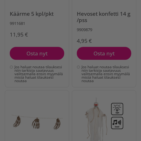
Käärme 5 kpl/pkt
Hevoset konfetti 14 g
/pss
9911681
9909879
11,95 €
4,95 €
Osta nyt
Osta nyt
Jos haluat noutaa tilauksesi
Jos haluat noutaa tilauksesi
niin tarkista saatavuus
niin tarkista saatavuus
valitsemalla ensin myymälä
valitsemalla ensin myymälä
mistä haluat tilauksesi
mistä haluat tilauksesi
noutaa
noutaa