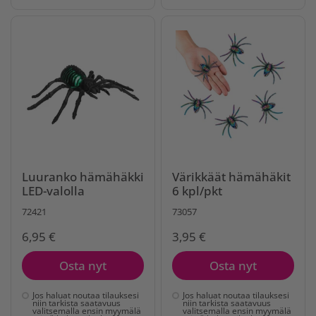
Luuranko hämähäkki
Värikkäät hämähäkit
LED-valolla
6 kpl/pkt
72421
73057
6,95 €
3,95 €
Osta nyt
Osta nyt
Jos haluat noutaa tilauksesi
Jos haluat noutaa tilauksesi
niin tarkista saatavuus
niin tarkista saatavuus
valitsemalla ensin myymälä
valitsemalla ensin myymälä