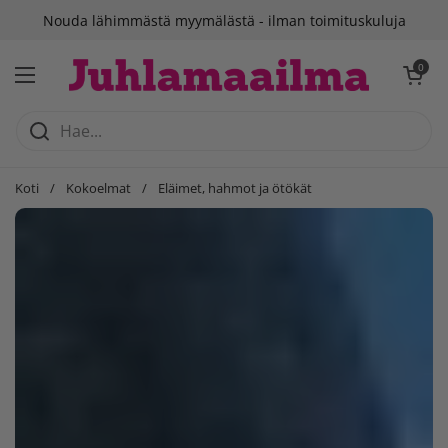
Siirry sisältöön
Suomalainen verkkokauppa
Avaa ostosko
0
Avaa valikko
Koti
/
Kokoelmat
/
Eläimet, hahmot ja ötökät