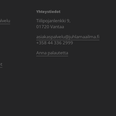
Yhteystiedot
alvelu
Tiilipojanlenkki 9,
01720 Vantaa
asiakaspalvelu@juhlamaailma.fi
+358 44 336 2999
Anna palautetta
et