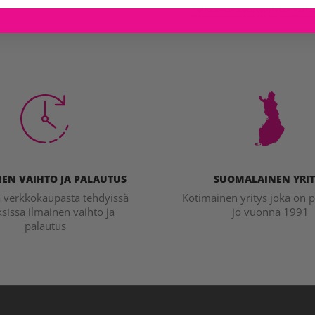
Tarkista saatavuus mu
EN VAIHTO JA PALAUTUS
SUOMALAINEN YRIT
a verkkokaupasta tehdyissä
Kotimainen yritys joka on p
ksissa ilmainen vaihto ja
jo vuonna 1991
palautus