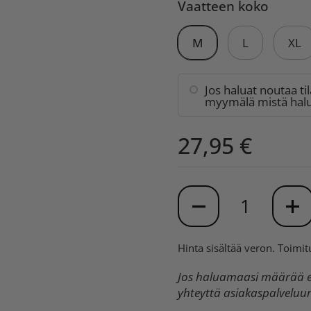
Vaatteen koko
M
L
XL
Jos haluat noutaa ti
myymälä mistä halua
27,95 €
Määrä
Hinta sisältää veron.
Toimit
Jos haluamaasi määrää ei
yhteyttä asiakaspalvelu