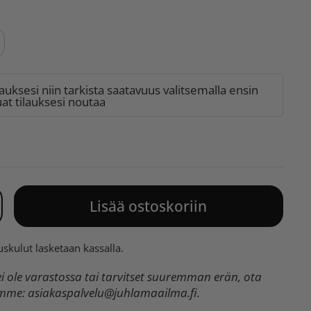
lauksesi niin tarkista saatavuus valitsemalla ensin
t tilauksesi noutaa
Lisää ostoskoriin
uskulut
lasketaan kassalla.
 ole varastossa tai tarvitset suuremman erän, ota
umme:
asiakaspalvelu@juhlamaailma.fi
.