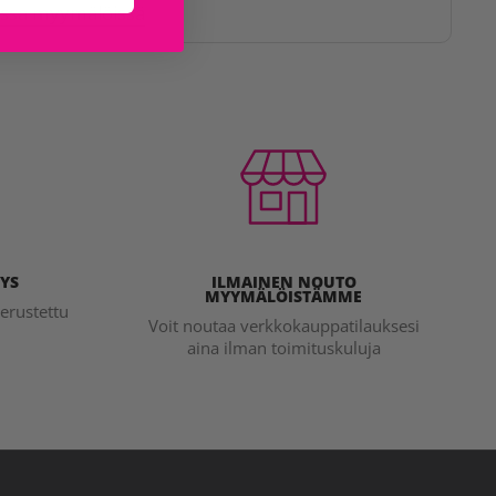
issa myymälöissä
YS
ILMAINEN NOUTO
MYYMÄLÖISTÄMME
erustettu
Voit noutaa verkkokauppatilauksesi
aina ilman toimituskuluja