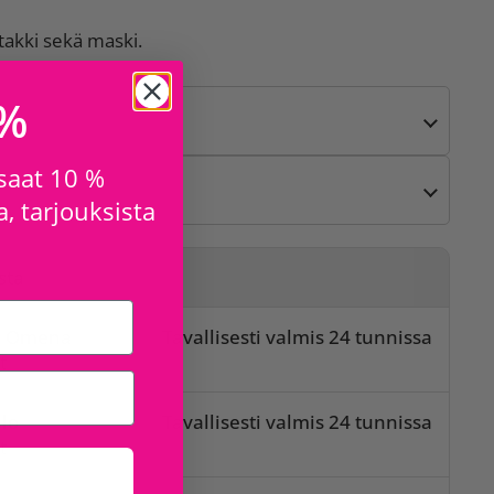
takki sekä maski.
 %
 saat 10 %
, tarjouksista
sta
o Omena
Tavallisesti valmis 24 tunnissa
t
lo
Tavallisesti valmis 24 tunnissa
t