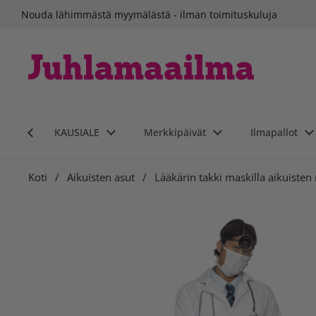
Siirry sisältöön
Nouda lähimmästä myymälästä - ilman toimituskuluja
KAUSIALE
Merkkipäivät
Ilmapallot
Koti
/
Aikuisten asut
/
Lääkärin takki maskilla aikuiste