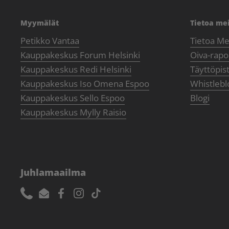
Myymälät
Tietoa me
Petikko Vantaa
Tietoa Me
Kauppakeskus Forum Helsinki
Oiva-rapor
Kauppakeskus Redi Helsinki
Täyttöpis
Kauppakeskus Iso Omena Espoo
Whistlebl
Kauppakeskus Sello Espoo
Blogi
Kauppakeskus Mylly Raisio
Juhlamaailma
Phone
Email
Facebook
Instagram
TikTok