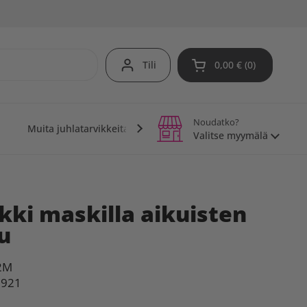
Tili
0,00 €
0
Avaa ostoskori
Noudatko?
Muita juhlatarvikkeita
Teemajuhlat
Vinkit j
Valitse myymälä
kki maskilla aikuisten
u
2M
1921