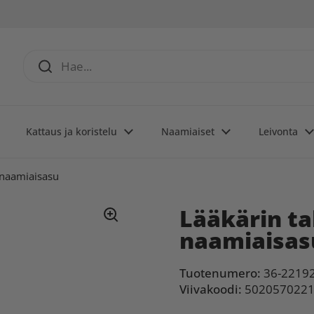
Kattaus ja koristelu
Naamiaiset
Leivonta
n naamiaisasu
Lääkärin ta
naamiaisas
Tuotenumero:
36-2219
Viivakoodi:
502057022