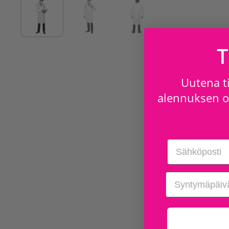
T
Uutena ti
alennuksen os
Email
birthday