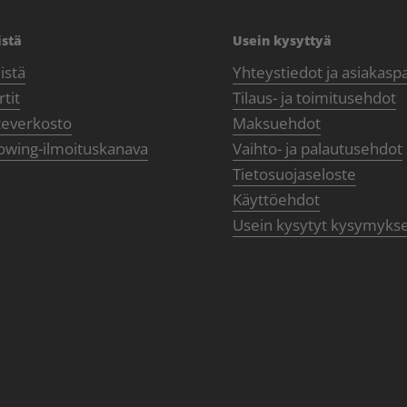
istä
Usein kysyttyä
istä
Yhteystiedot ja asiakasp
tit
Tilaus- ja toimitusehdot
teverkosto
Maksuehdot
owing-ilmoituskanava
Vaihto- ja palautusehdot
Tietosuojaseloste
Käyttöehdot
Usein kysytyt kysymyks