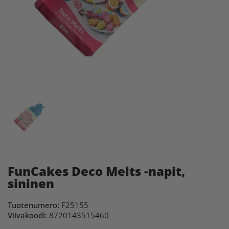
FunCakes Deco Melts -napit,
sininen
Tuotenumero:
F25155
Viivakoodi:
8720143515460