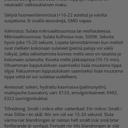
neutraali/ valkosuklainen maku.
Säilytä huoneenlämmössä (+16-22 astetta) ja valolta
suojattuna. Ei sisällä atsovärejä, GMO vapaa.
Valmistus: Sulata mikroaaltouunissa tai vesihauteessa.
Mikroaaltouunissa: Sulata kulhossa max. 500W. Sekoita
hyvin joka 15-20 sekunti. Lopeta lämmittäminen kun meltsit
ovat melkein kokonaan sulaneet (pieniä paloja voi vielä
näkyä). Jatka sekoittamista kunnes melts-seos on tasaista ja
kokonaan sulanutta. Koveta melts jääkaapissa (10-15 min).
Ohuemman lopputuloksen saamiseksi lisää muutama tippa
öljyä. Paksumman lopputuloksen saamiseksi lisää muutama
tippa vettä (ei voi sulattaa uudelleen).
Ainesosat: sokeri, hydrattu kasvirasva (palmunydin),
maitojauhe (rasvaton), väri: E133, emulgointiaineet: E492,
E322 (auringonkukka).
Tillredning: Smält i mikro eller vattenbad. För mikro: Smält i
max 500w i en skål. Rör om väl var 15-20 sekund. Sluta
värma när blandningen är nästan helt smält (när små bitar
fortfarande är synliga). Fortsätt rör tills blandningen är slät