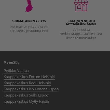
SUOMALAINEN YRITYS
ILMAINEN NOUTO
MYYMÄLÖISTÄMME
Kotimainen yritys joka on
Voit noutaa
perustettu jo vuonna 1991
verkkokauppatilauksesi aina
ilman toimituskuluja
Myymälät
Petikko Vantaa
Kauppakeskus Forum Helsinki
Kauppakeskus Redi Helsinki
Kauppakeskus Iso Omena Espoo
Kauppakeskus Sello Espoo
Kauppakeskus Mylly Raisio