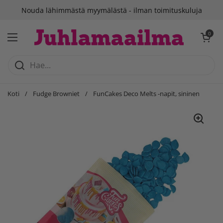
Siirry sisältöön
Nouda lähimmästä myymälästä - ilman toimituskuluja
Avaa ostosko
0
Avaa valikko
Koti
/
Fudge Browniet
/
FunCakes Deco Melts -napit, sininen