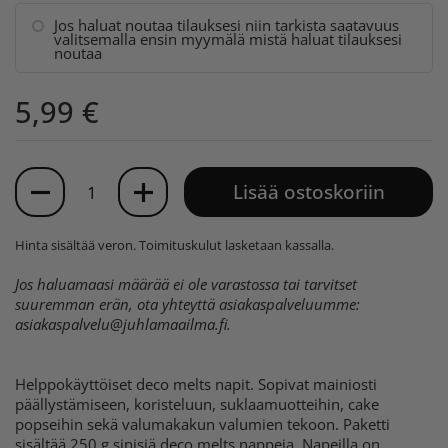
Jos haluat noutaa tilauksesi niin tarkista saatavuus
valitsemalla ensin myymälä mistä haluat tilauksesi
noutaa
5,99 €
Määrä
Lisää ostoskoriin
Hinta sisältää veron.
Toimituskulut
lasketaan kassalla.
Jos haluamaasi määrää ei ole varastossa tai tarvitset
suuremman erän, ota yhteyttä asiakaspalveluumme:
asiakaspalvelu@juhlamaailma.fi
.
Helppokäyttöiset deco melts napit. Sopivat mainiosti
päällystämiseen, koristeluun, suklaamuotteihin, cake
popseihin sekä valumakakun valumien tekoon. Paketti
sisältää 250 g sinisiä deco melts nappeja. Napeilla on