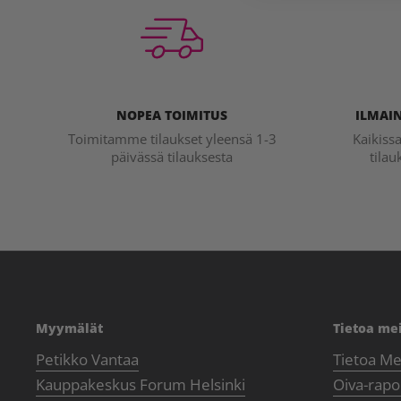
NOPEA TOIMITUS
ILMAIN
Toimitamme tilaukset yleensä 1-3
Kaikiss
päivässä tilauksesta
tilau
Myymälät
Tietoa me
Petikko Vantaa
Tietoa Me
Kauppakeskus Forum Helsinki
Oiva-rapor