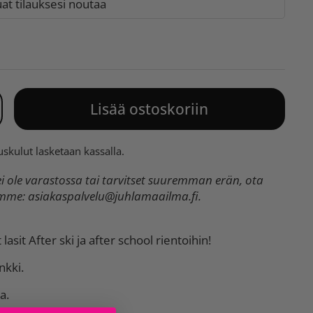
t tilauksesi noutaa
Lisää ostoskoriin
uskulut
lasketaan kassalla.
 ole varastossa tai tarvitset suuremman erän, ota
umme:
asiakaspalvelu@juhlamaailma.fi
.
lasit After ski ja after school rientoihin!
nkki.
a.