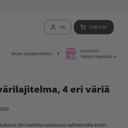
Tili
0,00 €
0
Avaa ostoskori
Noudatko?
Muita juhlatarvikkeita
Teemajuhlat
Vinkit j
Valitse myymälä
värilajitelma, 4 eri väriä
7009
lauksesi niin tarkista saatavuus valitsemalla ensin