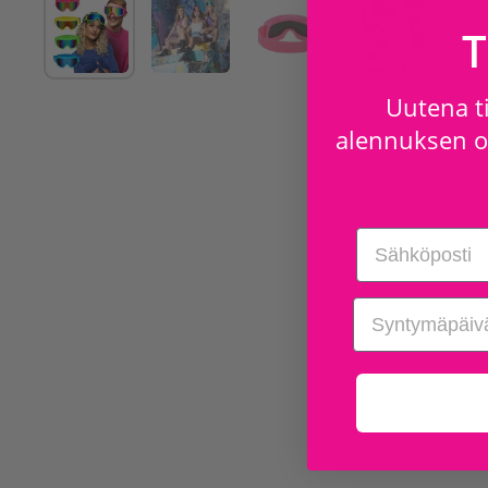
T
Uutena ti
alennuksen os
Email
birthday