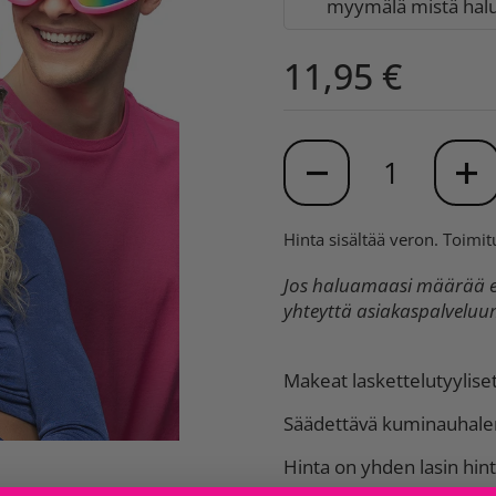
myymälä mistä halua
11,95 €
Määrä
Hinta sisältää veron.
Toimit
Jos haluamaasi määrää ei
yhteyttä asiakaspalvelu
Makeat laskettelutyyliset 
Säädettävä kuminauhale
Hinta on yhden lasin hint