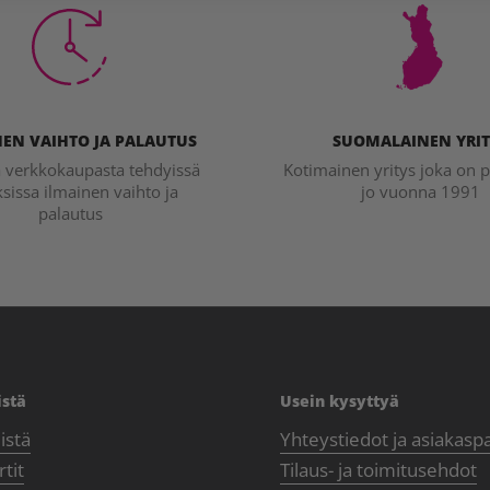
EN VAIHTO JA PALAUTUS
SUOMALAINEN YRIT
a verkkokaupasta tehdyissä
Kotimainen yritys joka on p
ksissa ilmainen vaihto ja
jo vuonna 1991
palautus
istä
Usein kysyttyä
istä
Yhteystiedot ja asiakasp
tit
Tilaus- ja toimitusehdot