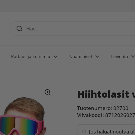
Kattaus ja koristelu
Naamiaiset
Leivonta
Hiihtolasit 
Tuotenumero:
02700
Viivakoodi:
871202602
Jos haluat noutaa ti