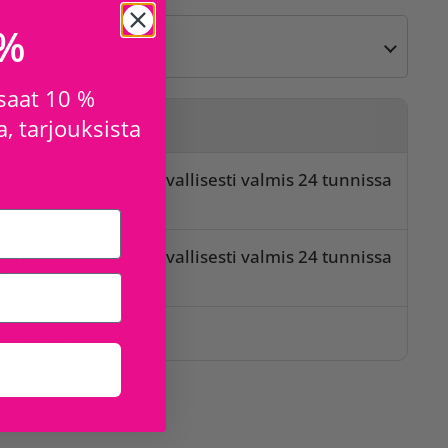
 %
 saat 10 %
, tarjouksista
sta
o Omena
Tavallisesti valmis 24 tunnissa
t
orum
Tavallisesti valmis 24 tunnissa
t
issa myymälöissä