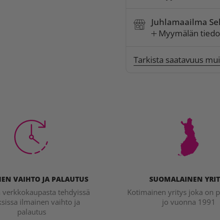
Juhlamaailma Sel
Myymälän tiedo
Tarkista saatavuus mu
EN VAIHTO JA PALAUTUS
SUOMALAINEN YRIT
a verkkokaupasta tehdyissä
Kotimainen yritys joka on p
ksissa ilmainen vaihto ja
jo vuonna 1991
palautus