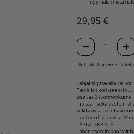
myymälä mistä halua
29,95 €
Määrä
Hinta sisältää veron.
Toimit
Lahjaksi ystävälle tai kori
Tämä iso koristeeksi suu
sisältää 3 luonnonkumi-i
mukaan sekä asetelmalle 
valittavissa pallobaarim
tuotteen lisäkuvista. M
TÄSTÄ LINKISTÄ.
Tähän asetelmaan voit hal