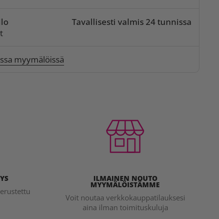
lo
Tavallisesti valmis 24 tunnissa
t
issa myymälöissä
YS
ILMAINEN NOUTO
MYYMÄLÖISTÄMME
erustettu
Voit noutaa verkkokauppatilauksesi
aina ilman toimituskuluja