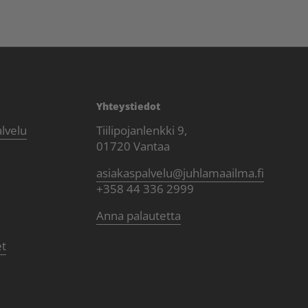
Yhteystiedot
alvelu
Tiilipojanlenkki 9,
01720 Vantaa
asiakaspalvelu@juhlamaailma.fi
+358 44 336 2999
Anna palautetta
et