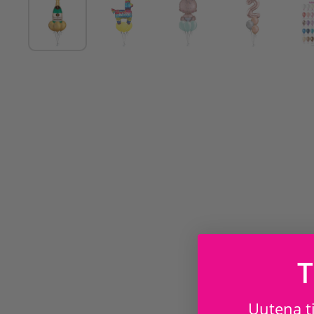
T
Uutena ti