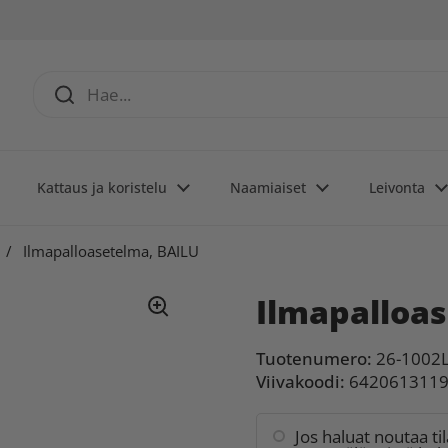
Kattaus ja koristelu
Naamiaiset
Leivonta
/
Ilmapalloasetelma, BAILU
Ilmapalloa
Tuotenumero:
26-1002
Viivakoodi:
642061311
Jos haluat noutaa ti