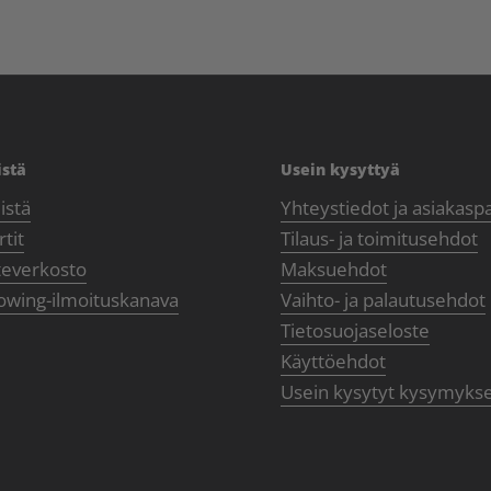
istä
Usein kysyttyä
istä
Yhteystiedot ja asiakasp
tit
Tilaus- ja toimitusehdot
teverkosto
Maksuehdot
owing-ilmoituskanava
Vaihto- ja palautusehdot
Tietosuojaseloste
Käyttöehdot
Usein kysytyt kysymyks