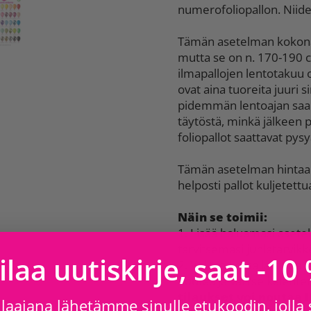
numerofoliopallon. Niid
Tämän asetelman kokonai
mutta se on n. 170-190 
ilmapallojen lentotakuu o
ovat aina tuoreita juuri 
pidemmän lentoajan saam
täytöstä, minkä jälkeen 
foliopallot saattavat pys
Tämän asetelman hintaan 
helposti pallot kuljetettu
Näin se toimii:
1. Lisää haluamasi asete
tarvitsemasi juhlatarvikk
ilaa uutiskirje, saat -10
2. Valitse kassalla sinua
noutaa ja valitse kalent
tilaukset voi noutaa
laajana lähetämme sinulle etukoodin, jolla