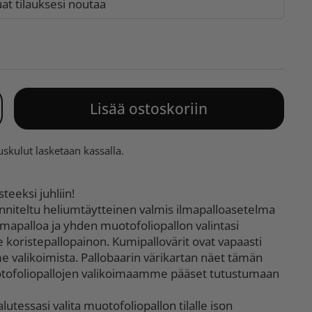
t tilauksesi noutaa
Lisää ostoskoriin
uskulut
lasketaan kassalla.
steeksi juhliin!
nniteltu heliumtäytteinen valmis ilmapalloasetelma
lmapalloa ja yhden muotofoliopallon valintasi
koristepallopainon. Kumipallovärit ovat vapaasti
me valikoimista. Pallobaarin värikartan näet tämän
uotofoliopallojen valikoimaamme pääset tutustumaan
utessasi valita muotofoliopallon tilalle ison