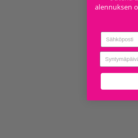
alennuksen os
Email
birthday