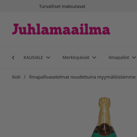
Siirry sisältöön
Turvalliset maksutavat
KAUSIALE
Merkkipäivät
Ilmapallot
Koti
/
Ilmapalloasetelmat noudettuina myymälöistämme