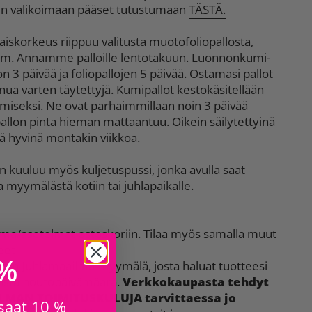
en valikoimaan pääset tutustumaan
TÄSTÄ.
skorkeus riippuu valitusta muotofoliopallosta,
cm. Annamme palloille lentotakuun. Luonnonkumi-
n 3 päivää ja foliopallojen 5 päivää. Ostamasi pallot
sinua varten täytettyjä. Kumipallot kestokäsitellään
iseksi. Ne ovat parhaimmillaan noin 3 päivää
pallon pinta hieman mattaantuu. Oikein säilytettyinä
yä hyvinä montakin viikkoa.
kuuluu myös kuljetuspussi, jonka avulla saat
a myymälästä kotiin tai juhlapaikalle.
lma/asetelmat ostoskoriin. Tilaa myös samalla muut
eet.
 %
 lähin Juhlamaailma-myymälä, josta haluat tuotteesi
erista noutopäivämäärä.
Verkkokaupasta tehdyt
 ILMAN TOIMITUSKULUJA tarvittaessa jo
 saat 10 %