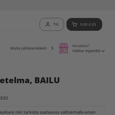
Tili
0,00 €
0
Avaa ostoskori
Noudatko?
Muita juhlatarvikkeita
Teemajuhlat
Vinkit j
Valitse myymälä
setelma, BAILU
L
9830
lauksesi niin tarkista saatavuus valitsemalla ensin