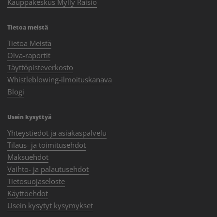
Kauppakeskus Mylly Raisio
Tietoa meistä
Tietoa Meistä
Oiva-raportit
Täyttöpisteverkosto
Whistleblowing-ilmoituskanava
Blogi
Usein kysyttyä
Yhteystiedot ja asiakaspalvelu
Tilaus- ja toimitusehdot
Maksuehdot
Vaihto- ja palautusehdot
Tietosuojaseloste
Käyttöehdot
Usein kysytyt kysymykset