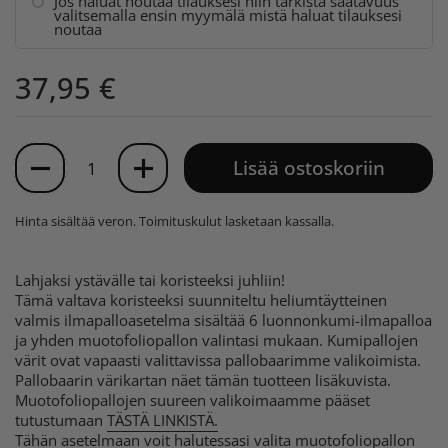
Jos haluat noutaa tilauksesi niin tarkista saatavuus
valitsemalla ensin myymälä mistä haluat tilauksesi
noutaa
37,95 €
Määrä
Lisää ostoskoriin
Hinta sisältää veron.
Toimituskulut
lasketaan kassalla.
Lahjaksi ystävälle tai koristeeksi juhliin!
Tämä valtava koristeeksi suunniteltu heliumtäytteinen
valmis ilmapalloasetelma sisältää 6 luonnonkumi-ilmapalloa
ja yhden muotofoliopallon valintasi mukaan. Kumipallojen
värit ovat vapaasti valittavissa pallobaarimme valikoimista.
Pallobaarin värikartan näet tämän tuotteen lisäkuvista.
Muotofoliopallojen suureen valikoimaamme pääset
tutustumaan
TÄSTÄ LINKISTÄ.
Tähän asetelmaan voit halutessasi valita muotofoliopallon