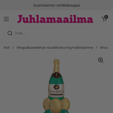
Siirry sisältöön
Suomalainen verkkokauppa
Avaa ostosko
0
Avaa valikko
Koti
/
Ilmapalloasetelmat noudettuina myymälöistämme
/
Ilmapal