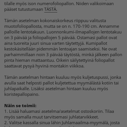
tilalle myös ison numerofoliopallon. Niiden valikoimaan
pääset tutustumaan
TÄSTÄ.
Tämän asetelman kokonaiskorkeus riippuu valitusta
muotofoliopallosta, mutta se on n. 170-190 cm. Annamme
palloille lentotakuun. Luonnonkumi-ilmapallojen lentotakuu
on 3 päivää ja foliopallojen 5 päivää. Ostamasi pallot ovat
aina tuoreita juuri sinua varten täytettyjä. Kumipallot
kestokäsitellään pidemmän lentoajan saamiseksi. Ne ovat
parhaimmillaan noin 3 päivää täytöstä, minkä jälkeen pallon
pinta hieman mattaantuu. Oikein säilytettyinä foliopallot
saattavat pysyä hyvinä montakin viikkoa.
Tämän asetelman hintaan kuuluu myös kuljetuspussi, jonka
avulla saat helposti pallot kuljetettua myymälästä kotiin tai
juhlapaikalle. Lisäksi asetelman hintaan kuuluu myös
koristepallopaino.
Näin se toimii:
1. Lisää haluamasi asetelma/asetelmat ostoskoriin. Tilaa
myös samalla muut tarvitsemasi juhlatarvikkeet.
2. Valitse kassalla sinua lähin Juhlamaailma-myymälä, josta