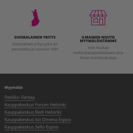
SUOMALAINEN YRITYS
ILMAINEN NOUTO
MYYMÄLÖISTÄMME
Kotimainen yritys joka on
Voit noutaa
perustettu jo vuonna 1991
verkkokauppatilauksesi aina
ilman toimituskuluja
Myymälät
Petikko Vantaa
Kauppakeskus Forum Helsinki
Kauppakeskus Redi Helsinki
Kauppakeskus Iso Omena Espoo
Kauppakeskus Sello Espoo