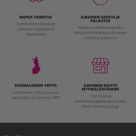
NOPEA TOIMITUS
ILMAINEN VAIHTO JA
PALAUTUS
Toimitamme tilaukset
Kaikissa verkkokaupasta
yleensä 1-3 päivässä
tehdyissä tilauksissa ilmainen
tilauksesta
vaihto ja palautus
SUOMALAINEN YRITYS
ILMAINEN NOUTO
MYYMÄLÖISTÄMME
Kotimainen yritys joka on
Voit noutaa
perustettu jo vuonna 1991
verkkokauppatilauksesi aina
ilman toimituskuluja