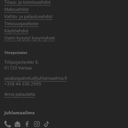
Tilaus- ja toimitusehdot
Maksuehdot
Vaihto- ja palautusehdot
Tietosuojaseloste
Käyttöehdot
Usein kysytyt kysymykset
Yhteystiedot
Tiilipojanlenkki 9,
01720 Vantaa
asiakaspalvelu@juhlamaailma.fi
+358 44 336 2999
Anna palautetta
Juhlamaailma
Phone
Email
Facebook
Instagram
TikTok