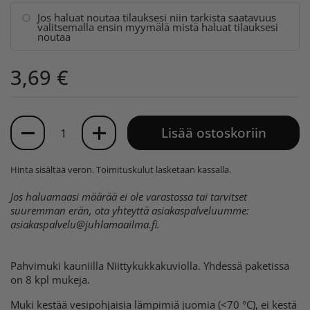
Jos haluat noutaa tilauksesi niin tarkista saatavuus
valitsemalla ensin myymälä mistä haluat tilauksesi
noutaa
3,69 €
Määrä
Lisää ostoskoriin
Hinta sisältää veron.
Toimituskulut
lasketaan kassalla.
Jos haluamaasi määrää ei ole varastossa tai tarvitset
suuremman erän, ota yhteyttä asiakaspalveluumme:
asiakaspalvelu@juhlamaailma.fi
.
Pahvimuki kauniilla Niittykukkakuviolla. Yhdessä paketissa
on 8 kpl mukeja.
Muki kestää vesipohjaisia lämpimiä juomia (<70 °C), ei kestä