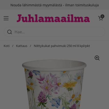
Siirry sisältöön
Nouda lähimmästä myymälästä - ilman toimituskuluja
Avaa ostosko
0
Avaa valikko
Koti
/
Kattaus
/
Niittykukat pahvimuki 250 ml 8 kpl/pkt