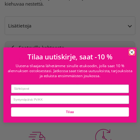
kiehuvaa nestettä.
Lisätietoja
Saatavilla kohteesta
Tilaa uutiskirje, saat -10 %
Juhlamaailma Iso
Tavallisesti valmis 24 tunnissa
Omena
Uutena tilaajana lähetämme sinulle etukoodin, jolla saat 10 %
alennuksen ostoksestasi. Jatkossa saat tietoa uutuuksista, tarjouksista
Myymälän tiedot
ja eduista ensimmäisten joukossa.
Juhlamaailma Sello
Tavallisesti valmis 24 tunnissa
Email
Myymälän tiedot
birthday
Tarkista saatavuus muissa myymälöissä
Tilaa