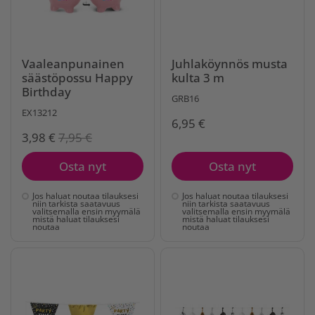
Vaaleanpunainen
Juhlaköynnös musta
säästöpossu Happy
kulta 3 m
Birthday
GRB16
EX13212
6,95 €
3,98 €
7,95 €
Osta nyt
Osta nyt
Jos haluat noutaa tilauksesi
Jos haluat noutaa tilauksesi
niin tarkista saatavuus
niin tarkista saatavuus
valitsemalla ensin myymälä
valitsemalla ensin myymälä
mistä haluat tilauksesi
mistä haluat tilauksesi
noutaa
noutaa