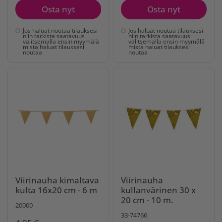
Osta nyt
Osta nyt
Jos haluat noutaa tilauksesi
Jos haluat noutaa tilauksesi
niin tarkista saatavuus
niin tarkista saatavuus
valitsemalla ensin myymälä
valitsemalla ensin myymälä
mistä haluat tilauksesi
mistä haluat tilauksesi
noutaa
noutaa
Viirinauha kimaltava
Viirinauha
kulta 16x20 cm - 6 m
kullanvärinen 30 x
20 cm - 10 m.
20000
33-74766