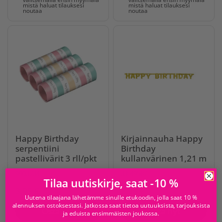
mistä haluat tilauksesi
mistä haluat tilauksesi
noutaa
noutaa
Happy Birthday
Kirjainnauha Happy
serpentiini
Birthday
pastellivärit 3 rll/pkt
kullanvärinen 1,21 m
9903734
33-49587
Tilaa uutiskirje, saat -10 %
3,95 €
2,95 €
Uutena tilaajana lähetämme sinulle etukoodin, jolla saat 10 %
alennuksen ostoksestasi. Jatkossa saat tietoa uutuuksista, tarjouksista
Osta nyt
Osta nyt
ja eduista ensimmäisten joukossa.