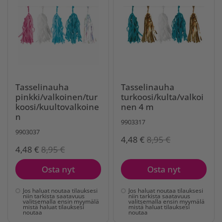
Tasselinauha
Tasselinauha
pinkki/valkoinen/tur
turkoosi/kulta/valkoi
koosi/kuultovalkoine
nen 4 m
n
9903317
9903037
4,48 €
8,95 €
4,48 €
8,95 €
Osta nyt
Osta nyt
Jos haluat noutaa tilauksesi
Jos haluat noutaa tilauksesi
niin tarkista saatavuus
niin tarkista saatavuus
valitsemalla ensin myymälä
valitsemalla ensin myymälä
mistä haluat tilauksesi
mistä haluat tilauksesi
noutaa
noutaa