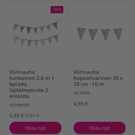
-40%
Viirinauha
Viirinauha
kankainen 2,6 m 1
hopeanvärinen 30 x
kpl/pkt,
20 cm - 10 m.
lajitelmatuote 2
33-74765
erilaista
4,95 €
HZ1990080
5,95 €
9,95 €
Osta nyt
Osta nyt