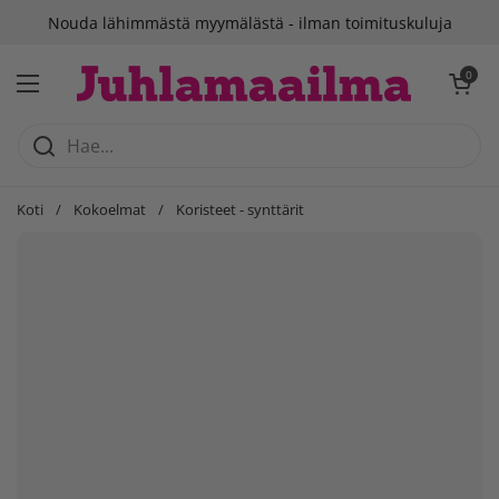
Siirry sisältöön
Suomalainen verkkokauppa
Avaa ostosko
0
Avaa valikko
Koti
/
Kokoelmat
/
Koristeet - synttärit