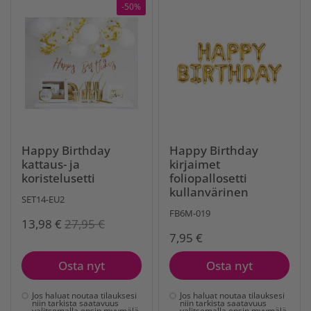
-50%
Happy Birthday
Happy Birthday
kattaus- ja
kirjaimet
koristelusetti
foliopallosetti
kullanvärinen
SET14-EU2
FB6M-019
13,98 €
27,95 €
7,95 €
Osta nyt
Osta nyt
Jos haluat noutaa tilauksesi
Jos haluat noutaa tilauksesi
niin tarkista saatavuus
niin tarkista saatavuus
valitsemalla ensin myymälä
valitsemalla ensin myymälä