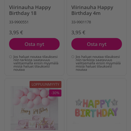
Viirinauha Happy
Viirinauha Happy
Birthday 18
Birthday 4m
33-9900551
33-9901178
3,95 €
3,95 €
Osta nyt
Osta nyt
Jos haluat noutaa tilauksesi
Jos haluat noutaa tilauksesi
niin tarkista saatavuus
niin tarkista saatavuus
valitsemalla ensin myymälä
valitsemalla ensin myymälä
mistä haluat tilauksesi
mistä haluat tilauksesi
noutaa
noutaa
LOPPUUNMYYTY
-30%