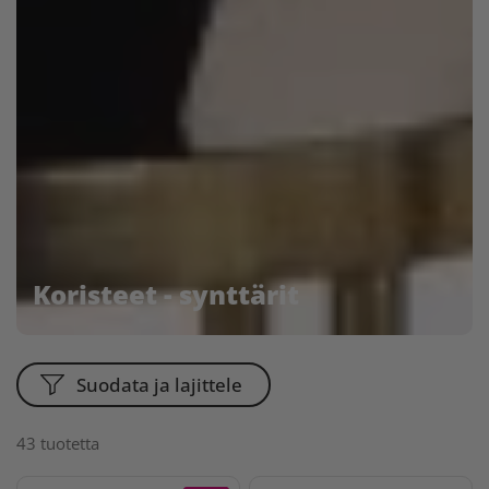
Koristeet - synttärit
Suodata ja lajittele
43 tuotetta