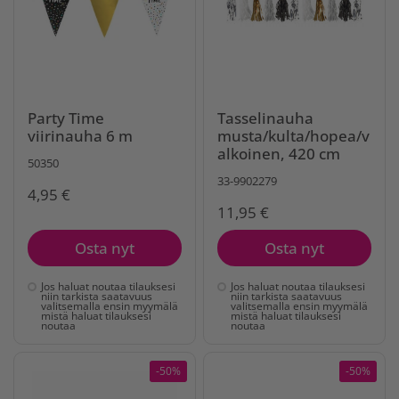
Party Time
Tasselinauha
viirinauha 6 m
musta/kulta/hopea/v
alkoinen, 420 cm
50350
33-9902279
4,95 €
11,95 €
Osta nyt
Osta nyt
Jos haluat noutaa tilauksesi
Jos haluat noutaa tilauksesi
niin tarkista saatavuus
niin tarkista saatavuus
valitsemalla ensin myymälä
valitsemalla ensin myymälä
mistä haluat tilauksesi
mistä haluat tilauksesi
noutaa
noutaa
-50%
-50%