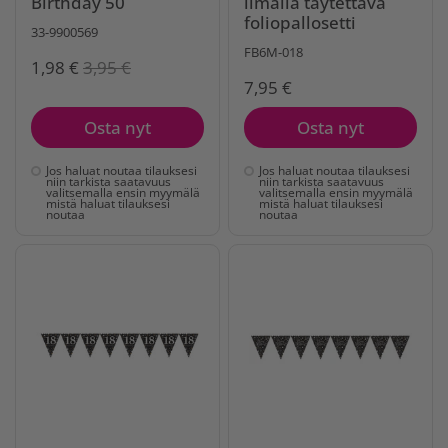
Birthday 50
ilmalla täytettävä
foliopallosetti
33-9900569
FB6M-018
1,98 €
3,95 €
7,95 €
Osta nyt
Osta nyt
Jos haluat noutaa tilauksesi
Jos haluat noutaa tilauksesi
niin tarkista saatavuus
niin tarkista saatavuus
valitsemalla ensin myymälä
valitsemalla ensin myymälä
mistä haluat tilauksesi
mistä haluat tilauksesi
noutaa
noutaa