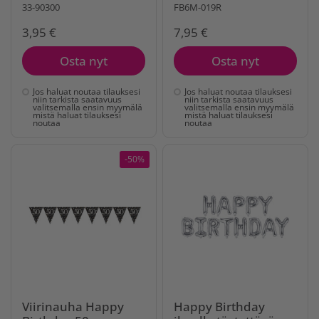
33-90300
FB6M-019R
3,95 €
7,95 €
Osta nyt
Osta nyt
Jos haluat noutaa tilauksesi
Jos haluat noutaa tilauksesi
niin tarkista saatavuus
niin tarkista saatavuus
valitsemalla ensin myymälä
valitsemalla ensin myymälä
mistä haluat tilauksesi
mistä haluat tilauksesi
noutaa
noutaa
-50%
Viirinauha Happy
Happy Birthday