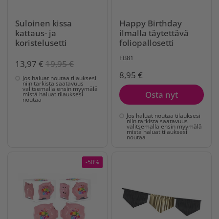
Suloinen kissa
Happy Birthday
kattaus- ja
ilmalla täytettävä
koristelusetti
foliopallosetti
FB81
13,97 €
19,95 €
8,95 €
Jos haluat noutaa tilauksesi
niin tarkista saatavuus
valitsemalla ensin myymälä
Osta nyt
mistä haluat tilauksesi
noutaa
Jos haluat noutaa tilauksesi
niin tarkista saatavuus
valitsemalla ensin myymälä
mistä haluat tilauksesi
noutaa
-50%