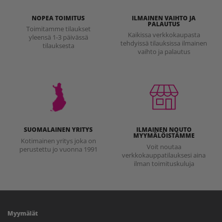
NOPEA TOIMITUS
ILMAINEN VAIHTO JA
PALAUTUS
Toimitamme tilaukset
Kaikissa verkkokaupasta
yleensä 1-3 päivässä
tehdyissä tilauksissa ilmainen
tilauksesta
vaihto ja palautus
SUOMALAINEN YRITYS
ILMAINEN NOUTO
MYYMÄLÖISTÄMME
Kotimainen yritys joka on
Voit noutaa
perustettu jo vuonna 1991
verkkokauppatilauksesi aina
ilman toimituskuluja
Myymälät