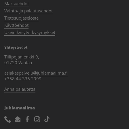
Maksuehdot
Vaihto- ja palautusehdot
Tietosuojaseloste
Käyttöehdot
Usein kysytyt kysymykset
Yhteystiedot
Tiilipojanlenkki 9,
01720 Vantaa
asiakaspalvelu@juhlamaailma.fi
+358 44 336 2999
Anna palautetta
Juhlamaailma
Phone
Email
Facebook
Instagram
TikTok