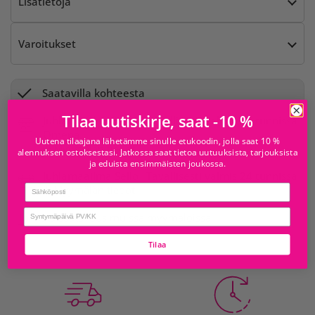
Lisätietoja
Varoitukset
Saatavilla kohteesta
Tilaa uutiskirje, saat -10 %
Juhlamaailma Iso
Tavallisesti valmis 24 tunnissa
Omena
Uutena tilaajana lähetämme sinulle etukoodin, jolla saat 10 %
Myymälän tiedot
alennuksen ostoksestasi. Jatkossa saat tietoa uutuuksista, tarjouksista
ja eduista ensimmäisten joukossa.
Juhlamaailma Sello
Tavallisesti valmis 24 tunnissa
Email
Myymälän tiedot
birthday
Tarkista saatavuus muissa myymälöissä
Tilaa