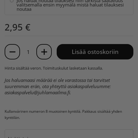
Jos haluat noutaa tilauksesi niin tarkista saatavuus
valitsemalla ensin myymälä mistä haluat tilauksesi
noutaa
2,95 €
Määrä
Lisää ostoskoriin
Hinta sisältää veron.
Toimituskulut
lasketaan kassalla.
Jos haluamaasi määrää ei ole varastossa tai tarvitset
suuremman erän, ota yhteyttä asiakaspalveluumme:
asiakaspalvelu@juhlamaailma.fi
.
Kullanvärinen numeron 8 muotoinen kynttilä. Pakkaus sisältää yhden
kynttilän.