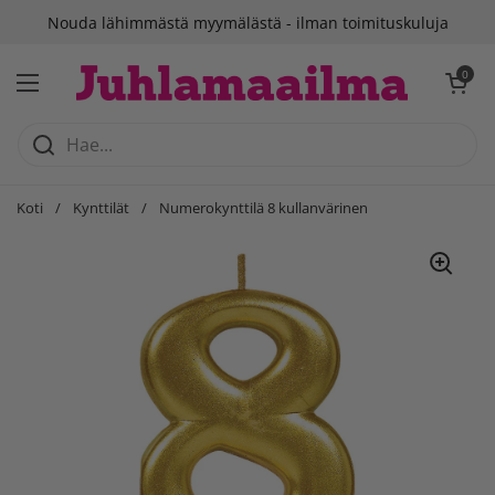
Siirry sisältöön
Suomalainen verkkokauppa
Avaa ostosko
0
Avaa valikko
Koti
/
Kynttilät
/
Numerokynttilä 8 kullanvärinen