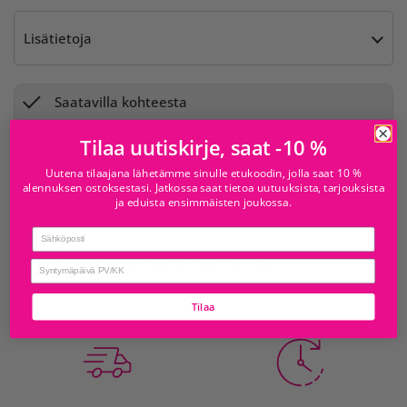
Lisätietoja
Saatavilla kohteesta
Juhlamaailma Iso
Tavallisesti valmis 24 tunnissa
Tilaa uutiskirje, saat -10 %
Omena
Myymälän tiedot
Uutena tilaajana lähetämme sinulle etukoodin, jolla saat 10 %
alennuksen ostoksestasi. Jatkossa saat tietoa uutuuksista, tarjouksista
ja eduista ensimmäisten joukossa.
Juhlamaailma Sello
Tavallisesti valmis 24 tunnissa
Myymälän tiedot
Email
Tarkista saatavuus muissa myymälöissä
birthday
Tilaa