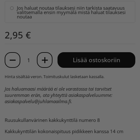
Jos haluat noutaa tilauksesi niin tarkista saatavuus
valitsemalla ensin myymälä mistä haluat tilauksesi
noutaa
2,95 €
Määrä
Lisää ostoskoriin
Hinta sisältää veron.
Toimituskulut
lasketaan kassalla.
Jos haluamaasi määrää ei ole varastossa tai tarvitset
suuremman erän, ota yhteyttä asiakaspalveluumme:
asiakaspalvelu@juhlamaailma.fi
.
Ruusukullanvärinen kakkukynttilä numero 8
Kakkukynttilän kokonaispituus pidikkeen kanssa 14 cm