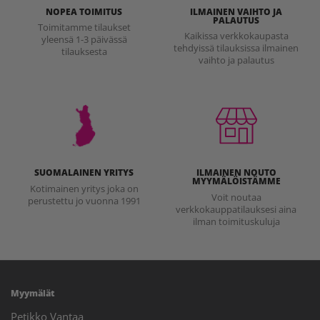
NOPEA TOIMITUS
ILMAINEN VAIHTO JA
PALAUTUS
Toimitamme tilaukset
Kaikissa verkkokaupasta
yleensä 1-3 päivässä
tehdyissä tilauksissa ilmainen
tilauksesta
vaihto ja palautus
SUOMALAINEN YRITYS
ILMAINEN NOUTO
MYYMÄLÖISTÄMME
Kotimainen yritys joka on
Voit noutaa
perustettu jo vuonna 1991
verkkokauppatilauksesi aina
ilman toimituskuluja
Myymälät
Petikko Vantaa