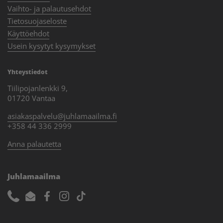
Vaihto- ja palautusehdot
Tietosuojaseloste
Käyttöehdot
Usein kysytyt kysymykset
Yhteystiedot
Tiilipojanlenkki 9,
01720 Vantaa
asiakaspalvelu@juhlamaailma.fi
+358 44 336 2999
Anna palautetta
Juhlamaailma
Phone
Email
Facebook
Instagram
TikTok