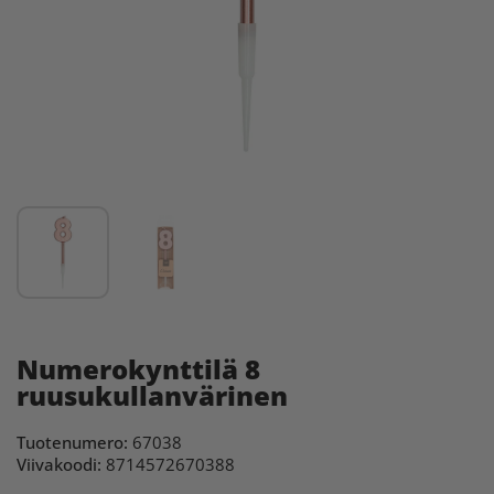
Numerokynttilä 8
ruusukullanvärinen
Tuotenumero:
67038
Viivakoodi:
8714572670388