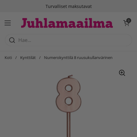
Siirry sisältöön
Turvalliset maksutavat
Avaa ostosko
0
Avaa valikko
Koti
/
Kynttilät
/
Numerokynttilä 8 ruusukullanvärinen