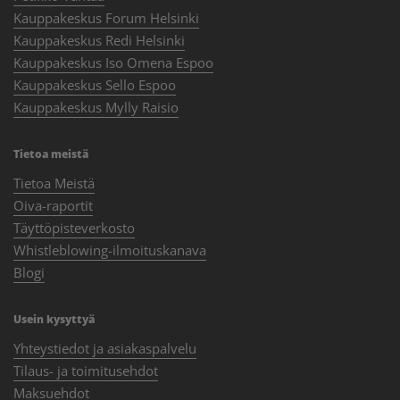
Kauppakeskus Forum Helsinki
Kauppakeskus Redi Helsinki
Kauppakeskus Iso Omena Espoo
Kauppakeskus Sello Espoo
Kauppakeskus Mylly Raisio
Tietoa meistä
Tietoa Meistä
Oiva-raportit
Täyttöpisteverkosto
Whistleblowing-ilmoituskanava
Blogi
Usein kysyttyä
Yhteystiedot ja asiakaspalvelu
Tilaus- ja toimitusehdot
Maksuehdot