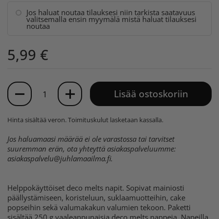
Jos haluat noutaa tilauksesi niin tarkista saatavuus
valitsemalla ensin myymälä mistä haluat tilauksesi
noutaa
5,99 €
Määrä
Lisää ostoskoriin
Hinta sisältää veron.
Toimituskulut
lasketaan kassalla.
Jos haluamaasi määrää ei ole varastossa tai tarvitset
suuremman erän, ota yhteyttä asiakaspalveluumme:
asiakaspalvelu@juhlamaailma.fi
.
Helppokäyttöiset deco melts napit. Sopivat mainiosti
päällystämiseen, koristeluun, suklaamuotteihin, cake
popseihin sekä valumakakun valumien tekoon. Paketti
sisältää 250 g vaaleanpunaisia deco melts nappeja. Napeilla