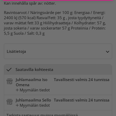
Kan innehålla spår av: nötter.
Ravintoarvot / Näringsvärde per 100 g: Energiaa / Energi:
2400 kJ (570 kcal) Rasva/Fett: 35 g , josta tyydyttyneitä /
varav mättat fett 33 g Hiilihydraatteja / Kolhydrater: 57 g,
josta sokeria / varav sockerarter 57 g Proteiinia / Protein:
5,5 g Suola / Salt: 0,3 g
Lisätietoja
Saatavilla kohteesta
Juhlamaailma Iso
Tavallisesti valmis 24 tunnissa
Omena
Myymälän tiedot
Juhlamaailma Sello
Tavallisesti valmis 24 tunnissa
Myymälän tiedot
Tarkista saatavuus muissa myymälöissä