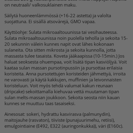
on neutraali/ valkosuklainen maku.
Säilytä huoneenlämmössä (+16-22 astetta) ja valolta
suojattuna. Ei sisällä atsovärejä, GMO vapaa.
Käyttöohje: Sulata mikroaaltouunissa tai vesihauteessa.
Sulata mikroaaltouunissa noin puolella teholla ja sekoita 15-
20 sekunnin välein kunnes napit ovat lähes kokonaan
sulaneita. Ota sitten mikrosta ja sekoita kunnolla, jotta
massasta tulee tasaista. Koveta jääkaapissa (10-15min.) Jos
haluat seoksesta ohuempaa, voit lisätä tipan kasviöljyä. Voit
kaataa sulan massan pursotinpussiin ja pursottaa erilaisia
koristeita. Anna pursotettujen koristeiden jähmettyä, irroita
ne varovasti ja käytä kakkujen, muffinien ja leivonnaisten
koristeluun. Voit myös tehdä valumat kakun reunaan
(dripcake) sekoittamalla kiehuvaa vettä muutaman tipan
sulan melts-massan joukkoon. Sekoita seosta niin kauan
kunnes se muuttuu taas tasaiseksi.
Ainesosat: sokeri, hydrattu kasvirasva (palmunydin),
maitojauhe (rasvaton), tiiviste (punajuurimehu, retiisi),
emulgointiaine (E492, E322 (auringonkukka)), väri (E160c).