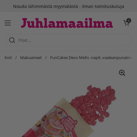
Siirry sisältöön
Nouda lähimmästä myymälästä - ilman toimituskuluja
Avaa ostosko
0
Avaa valikko
Koti
/
Makuaineet
/
FunCakes Deco Melts -napit, vaaleanpunainen