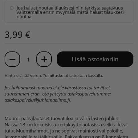
Jos haluat noutaa tilauksesi niin tarkista saatavuus
valitsemalla ensin myymälä mistä haluat tilauksesi
noutaa
3,99 €
Määrä
Lisää ostoskoriin
Hinta sisältää veron.
Toimituskulut
lasketaan kassalla.
Jos haluamaasi määrää ei ole varastossa tai tarvitset
suuremman erän, ota yhteyttä asiakaspalveluumme:
asiakaspalvelu@juhlamaailma.fi
.
Muumi-pahvilautaset tuovat iloa ja väriä lasten juhliin!
Näissä 18 cm kokoisissa kertakäyttölautasissa seikkailevat
tutut Muumihahmot, ja ne sopivat mainiosti välipaloille,
leivonnaisille tai jälkiruoille. Pakkauksessa on 8 kappaletta