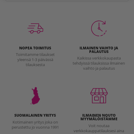
NOPEA TOIMITUS
ILMAINEN VAIHTO JA
PALAUTUS
Toimitamme tilaukset
Kaikissa verkkokaupasta
yleensä 1-3 päivässä
tehdyissä tilauksissa ilmainen
tilauksesta
vaihto ja palautus
SUOMALAINEN YRITYS
ILMAINEN NOUTO
MYYMÄLÖISTÄMME
Kotimainen yritys joka on
Voit noutaa
perustettu jo vuonna 1991
verkkokauppatilauksesi aina