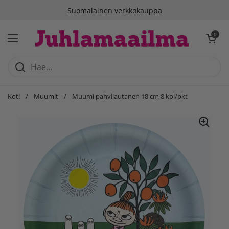
Siirry sisältöön
Suomalainen verkkokauppa
Avaa ostosko
0
Avaa valikko
Koti
/
Muumit
/
Muumi pahvilautanen 18 cm 8 kpl/pkt