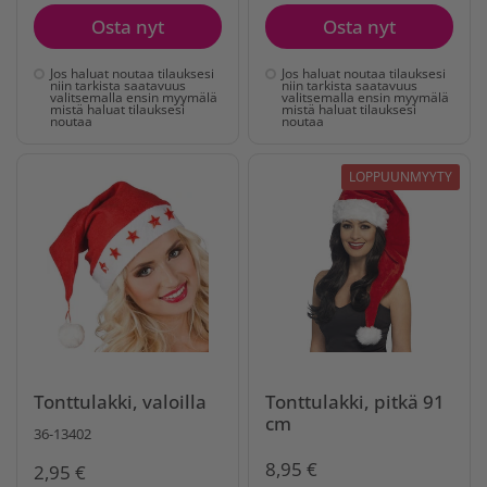
Osta nyt
Osta nyt
Jos haluat noutaa tilauksesi
Jos haluat noutaa tilauksesi
niin tarkista saatavuus
niin tarkista saatavuus
valitsemalla ensin myymälä
valitsemalla ensin myymälä
mistä haluat tilauksesi
mistä haluat tilauksesi
noutaa
noutaa
LOPPUUNMYYTY
Tonttulakki, valoilla
Tonttulakki, pitkä 91
cm
36-13402
8,95 €
2,95 €