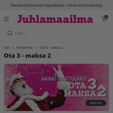
Siirry sisältöön
Nouda lähimmästä myymälästä - ilman toimituskuluja
Avaa ostosko
0
Avaa valikko
Koti
/
Kokoelmat
/
Ota 3 - maksa 2
Ota 3 - maksa 2