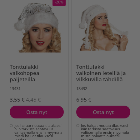
-20%
Tonttulakki
Tonttulakki
valkohopea
valkoinen leteillä ja
paljeteilla
vilkkuvilla tähdillä
13431
13432
3,55 €
4,45 €
6,95 €
Osta nyt
Osta nyt
Jos haluat noutaa tilauksesi
Jos haluat noutaa tilauksesi
niin tarkista saatavuus
niin tarkista saatavuus
valitsemalla ensin myymälä
valitsemalla ensin myymälä
mistä haluat tilauksesi
mistä haluat tilauksesi
noutaa
noutaa