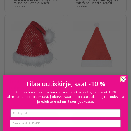
mistä haluat tilauksesi
mistä haluat tilauksesi
noutaa
noutaa
Tonttulakki
Tonttulakki lasten,
Tilaa uutiskirje, saat -10 %
paljeteilla, premium
yhdenkoon
Uutena tilaajana lähetämme sinulle etukoodin, jolla saat 10 %
36-393219-55
9912666
alennuksen ostoksestasi. Jatkossa saat tietoa uutuuksista, tarjouksista
ja eduista ensimmäisten joukossa.
3,95 €
1,95 €
Email
Osta nyt
Osta nyt
birthday
Jos haluat noutaa tilauksesi
Jos haluat noutaa tilauksesi