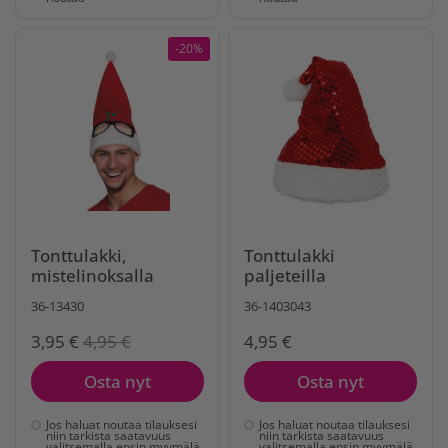
-20%
Tonttulakki,
Tonttulakki
mistelinoksalla
paljeteilla
36-13430
36-1403043
3,95 €
4,95 €
4,95 €
Osta nyt
Osta nyt
Jos haluat noutaa tilauksesi
Jos haluat noutaa tilauksesi
niin tarkista saatavuus
niin tarkista saatavuus
valitsemalla ensin myymälä
valitsemalla ensin myymälä