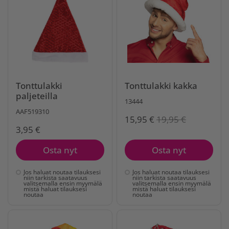
Tonttulakki
Tonttulakki kakka
paljeteilla
13444
AAF519310
15,95 €
19,95 €
3,95 €
Osta nyt
Osta nyt
Jos haluat noutaa tilauksesi
Jos haluat noutaa tilauksesi
niin tarkista saatavuus
niin tarkista saatavuus
valitsemalla ensin myymälä
valitsemalla ensin myymälä
mistä haluat tilauksesi
mistä haluat tilauksesi
noutaa
noutaa