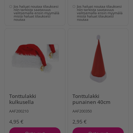
Jos haluat noutaa tilauksesi
Jos haluat noutaa tilauksesi
niin tarkista saatavuus
niin tarkista saatavuus
valitsemalla ensin myymälä
valitsemalla ensin myymälä
mistä haluat tilauksesi
mistä haluat tilauksesi
noutaa
noutaa
Tonttulakki
Tonttulakki
kulkusella
punainen 40cm
AAF200210
AAF200350
4,95 €
2,95 €