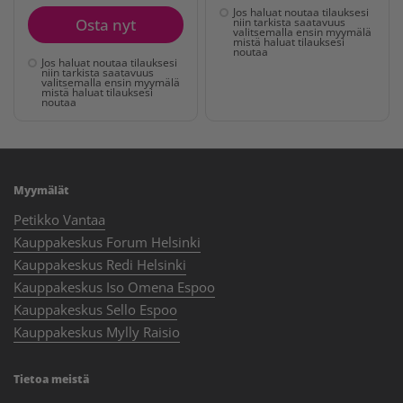
Jos haluat noutaa tilauksesi
Osta nyt
niin tarkista saatavuus
valitsemalla ensin myymälä
mistä haluat tilauksesi
noutaa
Jos haluat noutaa tilauksesi
niin tarkista saatavuus
valitsemalla ensin myymälä
mistä haluat tilauksesi
noutaa
Myymälät
Petikko Vantaa
Kauppakeskus Forum Helsinki
Kauppakeskus Redi Helsinki
Kauppakeskus Iso Omena Espoo
Kauppakeskus Sello Espoo
Kauppakeskus Mylly Raisio
Tietoa meistä