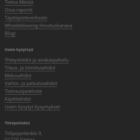
Tietoa Meistä
Oiva-raportit
Täyttöpisteverkosto
Whistleblowing-ilmoituskanava
Blogi
Usein kysyttyä
Yhteystiedot ja asiakaspalvelu
Tilaus- ja toimitusehdot
Maksuehdot
Vaihto- ja palautusehdot
Tietosuojaseloste
Käyttöehdot
Usein kysytyt kysymykset
Yhteystiedot
Tiilipojanlenkki 9,
01720 Vantaa