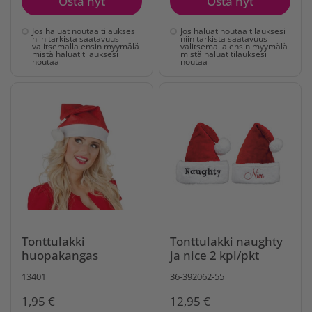
Osta nyt
Osta nyt
Jos haluat noutaa tilauksesi
Jos haluat noutaa tilauksesi
niin tarkista saatavuus
niin tarkista saatavuus
valitsemalla ensin myymälä
valitsemalla ensin myymälä
mistä haluat tilauksesi
mistä haluat tilauksesi
noutaa
noutaa
Tonttulakki
Tonttulakki naughty
huopakangas
ja nice 2 kpl/pkt
13401
36-392062-55
1,95 €
12,95 €