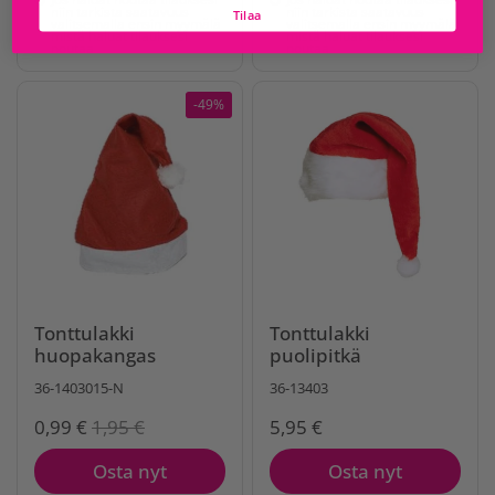
niin tarkista saatavuus
niin tarkista saatavuus
Tilaa
valitsemalla ensin myymälä
valitsemalla ensin myymälä
mistä haluat tilauksesi
mistä haluat tilauksesi
noutaa
noutaa
-49%
Tonttulakki
Tonttulakki
huopakangas
puolipitkä
36-1403015-N
36-13403
0,99 €
1,95 €
5,95 €
Osta nyt
Osta nyt