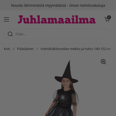
Siirry sisältöön
Nouda lähimmästä myymälästä - ilman toimituskuluja
Avaa ostosko
0
Avaa valikko
Koti
/
Pääsiäinen
/
Hämähäkkinoidan mekko ja hattu 140-152 cm