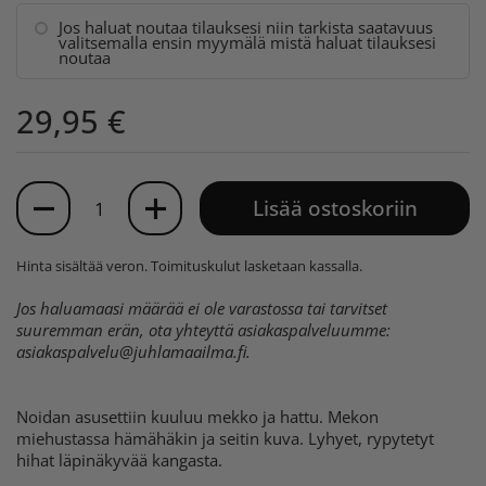
Jos haluat noutaa tilauksesi niin tarkista saatavuus
valitsemalla ensin myymälä mistä haluat tilauksesi
noutaa
29,95 €
Määrä
Lisää ostoskoriin
Hinta sisältää veron.
Toimituskulut
lasketaan kassalla.
Jos haluamaasi määrää ei ole varastossa tai tarvitset
suuremman erän, ota yhteyttä asiakaspalveluumme:
asiakaspalvelu@juhlamaailma.fi
.
Noidan asusettiin kuuluu mekko ja hattu. Mekon
miehustassa hämähäkin ja seitin kuva. Lyhyet, rypytetyt
hihat läpinäkyvää kangasta.