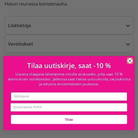
Hatun reunassa koristenauha.
Lisätietoja
Varoitukset
Tilaa uutiskirje, saat -10 %
Saatavilla kohteesta
Uutena tilaajana lähetämme sinulle etukoodin, jolla saat 10 %
Juhlamaailma Iso
Tavallisesti valmis 24 tunnissa
alennuksen ostoksestasi. Jatkossa saat tietoa uutuuksista, tarjouksista
Omena
ja eduista ensimmäisten joukossa.
Myymälän tiedot
Email
Juhlamaailma Redi
Tavallisesti valmis 24 tunnissa
birthday
Myymälän tiedot
Tarkista saatavuus muissa myymälöissä
Tilaa