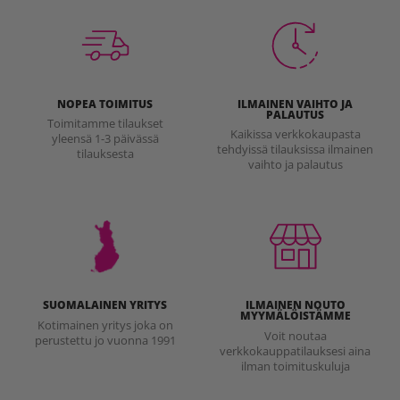
NOPEA TOIMITUS
ILMAINEN VAIHTO JA
PALAUTUS
Toimitamme tilaukset
Kaikissa verkkokaupasta
yleensä 1-3 päivässä
tehdyissä tilauksissa ilmainen
tilauksesta
vaihto ja palautus
SUOMALAINEN YRITYS
ILMAINEN NOUTO
MYYMÄLÖISTÄMME
Kotimainen yritys joka on
Voit noutaa
perustettu jo vuonna 1991
verkkokauppatilauksesi aina
ilman toimituskuluja