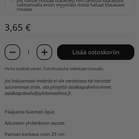
Jos haluat noutaa tilauksesi niin tarkista saatavuus
valitsemalla ensin myymälä mistä haluat tilauksesi
noutaa
3,65 €
Määrä
Lisää ostoskoriin
Hinta sisältää veron.
Toimituskulut
lasketaan kassalla.
Jos haluamaasi määrää ei ole varastossa tai tarvitset
suuremman erän, ota yhteyttä asiakaspalveluumme:
asiakaspalvelu@juhlamaailma.fi
.
Pääpanta Suomen liput
Aikuisten yhdenkoon asuste
Pannan korkeus noin 29 cm