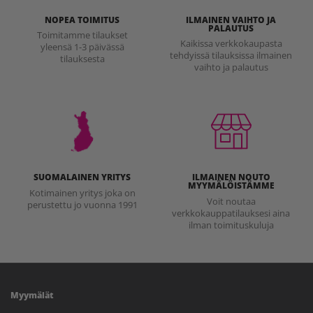
NOPEA TOIMITUS
ILMAINEN VAIHTO JA
PALAUTUS
Toimitamme tilaukset
Kaikissa verkkokaupasta
yleensä 1-3 päivässä
tehdyissä tilauksissa ilmainen
tilauksesta
vaihto ja palautus
SUOMALAINEN YRITYS
ILMAINEN NOUTO
MYYMÄLÖISTÄMME
Kotimainen yritys joka on
Voit noutaa
perustettu jo vuonna 1991
verkkokauppatilauksesi aina
ilman toimituskuluja
Myymälät