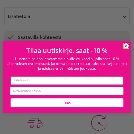
Lisätietoja
Saatavilla kohteesta
Juhlamaailma Iso
Tavallisesti valmis 24 tunnissa
Tilaa uutiskirje, saat -10 %
Omena
Uutena tilaajana lähetämme sinulle etukoodin, jolla saat 10 %
Myymälän tiedot
alennuksen ostoksestasi. Jatkossa saat tietoa uutuuksista, tarjouksista
ja eduista ensimmäisten joukossa.
Juhlamaailma Sello
Tavallisesti valmis 24 tunnissa
Myymälän tiedot
Email
birthday
Tarkista saatavuus muissa myymälöissä
Tilaa