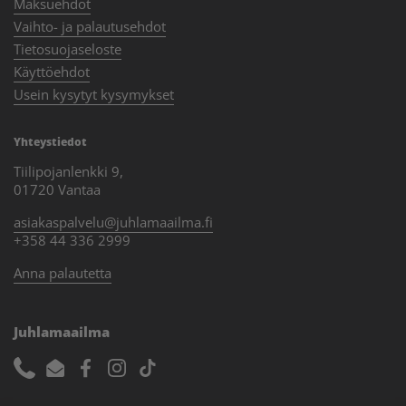
Maksuehdot
Vaihto- ja palautusehdot
Tietosuojaseloste
Käyttöehdot
Usein kysytyt kysymykset
Yhteystiedot
Tiilipojanlenkki 9,
01720 Vantaa
asiakaspalvelu@juhlamaailma.fi
+358 44 336 2999
Anna palautetta
Juhlamaailma
Phone
Email
Facebook
Instagram
TikTok