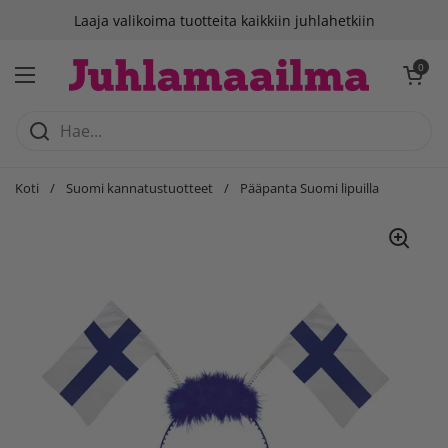
Siirry sisältöön
Laaja valikoima tuotteita kaikkiin juhlahetkiin
Avaa ostosko
0
Avaa valikko
Koti
/
Suomi kannatustuotteet
/
Pääpanta Suomi lipuilla