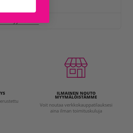
t
issa myymälöissä
YS
ILMAINEN NOUTO
MYYMÄLÖISTÄMME
erustettu
Voit noutaa verkkokauppatilauksesi
aina ilman toimituskuluja