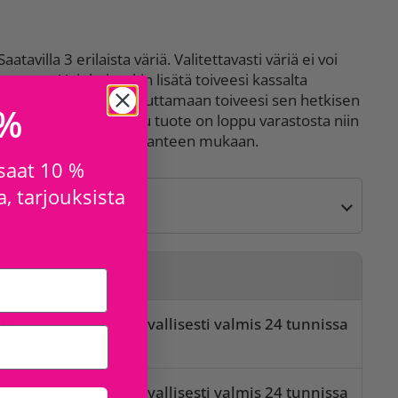
atavilla 3 erilaista väriä. Valitettavasti väriä ei voi
ttaessa. Voit kuitenkin lisätä toiveesi kassalta
ttään. Pyrimme toteuttamaan toiveesi sen hetkisen
 %
 mutta mikäli toivottu tuote on loppu varastosta niin
isen värin varastotilanteen mukaan.
 saat 10 %
, tarjouksista
sta
lo
Tavallisesti valmis 24 tunnissa
t
orum
Tavallisesti valmis 24 tunnissa