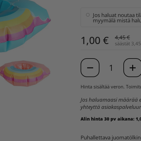
Jos haluat noutaa ti
myymälä mistä halua
1,00 €
4,45 €
säästät 3,45
Määrä
Hinta sisältää veron.
Toimit
Jos haluamaasi määrää ei
yhteyttä asiakaspalvelu
Alin hinta 30 pv aikana:
1,
Puhallettava juomatölkin