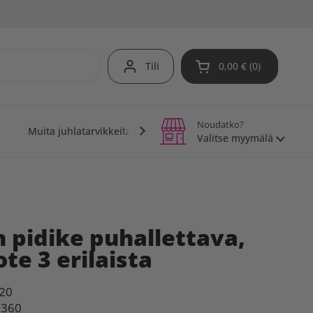
Tili
0,00 €
0
Avaa ostoskori
Noudatko?
Muita juhlatarvikkeita
Teemajuhlat
Vinkit j
Valitse myymälä
 pidike puhallettava,
te 3 erilaista
20
1360