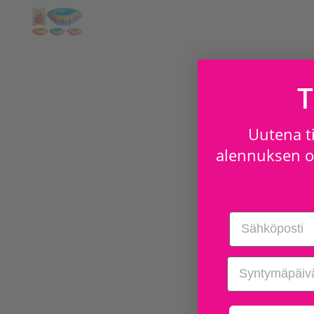
T
Uutena ti
alennuksen os
Email
birthday