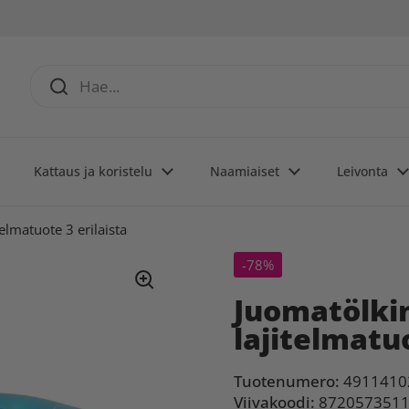
Kattaus ja koristelu
Naamiaiset
Leivonta
elmatuote 3 erilaista
-78%
Juomatölkin
lajitelmatuo
Tuotenumero:
4911410
Viivakoodi:
872057351