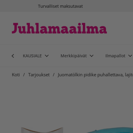
Siirry sisältöön
Turvalliset maksutavat
KAUSIALE
Merkkipäivät
Ilmapallot
Koti
/
Tarjoukset
/
Juomatölkin pidike puhallettava, lajit