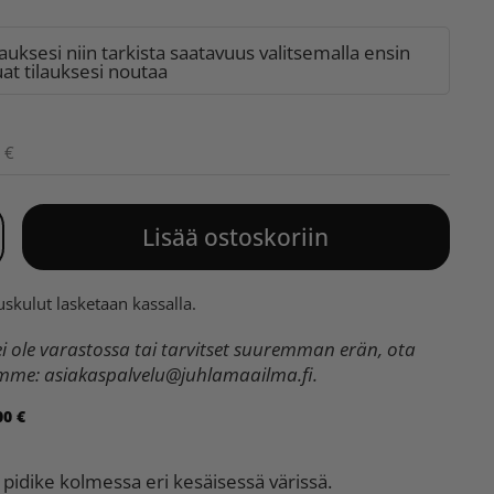
lauksesi niin tarkista saatavuus valitsemalla ensin
t tilauksesi noutaa
 €
Lisää ostoskoriin
uskulut
lasketaan kassalla.
 ole varastossa tai tarvitset suuremman erän, ota
umme:
asiakaspalvelu@juhlamaailma.fi
.
00 €
 pidike kolmessa eri kesäisessä värissä.