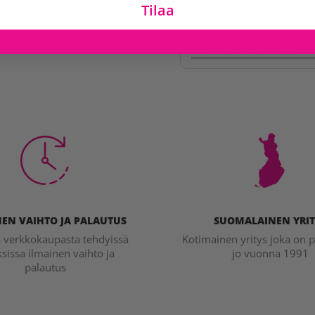
Tilaa
Myymälän tiedo
Tarkista saatavuus mu
EN VAIHTO JA PALAUTUS
SUOMALAINEN YRIT
a verkkokaupasta tehdyissä
Kotimainen yritys joka on p
ksissa ilmainen vaihto ja
jo vuonna 1991
palautus