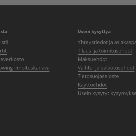
istä
Usein kysyttyä
istä
Yhteystiedot ja asiakasp
tit
Tilaus- ja toimitusehdot
teverkosto
Maksuehdot
owing-ilmoituskanava
Vaihto- ja palautusehdot
Tietosuojaseloste
Käyttöehdot
Usein kysytyt kysymyks