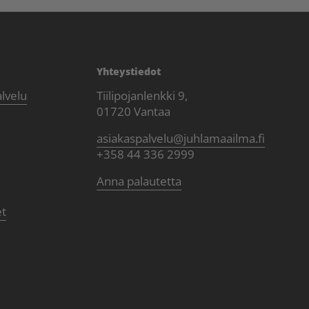
Yhteystiedot
alvelu
Tiilipojanlenkki 9,
01720 Vantaa
asiakaspalvelu@juhlamaailma.fi
+358 44 336 2999
Anna palautetta
et