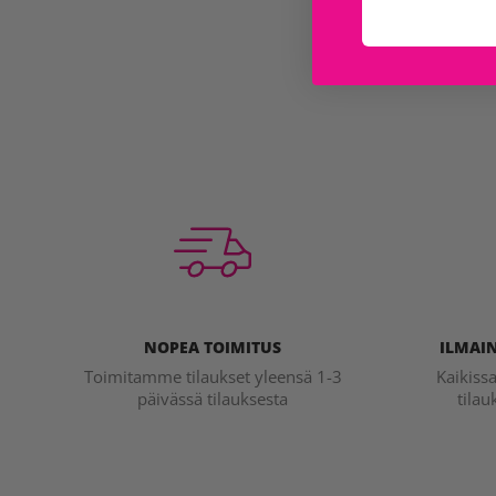
NOPEA TOIMITUS
ILMAIN
Toimitamme tilaukset yleensä 1-3
Kaikiss
päivässä tilauksesta
tilau