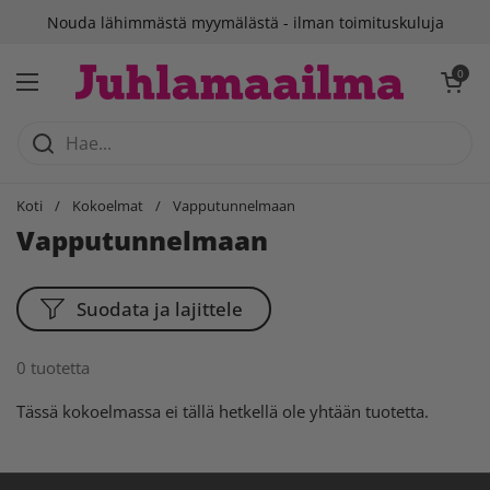
Siirry sisältöön
Nouda lähimmästä myymälästä - ilman toimituskuluja
Avaa ostosko
0
Avaa valikko
Koti
/
Kokoelmat
/
Vapputunnelmaan
Vapputunnelmaan
Suodata ja lajittele
0 tuotetta
Tässä kokoelmassa ei tällä hetkellä ole yhtään tuotetta.