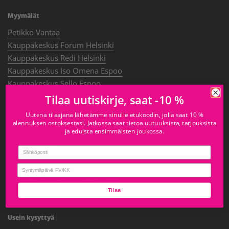
Myymälät
Petikko Vantaa
Kauppakeskus Forum Helsinki
Kauppakeskus Redi Helsinki
Kauppakeskus Iso Omena Espoo
Kauppakeskus Sello Espoo
Kauppakeskus Mylly Raisio
Tilaa uutiskirje, saat -10 %
Uutena tilaajana lähetämme sinulle etukoodin, jolla saat 10 %
alennuksen ostoksestasi. Jatkossa saat tietoa uutuuksista, tarjouksista
Tietoa meistä
ja eduista ensimmäisten joukossa.
Tietoa Meistä
Email
Oiva-raportit
Täyttöpisteverkosto
birthday
Whistleblowing-ilmoituskanava
Blogi
Tilaa
Usein kysyttyä