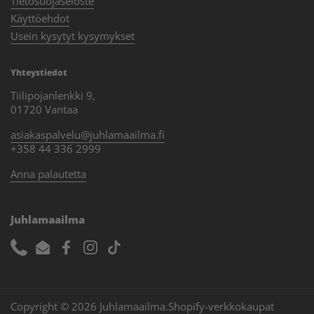
Tietosuojaseloste
Käyttöehdot
Usein kysytyt kysymykset
Yhteystiedot
Tiilipojanlenkki 9,
01720 Vantaa
asiakaspalvelu@juhlamaailma.fi
+358 44 336 2999
Anna palautetta
Juhlamaailma
Phone
Email
Facebook
Instagram
TikTok
Copyright © 2026
Juhlamaailma
.
Shopify-verkkokaupat