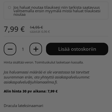
Jos haluat noutaa tilauksesi niin tarkista saatavuus
valitsemalla ensin myymälä mistä haluat tilauksesi
noutaa
7,99 €
14,95 €
säästät 6,96 €
Määrä
Lisää ostoskoriin
Hinta sisältää veron.
Toimituskulut
lasketaan kassalla.
Jos haluamaasi määrää ei ole varastossa tai tarvitset
suuremman erän, ota yhteyttä asiakaspalveluumme:
asiakaspalvelu@juhlamaailma.fi
.
Alin hinta 30 pv aikana:
7,99 €
Dracula lateksinaamari