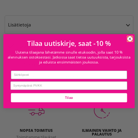
Lisätietoja
Tilaa uutiskirje, saat -10 %
Saatavilla kohteesta
Uutena tilaajana lähetämme sinulle etukoodin, jolla saat 10 %
alennuksen ostoksestasi. Jatkossa saat tietoa uutuuksista, tarjouksista
Juhlamaailma Mylly
Tavallisesti valmis 24 tunnissa
ja eduista ensimmäisten joukossa.
Myymälän tiedot
Email
Tarkista saatavuus muissa myymälöissä
birthday
Tilaa
NOPEA TOIMITUS
ILMAINEN VAIHTO JA
PALAUTUS
Toimitamme tilaukset