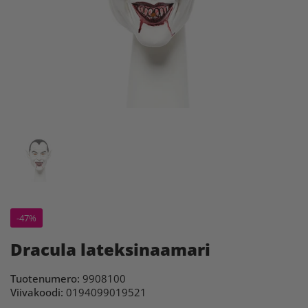
-47%
Dracula lateksinaamari
Tuotenumero:
9908100
Viivakoodi:
0194099019521