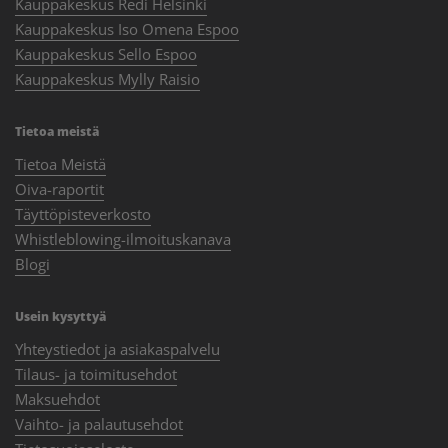
Kauppakeskus Redi Helsinki
Kauppakeskus Iso Omena Espoo
Kauppakeskus Sello Espoo
Kauppakeskus Mylly Raisio
Tietoa meistä
Tietoa Meistä
Oiva-raportit
Täyttöpisteverkosto
Whistleblowing-ilmoituskanava
Blogi
Usein kysyttyä
Yhteystiedot ja asiakaspalvelu
Tilaus- ja toimitusehdot
Maksuehdot
Vaihto- ja palautusehdot