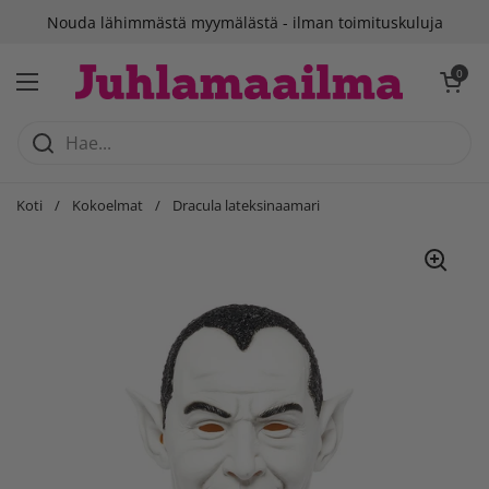
Siirry sisältöön
Nouda lähimmästä myymälästä - ilman toimituskuluja
Avaa ostosko
0
Avaa valikko
Koti
/
Kokoelmat
/
Dracula lateksinaamari