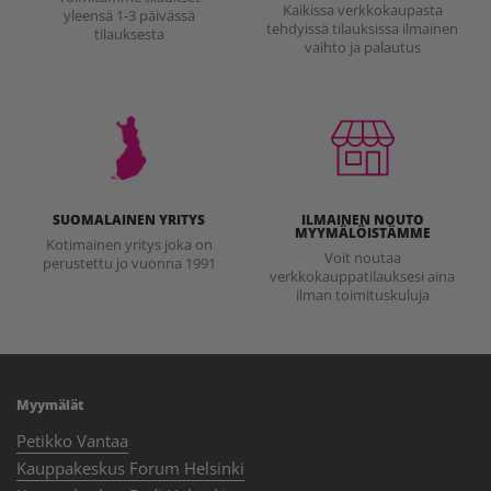
Kaikissa verkkokaupasta
yleensä 1-3 päivässä
tehdyissä tilauksissa ilmainen
tilauksesta
vaihto ja palautus
SUOMALAINEN YRITYS
ILMAINEN NOUTO
MYYMÄLÖISTÄMME
Kotimainen yritys joka on
Voit noutaa
perustettu jo vuonna 1991
verkkokauppatilauksesi aina
ilman toimituskuluja
Myymälät
Petikko Vantaa
Kauppakeskus Forum Helsinki