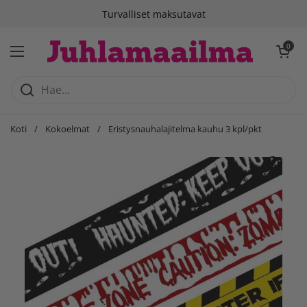
Siirry sisältöön
Turvalliset maksutavat
Avaa ostosko
0
Avaa valikko
Koti
/
Kokoelmat
/
Eristysnauhalajitelma kauhu 3 kpl/pkt