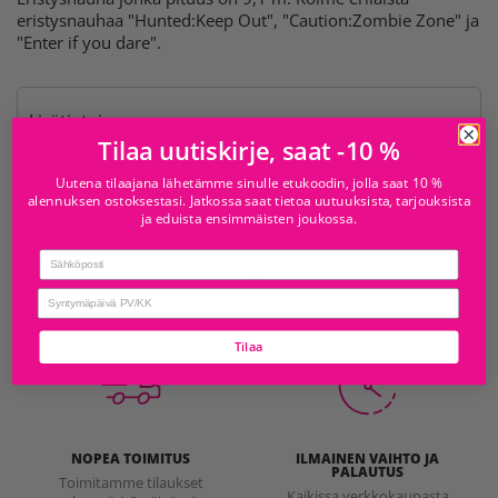
eristysnauhaa "Hunted:Keep Out", "Caution:Zombie Zone" ja
"Enter if you dare".
Lisätietoja
Tilaa uutiskirje, saat -10 %
Uutena tilaajana lähetämme sinulle etukoodin, jolla saat 10 %
Tämä tuote ei ole noudettavissa yhdestäkään
alennuksen ostoksestasi. Jatkossa saat tietoa uutuuksista, tarjouksista
ja eduista ensimmäisten joukossa.
myymälästä
Email
Tarkista saatavuus muissa myymälöissä
birthday
Tilaa
NOPEA TOIMITUS
ILMAINEN VAIHTO JA
PALAUTUS
Toimitamme tilaukset
Kaikissa verkkokaupasta