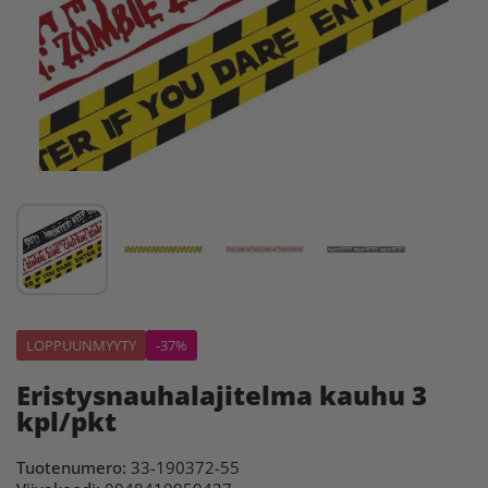
LOPPUUNMYYTY
-37%
Eristysnauhalajitelma kauhu 3
kpl/pkt
Tuotenumero:
33-190372-55