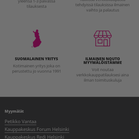
yleensä 1-3 päivässä
tehdyissä tilauksissa ilmainen
tilauksesta
vaihto ja palautus
SUOMALAINEN YRITYS
ILMAINEN NOUTO
MYYMÄLÖISTÄMME
Kotimainen yritys joka on
Voit noutaa
perustettu jo vuonna 1991
verkkokauppatilauksesi aina
ilman toimituskuluja
Myymälät
Petikko Vantaa
Kauppakeskus Forum Helsinki
Kauppakeskus Redi Helsinki