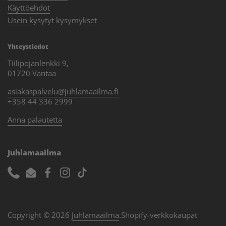
Käyttöehdot
Usein kysytyt kysymykset
Yhteystiedot
Tiilipojanlenkki 9,
01720 Vantaa
asiakaspalvelu@juhlamaailma.fi
+358 44 336 2999
Anna palautetta
Juhlamaailma
Phone
Email
Facebook
Instagram
TikTok
Copyright © 2026
Juhlamaailma
.
Shopify-verkkokaupat