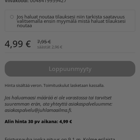
Viivakoodi:
0048419959427
Jos haluat noutaa tilauksesi niin tarkista saatavuus
valitsemalla ensin myymälä mistä haluat tilauksesi
noutaa
4,99 €
7,95 €
säästät 2,96 €
Loppuunmyyty
Hinta sisältää veron.
Toimituskulut
lasketaan kassalla.
Jos haluamaasi määrää ei ole varastossa tai tarvitset
suuremman erän, ota yhteyttä asiakaspalveluumme:
asiakaspalvelu@juhlamaailma.fi
.
Alin hinta 30 pv aikana:
4,99 €
Eristysnauha jonka pituus on 9,1 m. Kolme erilaista