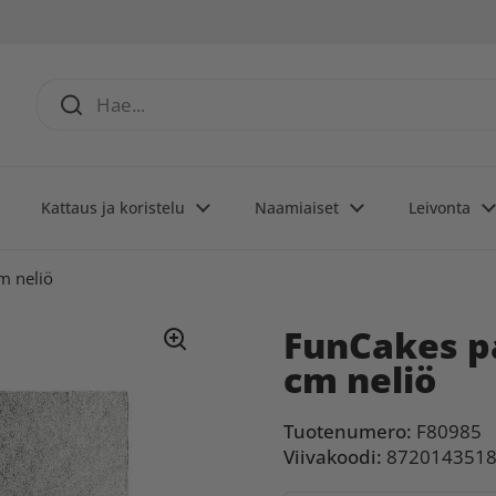
Kattaus ja koristelu
Naamiaiset
Leivonta
m neliö
FunCakes p
cm neliö
Tuotenumero:
F80985
Viivakoodi:
872014351