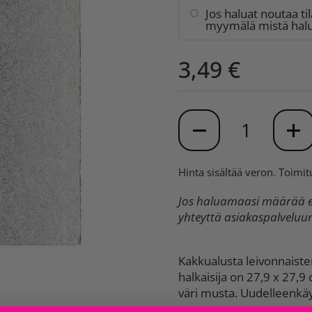
Jos haluat noutaa ti
myymälä mistä halua
3,49 €
Määrä
Hinta sisältää veron.
Toimit
Jos haluamaasi määrää ei
yhteyttä asiakaspalvelu
Kakkualusta leivonnaisten
halkaisija on 27,9 x 27,9
väri musta. Uudelleenkäy