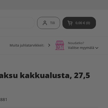
Tili
0,00 €
0
Avaa ostoskori
Noudatko?
Muita juhlatarvikkeita
Teemajuhlat
Vinkit j
Valitse myymälä
aksu kakkualusta, 27,5
8881