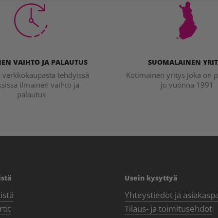
EN VAIHTO JA PALAUTUS
SUOMALAINEN YRIT
a verkkokaupasta tehdyissä
Kotimainen yritys joka on p
ksissa ilmainen vaihto ja
jo vuonna 1991
palautus
istä
Usein kysyttyä
istä
Yhteystiedot ja asiakasp
tit
Tilaus- ja toimitusehdot