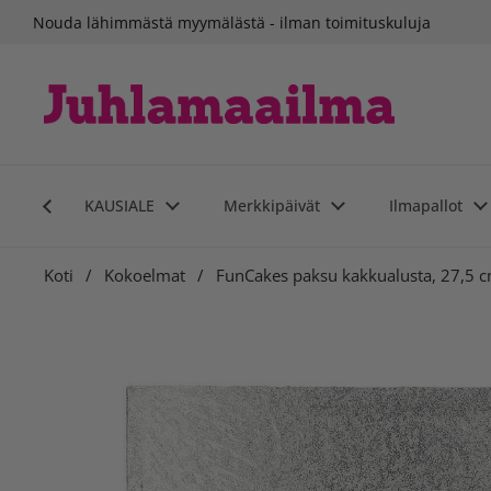
Siirry sisältöön
Nouda lähimmästä myymälästä - ilman toimituskuluja
KAUSIALE
Merkkipäivät
Ilmapallot
Koti
/
Kokoelmat
/
FunCakes paksu kakkualusta, 27,5 c