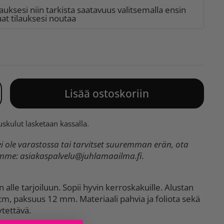
lauksesi niin tarkista saatavuus valitsemalla ensin
t tilauksesi noutaa
Lisää ostoskoriin
uskulut
lasketaan kassalla.
 ole varastossa tai tarvitset suuremman erän, ota
umme:
asiakaspalvelu@juhlamaailma.fi
.
 alle tarjoiluun. Sopii hyvin kerroskakuille. Alustan
 cm, paksuus 12 mm. Materiaali pahvia ja foliota sekä
tettävä.