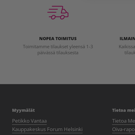
NOPEA TOIMITUS
ILMAIN
Toimitamme tilaukset yleensä 1-3
Kaikiss
päivässä tilauksesta
tilau
Myymälät
Tietoa me
Petikko Vantaa
Tietoa Me
Kauppakeskus Forum Helsinki
Oiva-rapor