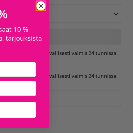
 %
 saat 10 %
, tarjouksista
sta
orum
Tavallisesti valmis 24 tunnissa
t
lly
Tavallisesti valmis 24 tunnissa
t
issa myymälöissä