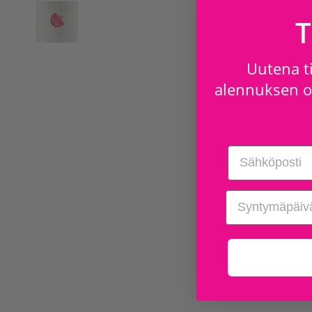
T
Uutena ti
alennuksen os
Email
birthday