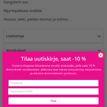
Gangsterin asu
Myyntipakkaus sisältää:
Housut, takki, paidan etumus ja solmio.
Lisätietoja
Varoitukset
Tilaa uutiskirje, saat -10 %
Uutena tilaajana lähetämme sinulle etukoodin, jolla saat 10 %
Saatavilla kohteesta
alennuksen ostoksestasi. Jatkossa saat tietoa uutuuksista, tarjouksista
ja eduista ensimmäisten joukossa.
Juhlamaailma Iso
Tavallisesti valmis 24 tunnissa
Omena
Email
Myymälän tiedot
birthday
Juhlamaailma Sello
Tavallisesti valmis 24 tunnissa
Myymälän tiedot
Tilaa