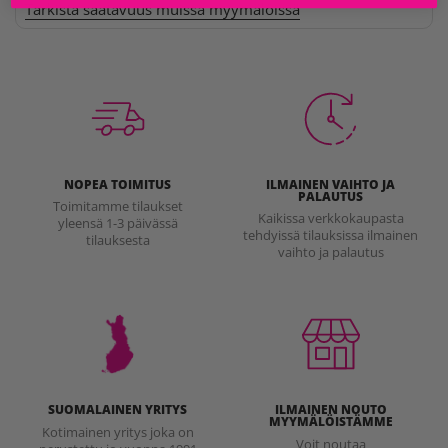
Tarkista saatavuus muissa myymälöissä
NOPEA TOIMITUS
ILMAINEN VAIHTO JA
PALAUTUS
Toimitamme tilaukset
Kaikissa verkkokaupasta
yleensä 1-3 päivässä
tehdyissä tilauksissa ilmainen
tilauksesta
vaihto ja palautus
SUOMALAINEN YRITYS
ILMAINEN NOUTO
MYYMÄLÖISTÄMME
Kotimainen yritys joka on
Voit noutaa