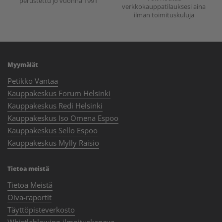
perustettu jo vuonna 1991
verkkokauppatilauksesi aina
ilman toimituskuluja
Myymälät
Petikko Vantaa
Kauppakeskus Forum Helsinki
Kauppakeskus Redi Helsinki
Kauppakeskus Iso Omena Espoo
Kauppakeskus Sello Espoo
Kauppakeskus Mylly Raisio
Tietoa meistä
Tietoa Meistä
Oiva-raportit
Täyttöpisteverkosto
Whistleblowing-ilmoituskanava