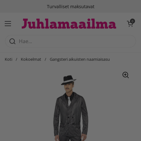
Siirry sisältöön
Turvalliset maksutavat
Avaa ostosko
0
Avaa valikko
Koti
/
Kokoelmat
/
Gangsteri aikuisten naamiaisasu