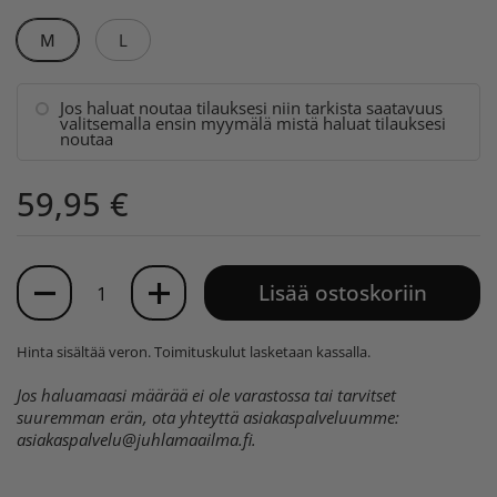
M
L
Jos haluat noutaa tilauksesi niin tarkista saatavuus
valitsemalla ensin myymälä mistä haluat tilauksesi
noutaa
59,95 €
Määrä
Lisää ostoskoriin
Hinta sisältää veron.
Toimituskulut
lasketaan kassalla.
Jos haluamaasi määrää ei ole varastossa tai tarvitset
suuremman erän, ota yhteyttä asiakaspalveluumme:
asiakaspalvelu@juhlamaailma.fi
.