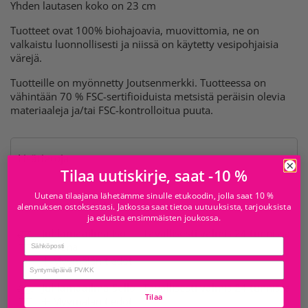
Yhden lautasen koko on 23 cm
Tuotteet ovat 100% biohajoavia, muovittomia, ne on
valkaistu luonnollisesti ja niissä on käytetty vesipohjaisia
värejä.
Tuotteille on myönnetty Joutsenmerkki. Tuotteessa on
vähintään 70 % FSC-sertifioiduista metsistä peräisin olevia
materiaaleja ja/tai FSC-kontrolloitua puuta.
Lisätietoja
Tilaa uutiskirje, saat -10 %
Uutena tilaajana lähetämme sinulle etukoodin, jolla saat 10 %
Saatavilla kohteesta
alennuksen ostoksestasi. Jatkossa saat tietoa uutuuksista, tarjouksista
ja eduista ensimmäisten joukossa.
Juhlamaailma Iso
Tavallisesti valmis 24 tunnissa
Email
Omena
Myymälän tiedot
birthday
Juhlamaailma Sello
Tavallisesti valmis 24 tunnissa
Tilaa
Myymälän tiedot