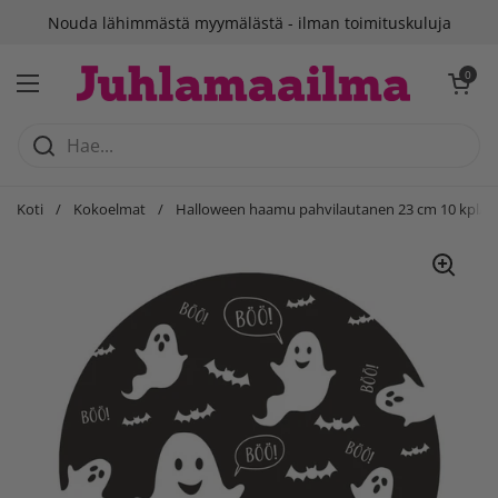
Siirry sisältöön
Nouda lähimmästä myymälästä - ilman toimituskuluja
Avaa ostosko
0
Avaa valikko
Koti
/
Kokoelmat
/
Halloween haamu pahvilautanen 23 cm 10 kpl/p