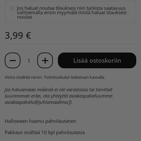
Jos haluat noutaa tilauksesi niin tarkista saatavuus
valitsemalla ensin myymälä mistä haluat tilauksesi
noutaa
3,99 €
Määrä
Lisää ostoskoriin
Hinta sisältää veron.
Toimituskulut
lasketaan kassalla.
Jos haluamaasi määrää ei ole varastossa tai tarvitset
suuremman erän, ota yhteyttä asiakaspalveluumme:
asiakaspalvelu@juhlamaailma.fi
.
Halloween haamu pahvilautanen
Pakkaus sisältää 10 kpl pahvilautasia