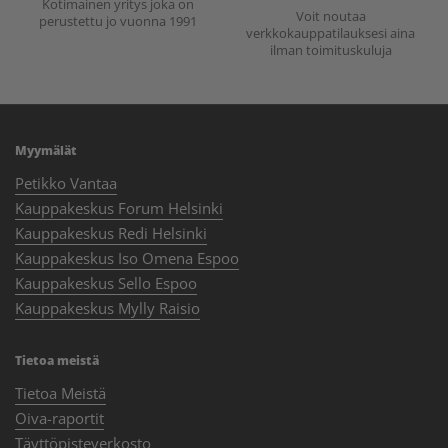
Kotimainen yritys joka on
Voit noutaa
perustettu jo vuonna 1991
verkkokauppatilauksesi aina
ilman toimituskuluja
Myymälät
Petikko Vantaa
Kauppakeskus Forum Helsinki
Kauppakeskus Redi Helsinki
Kauppakeskus Iso Omena Espoo
Kauppakeskus Sello Espoo
Kauppakeskus Mylly Raisio
Tietoa meistä
Tietoa Meistä
Oiva-raportit
Täyttöpisteverkosto