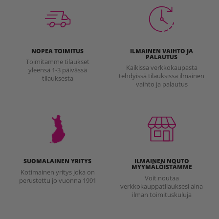
NOPEA TOIMITUS
ILMAINEN VAIHTO JA
PALAUTUS
Toimitamme tilaukset
Kaikissa verkkokaupasta
yleensä 1-3 päivässä
tehdyissä tilauksissa ilmainen
tilauksesta
vaihto ja palautus
SUOMALAINEN YRITYS
ILMAINEN NOUTO
MYYMÄLÖISTÄMME
Kotimainen yritys joka on
Voit noutaa
perustettu jo vuonna 1991
verkkokauppatilauksesi aina
ilman toimituskuluja