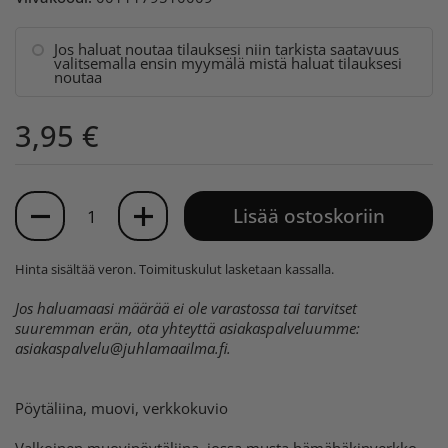
Jos haluat noutaa tilauksesi niin tarkista saatavuus
valitsemalla ensin myymälä mistä haluat tilauksesi
noutaa
3,95 €
Määrä
Lisää ostoskoriin
Hinta sisältää veron.
Toimituskulut
lasketaan kassalla.
Jos haluamaasi määrää ei ole varastossa tai tarvitset
suuremman erän, ota yhteyttä asiakaspalveluumme:
asiakaspalvelu@juhlamaailma.fi
.
Pöytäliina, muovi, verkkokuvio