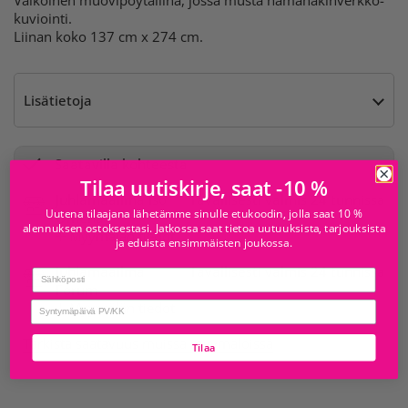
Valkoinen muovipöytäliina, jossa musta hämähäkinverkko-
kuviointi.
Liinan koko 137 cm x 274 cm.
Lisätietoja
Saatavilla kohteesta
Tilaa uutiskirje, saat -10 %
Juhlamaailma Iso
Tavallisesti valmis 24 tunnissa
Uutena tilaajana lähetämme sinulle etukoodin, jolla saat 10 %
Omena
alennuksen ostoksestasi. Jatkossa saat tietoa uutuuksista, tarjouksista
Myymälän tiedot
ja eduista ensimmäisten joukossa.
Juhlamaailma
Tavallisesti valmis 24 tunnissa
Email
Forum
birthday
Myymälän tiedot
Tarkista saatavuus muissa myymälöissä
Tilaa