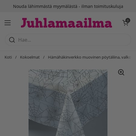
Siirry sisältöön
Nouda lähimmästä myymälästä - ilman toimituskuluja
Avaa ostosko
0
Avaa valikko
Koti
/
Kokoelmat
/
Hämähäkinverkko muovinen pöytäliina, valkoine