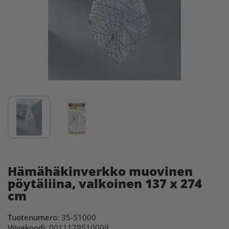
Hämähäkinverkko muovinen
pöytäliina, valkoinen 137 x 274
cm
Tuotenumero:
35-51000
Viivakoodi:
0011179510009