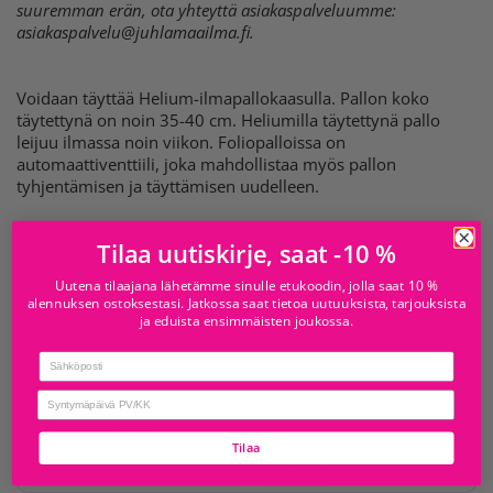
suuremman erän, ota yhteyttä asiakaspalveluumme:
asiakaspalvelu@juhlamaailma.fi
.
Voidaan täyttää Helium-ilmapallokaasulla. Pallon koko
täytettynä on noin 35-40 cm. Heliumilla täytettynä pallo
leijuu ilmassa noin viikon. Foliopalloissa on
automaattiventtiili, joka mahdollistaa myös pallon
tyhjentämisen ja täyttämisen uudelleen.
Tilaa uutiskirje, saat -10 %
Lisätietoja
Uutena tilaajana lähetämme sinulle etukoodin, jolla saat 10 %
alennuksen ostoksestasi. Jatkossa saat tietoa uutuuksista, tarjouksista
ja eduista ensimmäisten joukossa.
Varoitukset
Email
birthday
Tämä tuote ei ole noudettavissa yhdestäkään
myymälästä
Tilaa
Tarkista saatavuus muissa myymälöissä