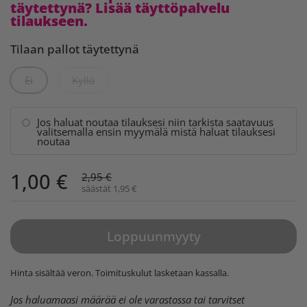
täytettynä? Lisää täyttöpalvelu
tilaukseen.
Tilaan pallot täytettynä
Ei
Kyllä
Jos haluat noutaa tilauksesi niin tarkista saatavuus
valitsemalla ensin myymälä mistä haluat tilauksesi
noutaa
1,00 €
2,95 €
säästät 1,95 €
Loppuunmyyty
Hinta sisältää veron.
Toimituskulut
lasketaan kassalla.
Jos haluamaasi määrää ei ole varastossa tai tarvitset