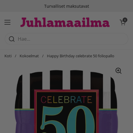
Siirry sisältöön
Turvalliset maksutavat
Avaa ostosko
0
Avaa valikko
Koti
/
Kokoelmat
/
Happy Birthday celebrate 50 foliopallo