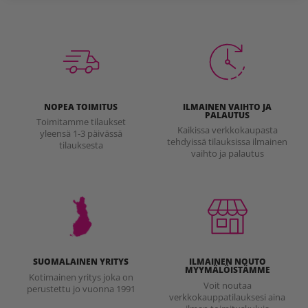
NOPEA TOIMITUS
ILMAINEN VAIHTO JA
PALAUTUS
Toimitamme tilaukset
Kaikissa verkkokaupasta
yleensä 1-3 päivässä
tehdyissä tilauksissa ilmainen
tilauksesta
vaihto ja palautus
SUOMALAINEN YRITYS
ILMAINEN NOUTO
MYYMÄLÖISTÄMME
Kotimainen yritys joka on
Voit noutaa
perustettu jo vuonna 1991
verkkokauppatilauksesi aina