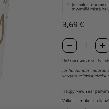
Jos haluat noutaa ti
myymälä mistä halua
3,69 €
Määrä
Hinta sisältää veron.
Toimit
Jos haluamaasi määrää ei
yhteyttä asiakaspalvelu
Happy New Year pahvimu
Valkoisia mukeja kullanvä