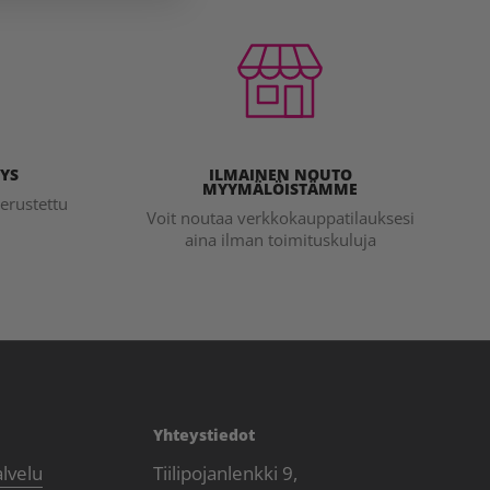
YS
ILMAINEN NOUTO
MYYMÄLÖISTÄMME
erustettu
Voit noutaa verkkokauppatilauksesi
aina ilman toimituskuluja
Yhteystiedot
alvelu
Tiilipojanlenkki 9,