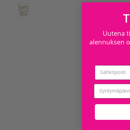
T
Uutena ti
alennuksen os
Email
birthday