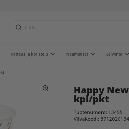
Kattaus ja koristelu
Naamiaiset
Leivonta
kt
Happy New 
kpl/pkt
Tuotenumero:
13455
Viivakoodi:
871202613