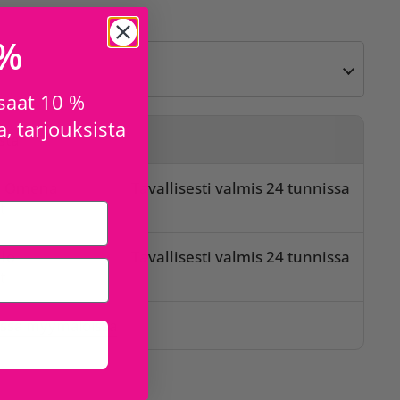
 %
 saat 10 %
, tarjouksista
sta
o Omena
Tavallisesti valmis 24 tunnissa
t
lo
Tavallisesti valmis 24 tunnissa
t
issa myymälöissä