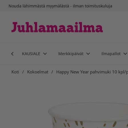
Siirry sisältöön
Nouda lähimmästä myymälästä - ilman toimituskuluja
KAUSIALE
Merkkipäivät
Ilmapallot
Koti
/
Kokoelmat
/
Happy New Year pahvimuki 10 kpl/p