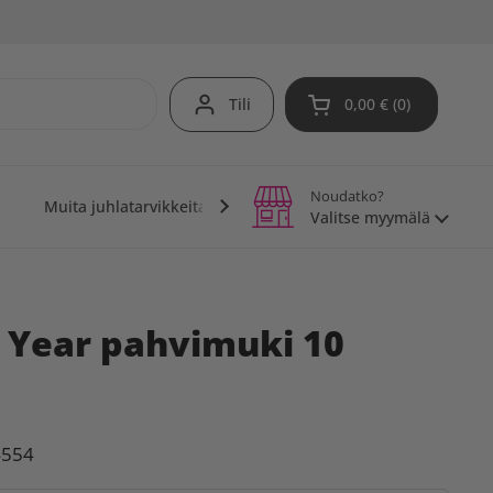
Tili
0,00 €
0
Avaa ostoskori
Noudatko?
Muita juhlatarvikkeita
Teemajuhlat
Vinkit j
Valitse myymälä
Year pahvimuki 10
4554