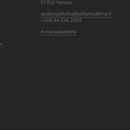
01720 Vantaa
asiakaspalvelu@juhlamaailma.fi
+358 44 336 2999
Anna palautetta
et