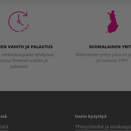
EN VAIHTO JA PALAUTUS
SUOMALAINEN YRIT
a verkkokaupasta tehdyissä
Kotimainen yritys joka on p
ksissa ilmainen vaihto ja
jo vuonna 1991
palautus
istä
Usein kysyttyä
istä
Yhteystiedot ja asiakasp