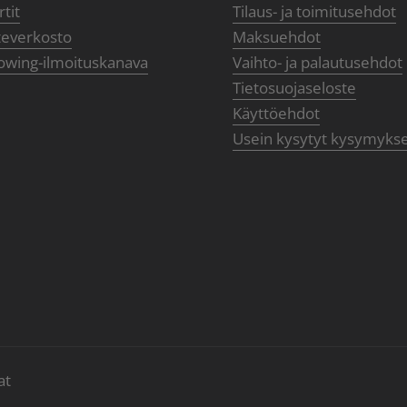
tit
Tilaus- ja toimitusehdot
teverkosto
Maksuehdot
owing-ilmoituskanava
Vaihto- ja palautusehdot
Tietosuojaseloste
Käyttöehdot
Usein kysytyt kysymyks
at