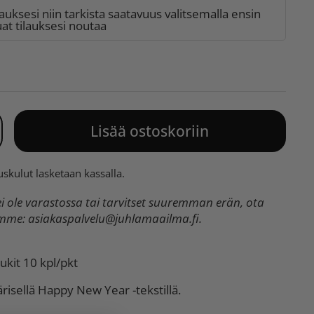
lauksesi niin tarkista saatavuus valitsemalla ensin
t tilauksesi noutaa
Lisää ostoskoriin
uskulut
lasketaan kassalla.
 ole varastossa tai tarvitset suuremman erän, ota
umme:
asiakaspalvelu@juhlamaailma.fi
.
kit 10 kpl/pkt
risellä Happy New Year -tekstillä.