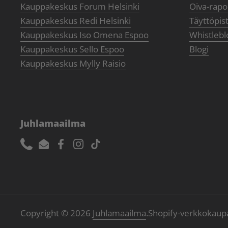
Kauppakeskus Forum Helsinki
Oiva-rapor
Kauppakeskus Redi Helsinki
Täyttöpis
Kauppakeskus Iso Omena Espoo
Whistlebl
Kauppakeskus Sello Espoo
Blogi
Kauppakeskus Mylly Raisio
Juhlamaailma
Phone
Email
Facebook
Instagram
TikTok
Copyright © 2026
Juhlamaailma
.
Shopify-verkkokaup