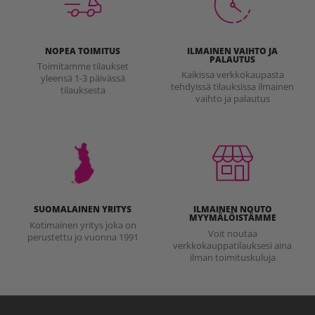
NOPEA TOIMITUS
ILMAINEN VAIHTO JA
PALAUTUS
Toimitamme tilaukset
Kaikissa verkkokaupasta
yleensä 1-3 päivässä
tehdyissä tilauksissa ilmainen
tilauksesta
vaihto ja palautus
SUOMALAINEN YRITYS
ILMAINEN NOUTO
MYYMÄLÖISTÄMME
Kotimainen yritys joka on
Voit noutaa
perustettu jo vuonna 1991
verkkokauppatilauksesi aina
ilman toimituskuluja