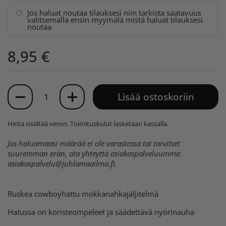
Jos haluat noutaa tilauksesi niin tarkista saatavuus
valitsemalla ensin myymälä mistä haluat tilauksesi
noutaa
8,95 €
Määrä
Lisää ostoskoriin
Hinta sisältää veron.
Toimituskulut
lasketaan kassalla.
Jos haluamaasi määrää ei ole varastossa tai tarvitset
suuremman erän, ota yhteyttä asiakaspalveluumme:
asiakaspalvelu@juhlamaailma.fi
.
Ruskea cowboyhattu mokkanahkajäljitelmä
Hatussa on koristeompeleet ja säädettävä nyörinauha