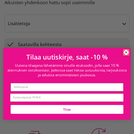
Aikuisten yhdenkoon hattu sopii useimmille
Lisätietoja
Saatavilla kohteesta
Tilaa uutiskirje, saat -10 %
Juhlamaailma Redi
Tavallisesti valmis 24 tunnissa
Myymälän tiedot
Uutena tilaajana lähetämme sinulle etukoodin, jolla saat 10 %
alennuksen ostoksestasi. Jatkossa saat tietoa uutuuksista, tarjouksista
Juhlamaailma
Tavallisesti valmis 24 tunnissa
ja eduista ensimmäisten joukossa.
Petikko (Myymälä ja
Verkkokauppa)
Email
Myymälän tiedot
birthday
Tarkista saatavuus muissa myymälöissä
Tilaa