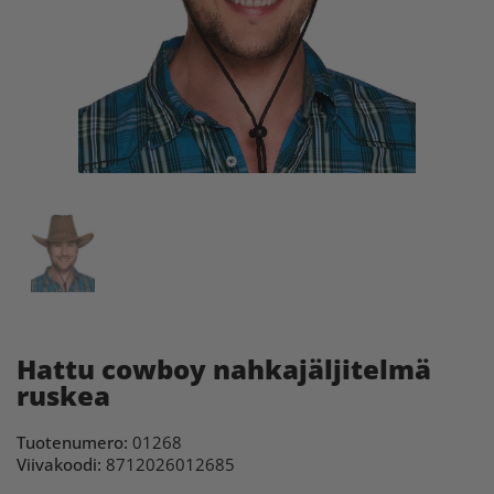
Hattu cowboy nahkajäljitelmä
ruskea
Tuotenumero:
01268
Viivakoodi:
8712026012685