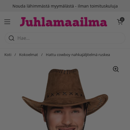
Siirry sisältöön
Nouda lähimmästä myymälästä - ilman toimituskuluja
Avaa ostosko
0
Avaa valikko
Koti
/
Kokoelmat
/
Hattu cowboy nahkajäljitelmä ruskea