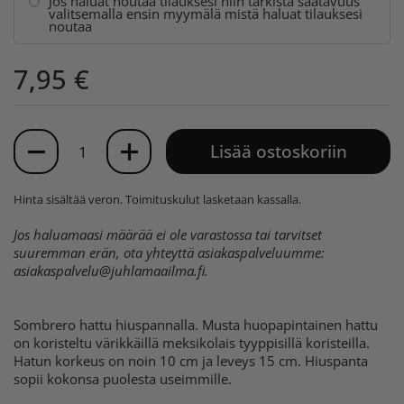
Jos haluat noutaa tilauksesi niin tarkista saatavuus
valitsemalla ensin myymälä mistä haluat tilauksesi
noutaa
7,95 €
Määrä
Lisää ostoskoriin
Hinta sisältää veron.
Toimituskulut
lasketaan kassalla.
Jos haluamaasi määrää ei ole varastossa tai tarvitset
suuremman erän, ota yhteyttä asiakaspalveluumme:
asiakaspalvelu@juhlamaailma.fi
.
Sombrero hattu hiuspannalla. Musta huopapintainen hattu
on koristeltu värikkäillä meksikolais tyyppisillä koristeilla.
Hatun korkeus on noin 10 cm ja leveys 15 cm. Hiuspanta
sopii kokonsa puolesta useimmille.