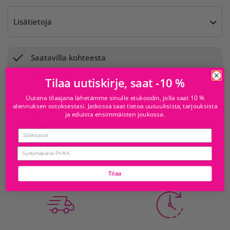
Lisätietoja
Saatavilla kohteesta
Juhlamaailma Iso
Tavallisesti valmis 24 tunnissa
Tilaa uutiskirje, saat -10 %
Omena
Myymälän tiedot
Uutena tilaajana lähetämme sinulle etukoodin, jolla saat 10 %
alennuksen ostoksestasi. Jatkossa saat tietoa uutuuksista, tarjouksista
ja eduista ensimmäisten joukossa.
Juhlamaailma Sello
Tavallisesti valmis 24 tunnissa
Myymälän tiedot
Email
Tarkista saatavuus muissa myymälöissä
birthday
Tilaa