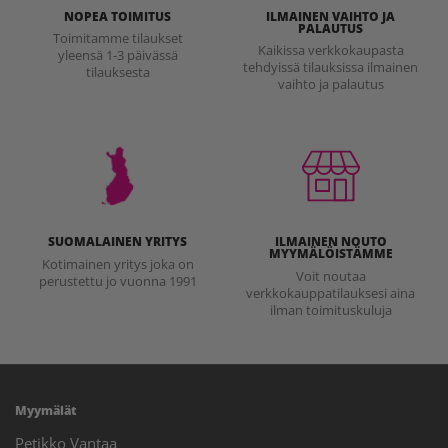
NOPEA TOIMITUS
ILMAINEN VAIHTO JA
PALAUTUS
Toimitamme tilaukset
Kaikissa verkkokaupasta
yleensä 1-3 päivässä
tehdyissä tilauksissa ilmainen
tilauksesta
vaihto ja palautus
SUOMALAINEN YRITYS
ILMAINEN NOUTO
MYYMÄLÖISTÄMME
Kotimainen yritys joka on
Voit noutaa
perustettu jo vuonna 1991
verkkokauppatilauksesi aina
ilman toimituskuluja
Myymälät
Petikko Vantaa