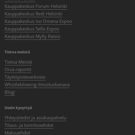
Kauppakeskus Forum Helsinki
Kauppakeskus Redi Helsinki
Kauppakeskus Iso Omena Espoo
Kauppakeskus Sello Espoo
Kauppakeskus Mylly Raisio
Tietoa meistä
Tietoa Meistä
Oiva-raportit
Täyttöpisteverkosto
Whistleblowing-ilmoituskanava
Blogi
Usein kysyttyä
Yhteystiedot ja asiakaspalvelu
Tilaus- ja toimitusehdot
Maksuehdot