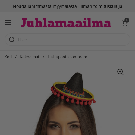
Siirry sisältöön
Nouda lähimmästä myymälästä - ilman toimituskuluja
Avaa ostosko
0
Avaa valikko
Koti
/
Kokoelmat
/
Hattupanta sombrero