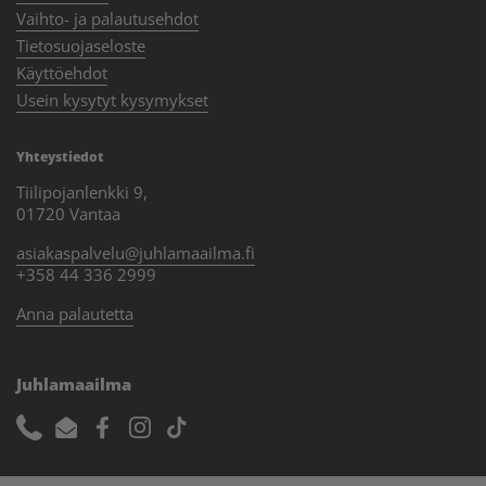
Vaihto- ja palautusehdot
Tietosuojaseloste
Käyttöehdot
Usein kysytyt kysymykset
Yhteystiedot
Tiilipojanlenkki 9,
01720 Vantaa
asiakaspalvelu@juhlamaailma.fi
+358 44 336 2999
Anna palautetta
Juhlamaailma
Phone
Email
Facebook
Instagram
TikTok