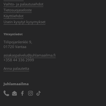
Vaihto- ja palautusehdot
Tietosuojaseloste
Käyttöehdot
Usein kysytyt kysymykset
Yhteystiedot
Tiilipojanlenkki 9,
01720 Vantaa
asiakaspalvelu@juhlamaailma.fi
+358 44 336 2999
Anna palautetta
Juhlamaailma
Phone
Email
Facebook
Instagram
TikTok