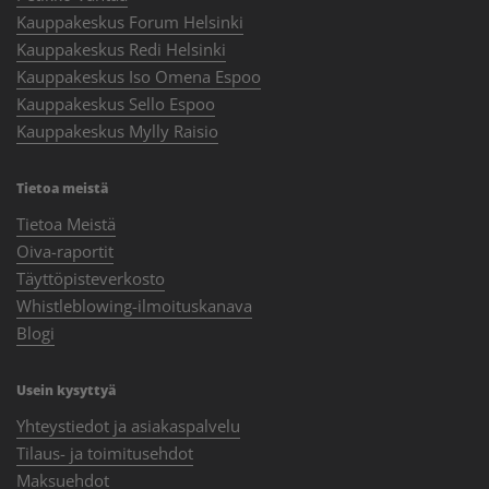
Kauppakeskus Forum Helsinki
Kauppakeskus Redi Helsinki
Kauppakeskus Iso Omena Espoo
Kauppakeskus Sello Espoo
Kauppakeskus Mylly Raisio
Tietoa meistä
Tietoa Meistä
Oiva-raportit
Täyttöpisteverkosto
Whistleblowing-ilmoituskanava
Blogi
Usein kysyttyä
Yhteystiedot ja asiakaspalvelu
Tilaus- ja toimitusehdot
Maksuehdot