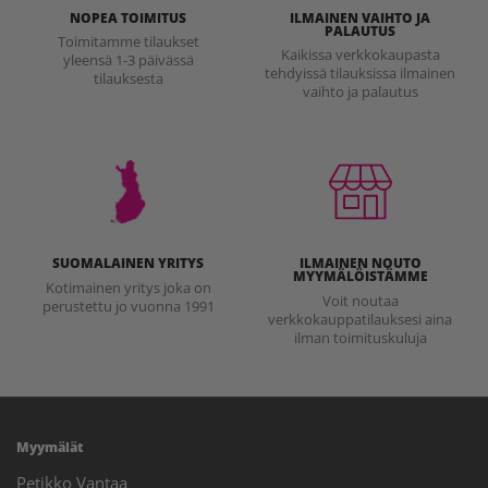
NOPEA TOIMITUS
ILMAINEN VAIHTO JA
PALAUTUS
Toimitamme tilaukset
Kaikissa verkkokaupasta
yleensä 1-3 päivässä
tehdyissä tilauksissa ilmainen
tilauksesta
vaihto ja palautus
SUOMALAINEN YRITYS
ILMAINEN NOUTO
MYYMÄLÖISTÄMME
Kotimainen yritys joka on
Voit noutaa
perustettu jo vuonna 1991
verkkokauppatilauksesi aina
ilman toimituskuluja
Myymälät
Petikko Vantaa