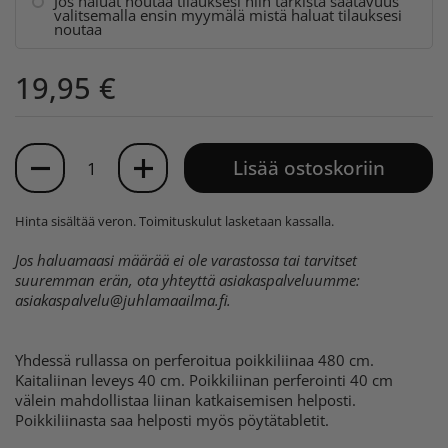
Jos haluat noutaa tilauksesi niin tarkista saatavuus
valitsemalla ensin myymälä mistä haluat tilauksesi
noutaa
19,95 €
Määrä
Lisää ostoskoriin
Hinta sisältää veron.
Toimituskulut
lasketaan kassalla.
Jos haluamaasi määrää ei ole varastossa tai tarvitset
suuremman erän, ota yhteyttä asiakaspalveluumme:
asiakaspalvelu@juhlamaailma.fi
.
Yhdessä rullassa on perferoitua poikkiliinaa 480 cm.
Kaitaliinan leveys 40 cm. Poikkiliinan perferointi 40 cm
välein mahdollistaa liinan katkaisemisen helposti.
Poikkiliinasta saa helposti myös pöytätabletit.