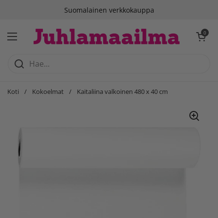
Siirry sisältöön
Suomalainen verkkokauppa
Avaa ostosko
0
Avaa valikko
Koti
/
Kokoelmat
/
Kaitaliina valkoinen 480 x 40 cm