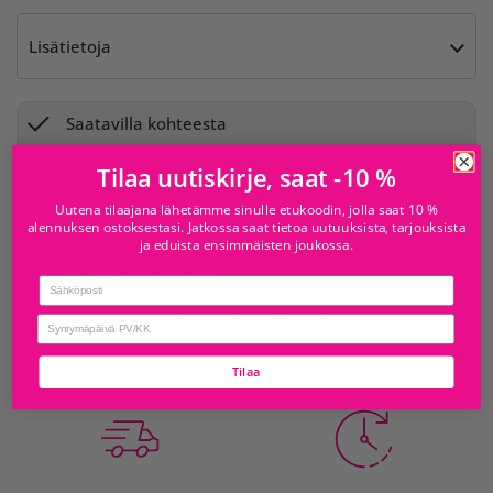
Lisätietoja
Saatavilla kohteesta
Juhlamaailma Sello
Tavallisesti valmis 24 tunnissa
Tilaa uutiskirje, saat -10 %
Myymälän tiedot
Uutena tilaajana lähetämme sinulle etukoodin, jolla saat 10 %
alennuksen ostoksestasi. Jatkossa saat tietoa uutuuksista, tarjouksista
Juhlamaailma
Tavallisesti valmis 24 tunnissa
ja eduista ensimmäisten joukossa.
Forum
Myymälän tiedot
Email
Tarkista saatavuus muissa myymälöissä
birthday
Tilaa