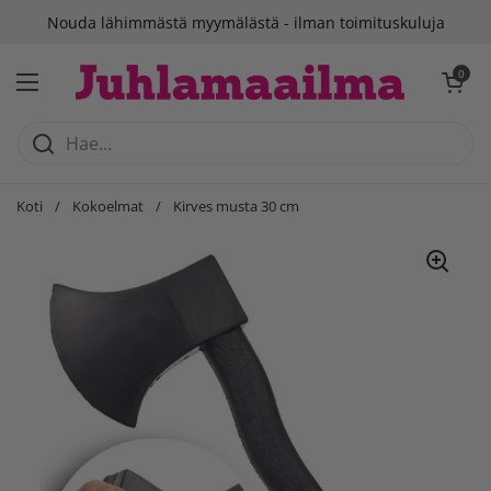
Siirry sisältöön
Nouda lähimmästä myymälästä - ilman toimituskuluja
Avaa ostosko
0
Avaa valikko
Koti
/
Kokoelmat
/
Kirves musta 30 cm