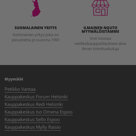
SUOMALAINEN YRITYS
ILMAINEN NOUTO
MYYMÄLÖISTÄMME
Kotimainen yritys joka on
Voit noutaa
perustettu jo vuonna 1991
verkkokauppatilauksesi aina
ilman toimituskuluja
Myymälät
Petikko Vantaa
Kauppakeskus Forum Helsinki
Kauppakeskus Redi Helsinki
Kauppakeskus Iso Omena Espoo
Kauppakeskus Sello Espoo
Kauppakeskus Mylly Raisio