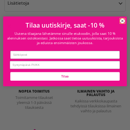
Lisätietoja
Tämä tuote ei ole noudettavissa yhdestäkään
Tilaa uutiskirje, saat -10 %
myymälästä
Uutena tilaajana lähetämme sinulle etukoodin, jolla saat 10 %
alennuksen ostoksestasi. Jatkossa saat tietoa uutuuksista, tarjouksista
Tarkista saatavuus muissa myymälöissä
ja eduista ensimmäisten joukossa.
Email
birthday
Tilaa
NOPEA TOIMITUS
ILMAINEN VAIHTO JA
PALAUTUS
Toimitamme tilaukset
Kaikissa verkkokaupasta
yleensä 1-3 päivässä
tehdyissä tilauksissa ilmainen
tilauksesta
vaihto ja palautus