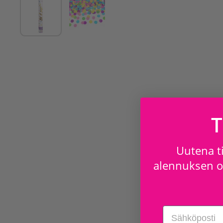
T
Uutena ti
alennuksen os
Email