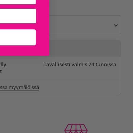
sedd för utomhusbruk.
sta
lly
Tavallisesti valmis 24 tunnissa
t
issa myymälöissä