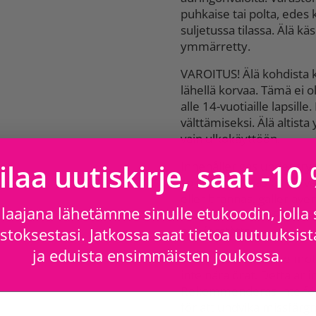
puhkaise tai polta, ede
suljetussa tilassa. Älä kä
ymmärretty.
VAROITUS! Älä kohdista koh
lähellä korvaa. Tämä ei o
alle 14-vuotiaille lapsill
välttämiseksi. Älä altista
vain ulkokäyttöön.
ilaa uutiskirje, saat -10
Innehåller gas under try
solljus. Förvaras på väl v
eller brännas, gäller äve
laajana lähetämme sinulle etukoodin, jolla
slutet utrymme. Får inte 
och förståtts.
toksestasi. Jatkossa saat tietoa uutuuksista
ja eduista ensimmäisten joukossa.
VARNING! Rikta inte mot
inte nära örat. Detta är 
Rekommenderas inte för 
för att undvika missfärgn