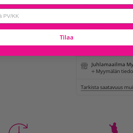
Produkten är endast av
Lisätietoja
Tilaa
Saatavilla kohtee
Juhlamaailma My
Myymälän tiedo
Tarkista saatavuus mu