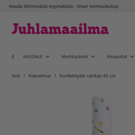
Siirry sisältöön
Nouda lähimmästä myymälästä - ilman toimituskuluja
KAUSIALE
Merkkipäivät
Ilmapallot
Koti
/
Kokoelmat
/
Konfettitykki värikäs 40 cm