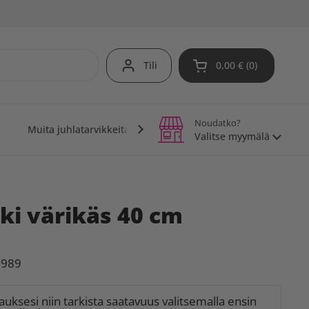
Tili
0,00 €
0
Avaa ostoskori
Noudatko?
Muita juhlatarvikkeita
Teemajuhlat
Vinkit j
Valitse myymälä
ki värikäs 40 cm
8989
lauksesi niin tarkista saatavuus valitsemalla ensin