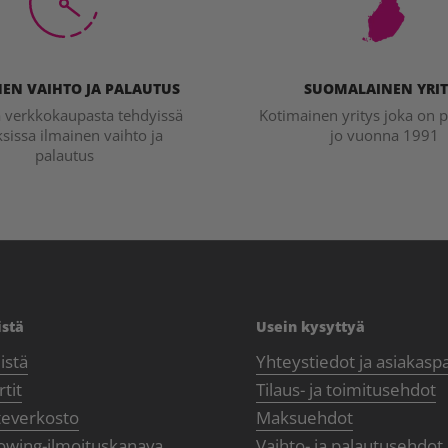
EN VAIHTO JA PALAUTUS
SUOMALAINEN YRIT
a verkkokaupasta tehdyissä
Kotimainen yritys joka on p
ksissa ilmainen vaihto ja
jo vuonna 1991
palautus
istä
Usein kysyttyä
istä
Yhteystiedot ja asiakasp
tit
Tilaus- ja toimitusehdot
teverkosto
Maksuehdot
owing-ilmoituskanava
Vaihto- ja palautusehdot