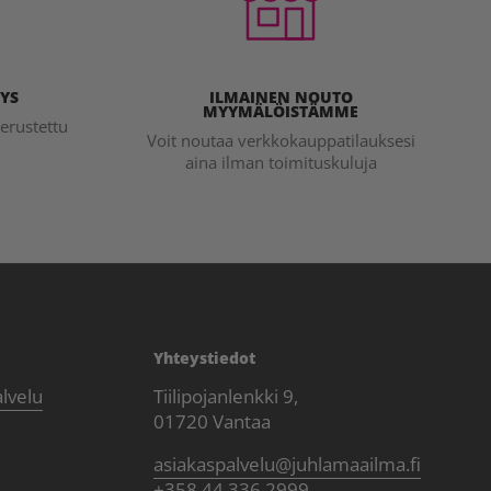
YS
ILMAINEN NOUTO
MYYMÄLÖISTÄMME
erustettu
Voit noutaa verkkokauppatilauksesi
aina ilman toimituskuluja
Yhteystiedot
alvelu
Tiilipojanlenkki 9,
01720 Vantaa
asiakaspalvelu@juhlamaailma.fi
+358 44 336 2999