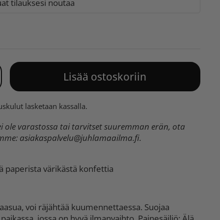
t tilauksesi noutaa
Lisää ostoskoriin
uskulut
lasketaan kassalla.
 ole varastossa tai tarvitset suuremman erän, ota
umme:
asiakaspalvelu@juhlamaailma.fi
.
lä paperista värikästä konfettia
 kaasua, voi räjähtää kuumennettaessa. Suojaa
 paikassa, jossa on hyvä ilmanvaihto. Painesäiliö: Älä