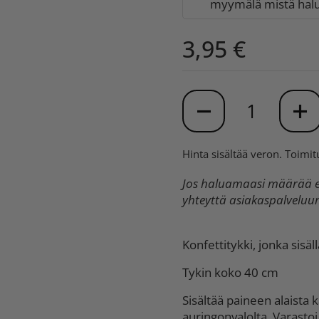
myymälä mistä halua
3,95 €
Määrä
Hinta sisältää veron.
Toimit
Jos haluamaasi määrää ei
yhteyttä asiakaspalvelu
Konfettitykki, jonka sisäl
Tykin koko 40 cm
Sisältää paineen alaista
auringonvalolta. Varastoi