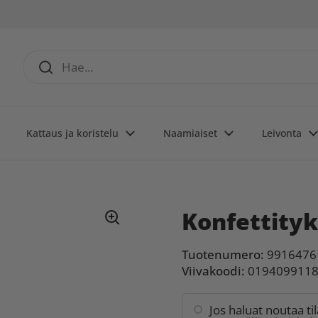
Kattaus ja koristelu
Naamiaiset
Leivonta
Konfettityk
Tuotenumero:
9916476
Viivakoodi:
019409911
Jos haluat noutaa ti