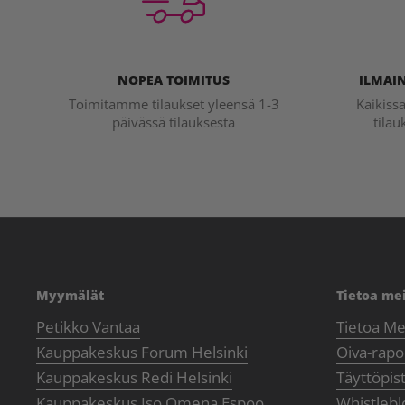
NOPEA TOIMITUS
ILMAIN
Toimitamme tilaukset yleensä 1-3
Kaikiss
päivässä tilauksesta
tilau
Myymälät
Tietoa me
Petikko Vantaa
Tietoa Me
Kauppakeskus Forum Helsinki
Oiva-rapor
Kauppakeskus Redi Helsinki
Täyttöpis
Kauppakeskus Iso Omena Espoo
Whistlebl