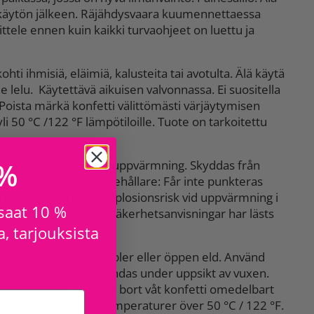
s käytön jälkeen. Räjähdysvaara kuumennettaessa
sittele ennen kuin kaikki turvaohjeet on luettu ja
ti ihmisiä, eläimiä, kalusteita tai avotulta. Älä käytä
le lelu. Käytettävä aikuisen valvonnassa. Ei suositella
e. Poista märkä konfetti välittömästi värjäytymisen
 yli 50 °C /122 °F lämpötiloille. Tuote on tarkoitettu
 %
ck, kan explodera vid uppvärmning. Skyddas från
entilerad plats. Tryckbehållare: Får inte punkteras
n efter användning. Explosionsrisk vid uppvärmning i
 saat 10 %
hanteras förrän alla säkerhetsanvisningar har lästs
, tarjouksista
 människor, djur, möbler eller öppen eld. Använd
ingen leksak. Ska användas under uppsikt av vuxen.
barn under 14 år. Ta bort våt konfetti omedelbart
ing. Utsätt inte för temperaturer över 50 °C / 122 °F.