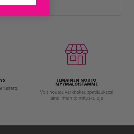
issa myymälöissä
YS
ILMAINEN NOUTO
MYYMÄLÖISTÄMME
erustettu
Voit noutaa verkkokauppatilauksesi
aina ilman toimituskuluja