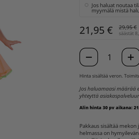
Jos haluat noutaa ti
myymälä mistä halua
21,95 €
29,95 €
säästät 8
Määrä
Hinta sisältää veron.
Toimit
Jos haluamaasi määrää ei
yhteyttä asiakaspalvelu
Alin hinta 30 pv aikana:
21
Pakkaus sisältää mekon 
helmassa on hymyilevän