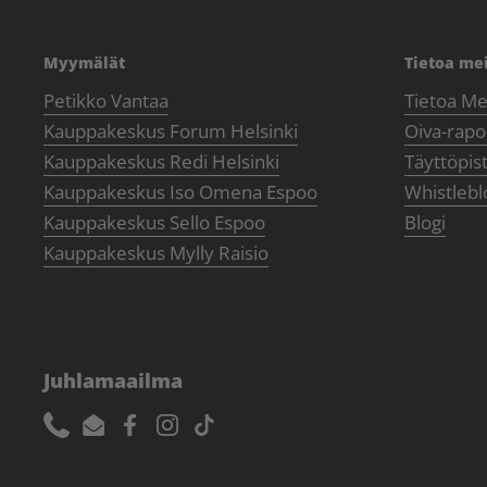
Myymälät
Tietoa me
Petikko Vantaa
Tietoa Me
Kauppakeskus Forum Helsinki
Oiva-rapor
Kauppakeskus Redi Helsinki
Täyttöpis
Kauppakeskus Iso Omena Espoo
Whistlebl
Kauppakeskus Sello Espoo
Blogi
Kauppakeskus Mylly Raisio
Juhlamaailma
Phone
Email
Facebook
Instagram
TikTok