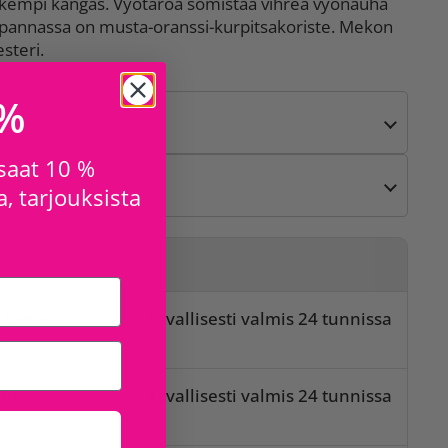
 jäykempi kangas. Vyötäröä somistaa vihreä vyönauha
uspannassa on musta-oranssi-kurpitsakoriste. Mekon
steri.
 %
 saat 10 %
, tarjouksista
sta
o Omena
Tavallisesti valmis 24 tunnissa
t
lo
Tavallisesti valmis 24 tunnissa
t