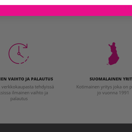
Tarkista saatavuus mu
EN VAIHTO JA PALAUTUS
SUOMALAINEN YRIT
a verkkokaupasta tehdyissä
Kotimainen yritys joka on p
ksissa ilmainen vaihto ja
jo vuonna 1991
palautus