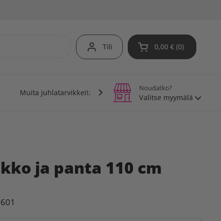
Tili
0,00 €
0
Avaa ostoskori
Noudatko?
Muita juhlatarvikkeita
Teemajuhlat
Vinkit j
Valitse myymälä
kko ja panta 110 cm
0601