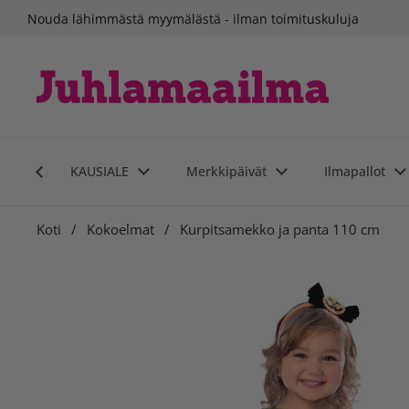
Siirry sisältöön
Nouda lähimmästä myymälästä - ilman toimituskuluja
KAUSIALE
Merkkipäivät
Ilmapallot
Koti
/
Kokoelmat
/
Kurpitsamekko ja panta 110 cm