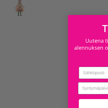
T
Uutena ti
alennuksen os
Email
birthday