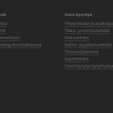
istä
Usein kysyttyä
istä
Yhteystiedot ja asiakasp
tit
Tilaus- ja toimitusehdot
teverkosto
Maksuehdot
owing-ilmoituskanava
Vaihto- ja palautusehdot
Tietosuojaseloste
Käyttöehdot
Usein kysytyt kysymyks