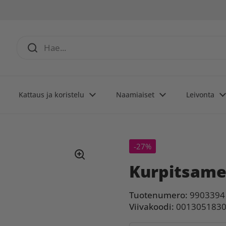
Kattaus ja koristelu
Naamiaiset
Leivonta
-27%
Kurpitsame
Tuotenumero:
9903394
Viivakoodi:
001305183