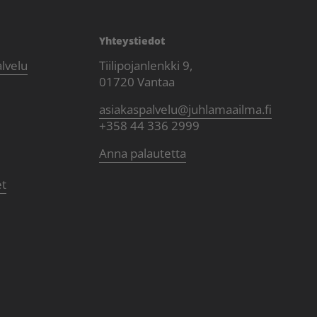
Yhteystiedot
alvelu
Tiilipojanlenkki 9,
01720 Vantaa
asiakaspalvelu@juhlamaailma.fi
+358 44 336 2999
Anna palautetta
et