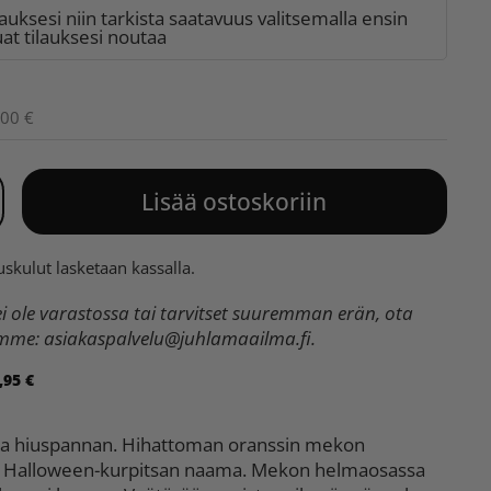
lauksesi niin tarkista saatavuus valitsemalla ensin
t tilauksesi noutaa
,00 €
Lisää ostoskoriin
uskulut
lasketaan kassalla.
 ole varastossa tai tarvitset suuremman erän, ota
umme:
asiakaspalvelu@juhlamaailma.fi
.
,95 €
ja hiuspannan. Hihattoman oranssin mekon
 Halloween-kurpitsan naama. Mekon helmaosassa