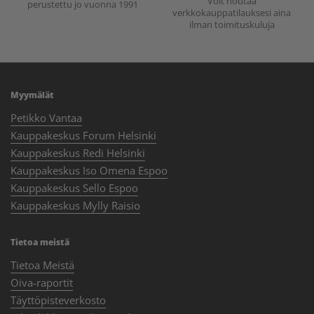
Voit noutaa
perustettu jo vuonna 1991
verkkokauppatilauksesi aina
ilman toimituskuluja
Myymälät
Petikko Vantaa
Kauppakeskus Forum Helsinki
Kauppakeskus Redi Helsinki
Kauppakeskus Iso Omena Espoo
Kauppakeskus Sello Espoo
Kauppakeskus Mylly Raisio
Tietoa meistä
Tietoa Meistä
Oiva-raportit
Täyttöpisteverkosto