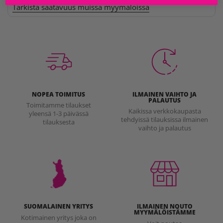
Tarkista saatavuus muissa myymälöissä
NOPEA TOIMITUS
ILMAINEN VAIHTO JA
PALAUTUS
Toimitamme tilaukset
Kaikissa verkkokaupasta
yleensä 1-3 päivässä
tehdyissä tilauksissa ilmainen
tilauksesta
vaihto ja palautus
SUOMALAINEN YRITYS
ILMAINEN NOUTO
MYYMÄLÖISTÄMME
Kotimainen yritys joka on