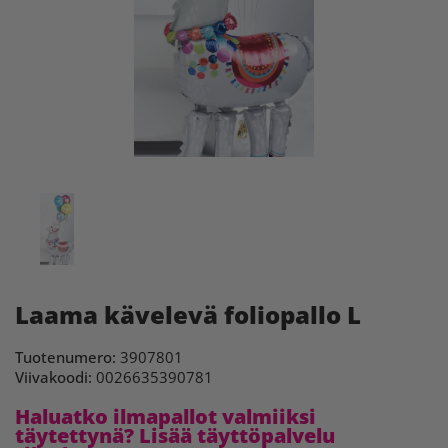
Laama kävelevä foliopallo L
Tuotenumero:
3907801
Viivakoodi:
0026635390781
Haluatko ilmapallot valmiiksi
täytettynä? Lisää täyttöpalvelu