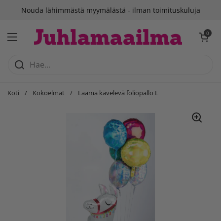
Siirry sisältöön
Nouda lähimmästä myymälästä - ilman toimituskuluja
Avaa ostosko
0
Avaa valikko
Koti
/
Kokoelmat
/
Laama kävelevä foliopallo L