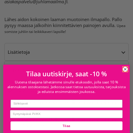
asiakaspalvelu@juhlamaailma.fi
.
Lähes aidon kokoinen laaman muotoinen ilmapallo. Pallo
pysyy maassa jalkoihin kiinnitettävien painojen avulla.
Upea
somiste juhliin tai leikkikaveri lapsille!
Lisätietoja
Varoitukset
Tilaa uutiskirje, saat -10 %
Uutena tilaajana lähetämme sinulle etukoodin, jolla saat 10 %
alennuksen ostoksestasi. Jatkossa saat tietoa uutuuksista, tarjouksista
Saatavilla kohteesta
ja eduista ensimmäisten joukossa.
Juhlamaailma Redi
Tavallisesti valmis 24 tunnissa
Email
Myymälän tiedot
birthday
Juhlamaailma Mylly
Tavallisesti valmis 24 tunnissa
Myymälän tiedot
Tilaa