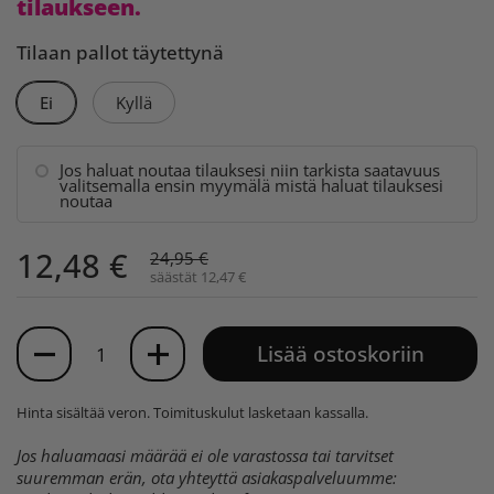
tilaukseen.
Tilaan pallot täytettynä
Ei
Kyllä
Jos haluat noutaa tilauksesi niin tarkista saatavuus
valitsemalla ensin myymälä mistä haluat tilauksesi
noutaa
12,48 €
24,95 €
säästät 12,47 €
Määrä
Lisää ostoskoriin
Hinta sisältää veron.
Toimituskulut
lasketaan kassalla.
Jos haluamaasi määrää ei ole varastossa tai tarvitset
suuremman erän, ota yhteyttä asiakaspalveluumme: