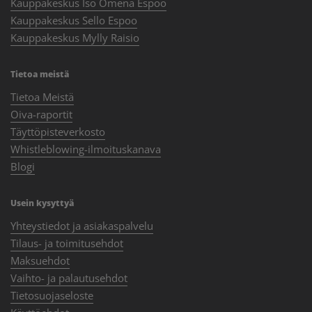
Kauppakeskus Iso Omena Espoo
Kauppakeskus Sello Espoo
Kauppakeskus Mylly Raisio
Tietoa meistä
Tietoa Meistä
Oiva-raportit
Täyttöpisteverkosto
Whistleblowing-ilmoituskanava
Blogi
Usein kysyttyä
Yhteystiedot ja asiakaspalvelu
Tilaus- ja toimitusehdot
Maksuehdot
Vaihto- ja palautusehdot
Tietosuojaseloste