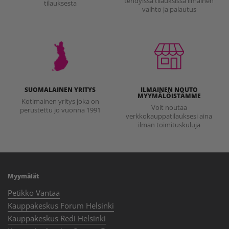
tehdyissä tilauksissa ilmainen
tilauksesta
vaihto ja palautus
SUOMALAINEN YRITYS
ILMAINEN NOUTO
MYYMÄLÖISTÄMME
Kotimainen yritys joka on
Voit noutaa
perustettu jo vuonna 1991
verkkokauppatilauksesi aina
ilman toimituskuluja
Myymälät
Petikko Vantaa
Kauppakeskus Forum Helsinki
Kauppakeskus Redi Helsinki