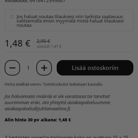
Viivakoodi:
6416472999867
Jos haluat noutaa tilauksesi niin tarkista saatavuus
valitsemalla ensin myymälä mistä haluat tilauksesi
noutaa
1,48 €
2,95 €
säästät 1,47 €
Määrä
Lisää ostoskoriin
Hinta sisältää veron.
Toimituskulut
lasketaan kassalla.
Jos haluamaasi määrää ei ole varastossa tai tarvitset
suuremman erän, ota yhteyttä asiakaspalveluumme:
asiakaspalvelu@juhlamaailma.fi
.
Alin hinta 30 pv aikana:
1,48 €
3-kertaisten paperilautasliinojen koko on avattuna 25 x 25