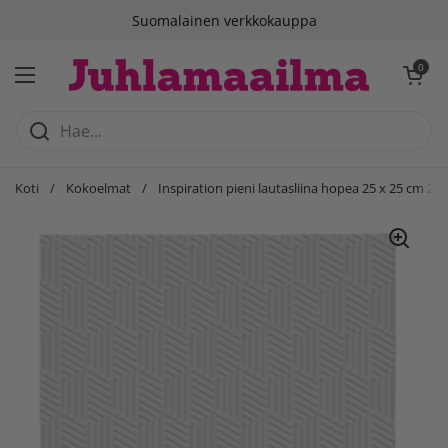
Siirry sisältöön
Suomalainen verkkokauppa
Avaa ostosko
0
Avaa valikko
Koti
/
Kokoelmat
/
Inspiration pieni lautasliina hopea 25 x 25 cm 20 