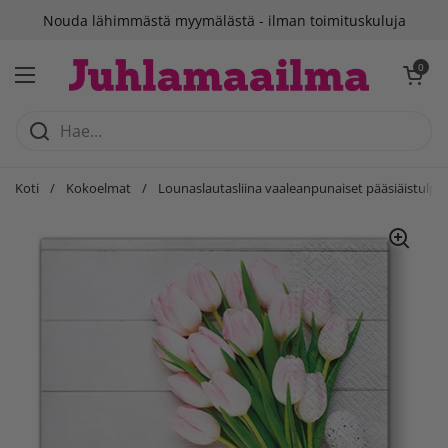
Siirry sisältöön
Nouda lähimmästä myymälästä - ilman toimituskuluja
Avaa ostosko
0
Avaa valikko
Koti
/
Kokoelmat
/
Lounaslautasliina vaaleanpunaiset pääsiäistulppa