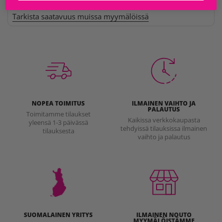
Tarkista saatavuus muissa myymälöissä
NOPEA TOIMITUS
ILMAINEN VAIHTO JA
PALAUTUS
Toimitamme tilaukset
Kaikissa verkkokaupasta
yleensä 1-3 päivässä
tehdyissä tilauksissa ilmainen
tilauksesta
vaihto ja palautus
SUOMALAINEN YRITYS
ILMAINEN NOUTO
MYYMÄLÖISTÄMME