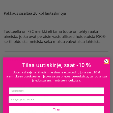
Pakkaus sisältää 20 kpl lautasliinoja
Tuotteella on FSC merkki eli tämä tuote on tehty raaka-
aineista, jotka ovat peräisin vastuullisesti hoidetuista FSC®-
sertifioiduista metsistä sekä muista valvotuista lähteistä.
Lisätietoja
Tilaa uutiskirje, saat -10 %
Uutena tilaajana lähetämme sinulle etukoodin, jolla saat 10 %
alennuksen ostoksestasi. Jatkossa saat tietoa uutuuksista, tarjouksista
Saatavilla kohteesta
ja eduista ensimmäisten joukossa.
Juhlamaailma Iso
Tavallisesti valmis 24 tunnissa
Email
Omena
Myymälän tiedot
birthday
Juhlamaailma Sello
Tavallisesti valmis 24 tunnissa
Tilaa
Myymälän tiedot