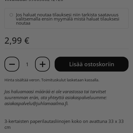
Jos haluat noutaa tilauksesi niin tarkista saatavuus
valitsemalla ensin myymälä mistä haluat tilauksesi
noutaa
2,99 €
Määrä
Lisää ostoskoriin
Hinta sisältää veron.
Toimituskulut
lasketaan kassalla.
Jos haluamaasi määrää ei ole varastossa tai tarvitset
suuremman erän, ota yhteyttä asiakaspalveluumme:
asiakaspalvelu@juhlamaailma.fi
.
3-kertaisten paperilautasliinojen koko on avattuna 33 x 33
cm