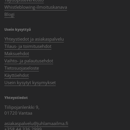
Whistleblowing-ilmoituskanava
Blogi
Usein kysyttyä
Yhteystiedot ja asiakaspalvelu
Tilaus- ja toimitusehdot
Maksuehdot
Vaihto- ja palautusehdot
Tietosuojaseloste
Käyttöehdot
Usein kysytyt kysymykset
Yhteystiedot
Tiilipojanlenkki 9,
01720 Vantaa
asiakaspalvelu@juhlamaailma.fi
+358 44 336 2999