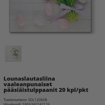
Lounaslautasliina
vaaleanpunaiset
pääsiäistulppaanit 20 kpl/pkt
Tuotenumero:
SDL120608
Viivakoodi:
5906360242126