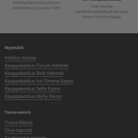
Kotimainen yritys joka on
Voit noutaa
perustettu jo vuonna 1991
verkkokauppatilauksesi aina
ilman toimituskuluja
Myymälät
Petikko Vantaa
Kauppakeskus Forum Helsinki
Kauppakeskus Redi Helsinki
Kauppakeskus Iso Omena Espoo
Kauppakeskus Sello Espoo
Kauppakeskus Mylly Raisio
Tietoa meistä
Tietoa Meistä
Oiva-raportit
Täyttöpisteverkosto