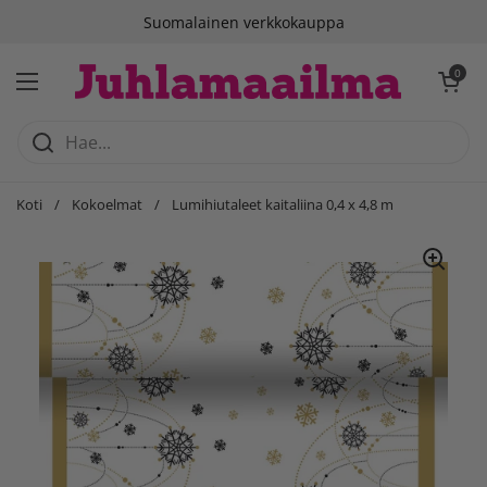
Siirry sisältöön
Suomalainen verkkokauppa
Avaa ostosko
0
Avaa valikko
Koti
/
Kokoelmat
/
Lumihiutaleet kaitaliina 0,4 x 4,8 m