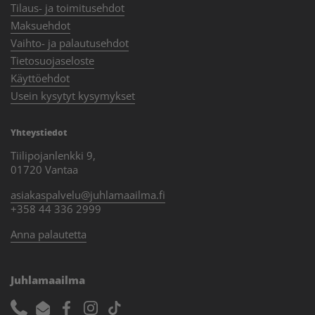
Tilaus- ja toimitusehdot
Maksuehdot
Vaihto- ja palautusehdot
Tietosuojaseloste
Käyttöehdot
Usein kysytyt kysymykset
Yhteystiedot
Tiilipojanlenkki 9,
01720 Vantaa
asiakaspalvelu@juhlamaailma.fi
+358 44 336 2999
Anna palautetta
Juhlamaailma
Phone
Email
Facebook
Instagram
TikTok