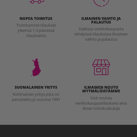
NOPEA TOIMITUS
ILMAINEN VAIHTO JA
PALAUTUS
Toimitamme tilaukset
Kaikissa verkkokaupasta
yleensä 1-3 päivässä
tehdyissä tilauksissa ilmainen
tilauksesta
vaihto ja palautus
SUOMALAINEN YRITYS
ILMAINEN NOUTO
MYYMÄLÖISTÄMME
Kotimainen yritys joka on
Voit noutaa
perustettu jo vuonna 1991
verkkokauppatilauksesi aina
ilman toimituskuluja