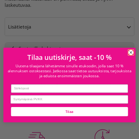
laskeutuvaa.
Lisätietoja
Saatavilla kohteesta
Tilaa uutiskirje, saat -10 %
Juhlamaailma Iso
Tavallisesti valmis 24 tunnissa
Uutena tilaajana lähetämme sinulle etukoodin, jolla saat 10 %
Omena
alennuksen ostoksestasi. Jatkossa saat tietoa uutuuksista, tarjouksista
Myymälän tiedot
ja eduista ensimmäisten joukossa.
Juhlamaailma Sello
Tavallisesti valmis 24 tunnissa
Email
Myymälän tiedot
birthday
Tarkista saatavuus muissa myymälöissä
Tilaa