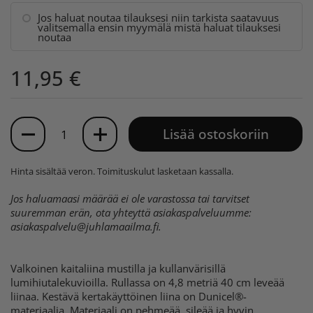
Jos haluat noutaa tilauksesi niin tarkista saatavuus
valitsemalla ensin myymälä mistä haluat tilauksesi
noutaa
11,95 €
Määrä
Lisää ostoskoriin
Hinta sisältää veron.
Toimituskulut
lasketaan kassalla.
Jos haluamaasi määrää ei ole varastossa tai tarvitset
suuremman erän, ota yhteyttä asiakaspalveluumme:
asiakaspalvelu@juhlamaailma.fi
.
Valkoinen kaitaliina mustilla ja kullanvärisillä
lumihiutalekuvioilla. Rullassa on 4,8 metriä 40 cm leveää
liinaa. Kestävä kertakäyttöinen liina on Dunicel®-
materiaalia. Materiaali on pehmeää, sileää ja hyvin