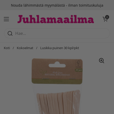
Siirry sisältöön
Nouda lähimmästä myymälästä - ilman toimituskuluja
Avaa ostosko
0
Avaa valikko
Koti
/
Kokoelmat
/
Lusikka puinen 30 kpl/pkt