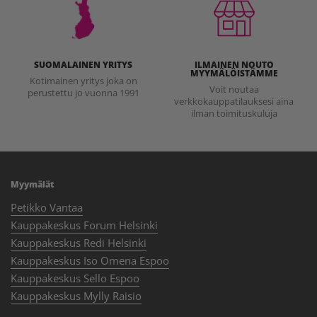
SUOMALAINEN YRITYS
ILMAINEN NOUTO
MYYMÄLÖISTÄMME
Kotimainen yritys joka on
Voit noutaa
perustettu jo vuonna 1991
verkkokauppatilauksesi aina
ilman toimituskuluja
Myymälät
Petikko Vantaa
Kauppakeskus Forum Helsinki
Kauppakeskus Redi Helsinki
Kauppakeskus Iso Omena Espoo
Kauppakeskus Sello Espoo
Kauppakeskus Mylly Raisio