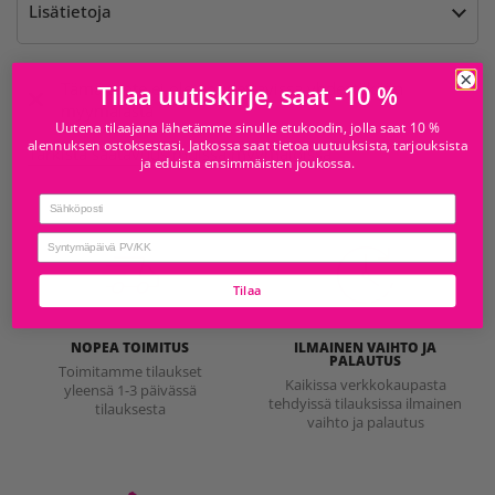
Lisätietoja
Tämä tuote ei ole noudettavissa yhdestäkään
Tilaa uutiskirje, saat -10 %
myymälästä
Uutena tilaajana lähetämme sinulle etukoodin, jolla saat 10 %
alennuksen ostoksestasi. Jatkossa saat tietoa uutuuksista, tarjouksista
Tarkista saatavuus muissa myymälöissä
ja eduista ensimmäisten joukossa.
Email
birthday
Tilaa
NOPEA TOIMITUS
ILMAINEN VAIHTO JA
PALAUTUS
Toimitamme tilaukset
Kaikissa verkkokaupasta
yleensä 1-3 päivässä
tehdyissä tilauksissa ilmainen
tilauksesta
vaihto ja palautus