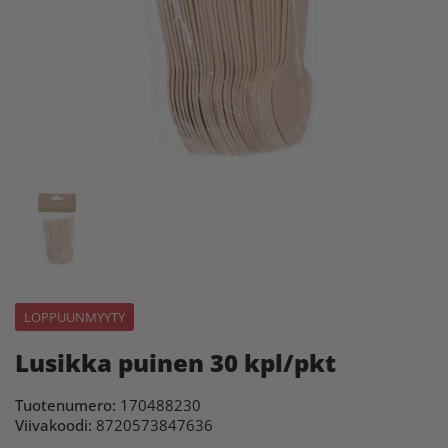
LOPPUUNMYYTY
Lusikka puinen 30 kpl/pkt
Tuotenumero:
170488230
Viivakoodi:
8720573847636