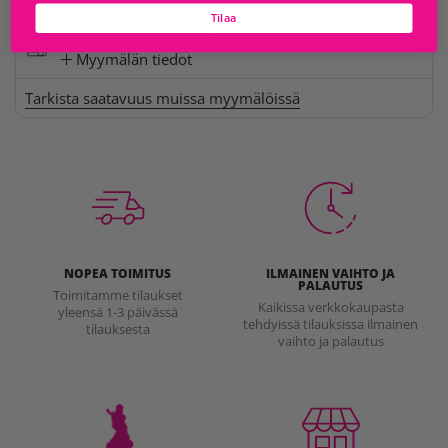
Myymälän tiedot
Tilaa
Juhlamaailma Sello
Tavallisesti valmis 24 tunnissa
Myymälän tiedot
Tarkista saatavuus muissa myymälöissä
NOPEA TOIMITUS
ILMAINEN VAIHTO JA
PALAUTUS
Toimitamme tilaukset
Kaikissa verkkokaupasta
yleensä 1-3 päivässä
tehdyissä tilauksissa ilmainen
tilauksesta
vaihto ja palautus