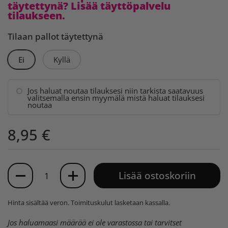
täytettynä? Lisää täyttöpalvelu
tilaukseen.
Tilaan pallot täytettynä
Ei
Kyllä
Jos haluat noutaa tilauksesi niin tarkista saatavuus
valitsemalla ensin myymälä mistä haluat tilauksesi
noutaa
8,95 €
Määrä
Lisää ostoskoriin
Hinta sisältää veron.
Toimituskulut
lasketaan kassalla.
Jos haluamaasi määrää ei ole varastossa tai tarvitset