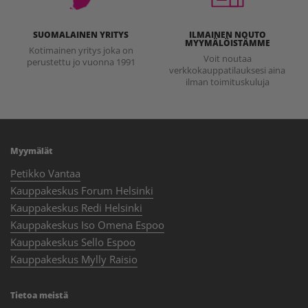
SUOMALAINEN YRITYS
ILMAINEN NOUTO
MYYMÄLÖISTÄMME
Kotimainen yritys joka on
Voit noutaa
perustettu jo vuonna 1991
verkkokauppatilauksesi aina
ilman toimituskuluja
Myymälät
Petikko Vantaa
Kauppakeskus Forum Helsinki
Kauppakeskus Redi Helsinki
Kauppakeskus Iso Omena Espoo
Kauppakeskus Sello Espoo
Kauppakeskus Mylly Raisio
Tietoa meistä