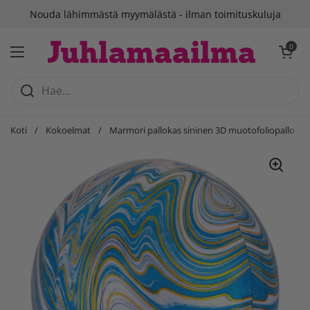
Siirry sisältöön
Nouda lähimmästä myymälästä - ilman toimituskuluja
Avaa ostosko
0
Avaa valikko
Koti
/
Kokoelmat
/
Marmori pallokas sininen 3D muotofoliopallo