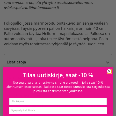
suuremman erän, ota yhteyttä asiakaspalveluumme:
asiakaspalvelu@juhlamaailma.fi
.
Foliopallo, jossa marmoroitu pintakuvio sinisen ja vaalean
sävyissä. Täysin pyöreän pallon halkaisija on noin 40 cm.
Pallo voidaan täyttää Helium-ilmapallokaasulla. Pallossa on
automaattiventtiili, joka tekee täyttämisestä helppoa. Pallo
voidaan myös tarvittaessa tyhjentää ja täyttää uudelleen.
Lisätietoja
Tilaa uutiskirje, saat -10 %
Varoitukset
Uutena tilaajana lähetämme sinulle etukoodin, jolla saat 10 %
alennuksen ostoksestasi. Jatkossa saat tietoa uutuuksista, tarjouksista
ja eduista ensimmäisten joukossa.
Saatavilla kohteesta
Email
Juhlamaailma Iso
Tavallisesti valmis 24 tunnissa
birthday
Omena