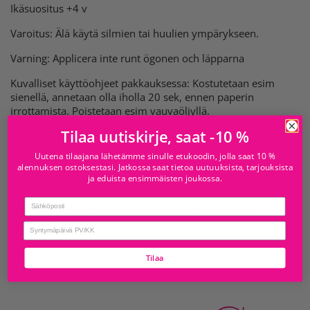
Ikäsuositus +4 v
Varoitus: Älä käytä silmien tai huulien ympärykseen.
Varning: Applicera inte runt ögonen och läpparna
Kuvalliset käyttöohjeet pakkauksessa: Kostutetaan esim
sienellä, annetaan olla iholla 20 sek, ennen paperin
irrottamista. Poistetaan esim vauvaöljyllä.
Tilaa uutiskirje, saat -10 %
Uutena tilaajana lähetämme sinulle etukoodin, jolla saat 10 %
Lisätietoja
alennuksen ostoksestasi. Jatkossa saat tietoa uutuuksista, tarjouksista
ja eduista ensimmäisten joukossa.
Email
Tämä tuote ei ole noudettavissa yhdestäkään
myymälästä
birthday
Tarkista saatavuus muissa myymälöissä
Tilaa