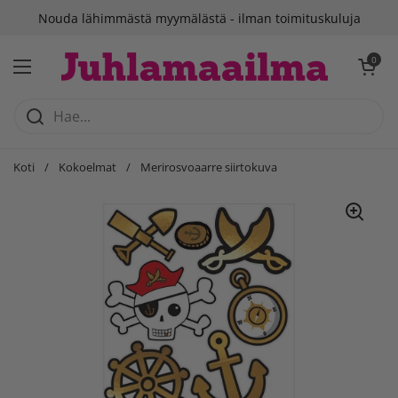
Siirry sisältöön
Nouda lähimmästä myymälästä - ilman toimituskuluja
Avaa ostosko
0
Avaa valikko
Koti
/
Kokoelmat
/
Merirosvoaarre siirtokuva