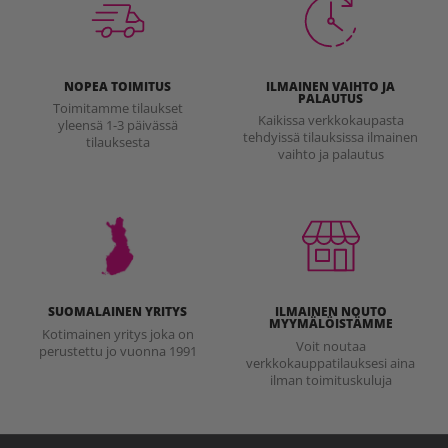
NOPEA TOIMITUS
ILMAINEN VAIHTO JA
PALAUTUS
Toimitamme tilaukset
Kaikissa verkkokaupasta
yleensä 1-3 päivässä
tehdyissä tilauksissa ilmainen
tilauksesta
vaihto ja palautus
SUOMALAINEN YRITYS
ILMAINEN NOUTO
MYYMÄLÖISTÄMME
Kotimainen yritys joka on
Voit noutaa
perustettu jo vuonna 1991
verkkokauppatilauksesi aina
ilman toimituskuluja