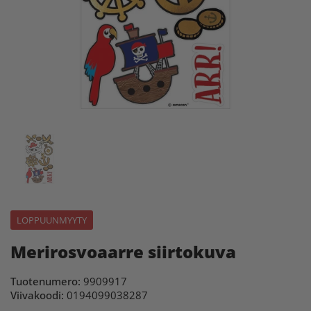
LOPPUUNMYYTY
Merirosvoaarre siirtokuva
Tuotenumero:
9909917
Viivakoodi:
0194099038287