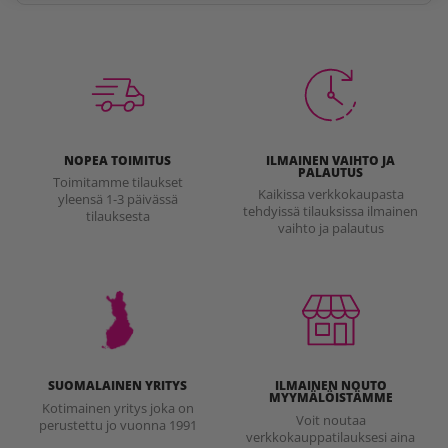
NOPEA TOIMITUS
ILMAINEN VAIHTO JA
PALAUTUS
Toimitamme tilaukset
Kaikissa verkkokaupasta
yleensä 1-3 päivässä
tehdyissä tilauksissa ilmainen
tilauksesta
vaihto ja palautus
SUOMALAINEN YRITYS
ILMAINEN NOUTO
MYYMÄLÖISTÄMME
Kotimainen yritys joka on
Voit noutaa
perustettu jo vuonna 1991
verkkokauppatilauksesi aina