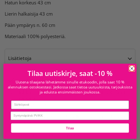
Hatun korkeus 43 cm
Lierin halkaisija 43 cm
Pään ympärys n. 60 cm
Materiaali 100% polyesteriä.
Lisätietoja
Tilaa uutiskirje, saat -10 %
Saatavilla kohteesta
Uutena tilaajana lähetämme sinulle etukoodin, jolla saat 10 %
alennuksen ostoksestasi. Jatkossa saat tietoa uutuuksista, tarjouksista
Juhlamaailma Iso
Tavallisesti valmis 24 tunnissa
ja eduista ensimmäisten joukossa.
Omena
Email
Myymälän tiedot
birthday
Juhlamaailma Sello
Tavallisesti valmis 24 tunnissa
Myymälän tiedot
Tilaa
Tarkista saatavuus muissa myymälöissä