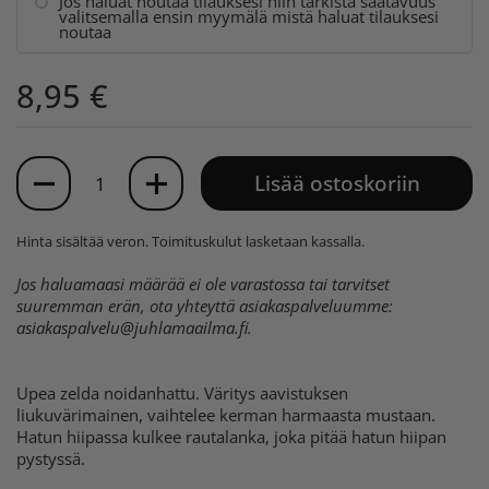
Jos haluat noutaa tilauksesi niin tarkista saatavuus
valitsemalla ensin myymälä mistä haluat tilauksesi
noutaa
8,95 €
Määrä
Lisää ostoskoriin
Hinta sisältää veron.
Toimituskulut
lasketaan kassalla.
Jos haluamaasi määrää ei ole varastossa tai tarvitset
suuremman erän, ota yhteyttä asiakaspalveluumme:
asiakaspalvelu@juhlamaailma.fi
.
Upea zelda noidanhattu. Väritys aavistuksen
liukuvärimainen, vaihtelee kerman harmaasta mustaan.
Hatun hiipassa kulkee rautalanka, joka pitää hatun hiipan
pystyssä.