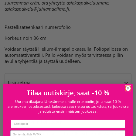
suuremman erän, ota yhteyttä asiakaspalveluumme:
asiakaspalvelu@juhlamaailma.fi
.
Pastellisateenkaari numerofolio
Korkeus noin 86 cm
Voidaan täyttää Helium-ilmapallokaasulla, Foliopallossa on
automaattiventtiili. Pallo voidaan myös tarvittaessa pillin
avulla tyhjentää ja täyttää uudelleen.
Lisätietoja
Tilaa uutiskirje, saat -10 %
Varoitukset
Uutena tilaajana lähetämme sinulle etukoodin, jolla saat 10 %
alennuksen ostoksestasi. Jatkossa saat tietoa uutuuksista, tarjouksista
ja eduista ensimmäisten joukossa.
Saatavilla kohteesta
Email
birthday
Juhlamaailma Iso
Tavallisesti valmis 24 tunnissa