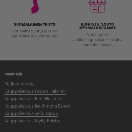
SUOMALAINEN YRITYS
ILMAINEN NOUTO
MYYMÄLÖISTÄMME
Kotimainen yritys joka on
Voit noutaa
perustettu jo vuonna 1991
verkkokauppatilauksesi aina
ilman toimituskuluja
Myymälät
Petikko Vantaa
Kauppakeskus Forum Helsinki
Kauppakeskus Redi Helsinki
Kauppakeskus Iso Omena Espoo
Kauppakeskus Sello Espoo
Kauppakeskus Mylly Raisio