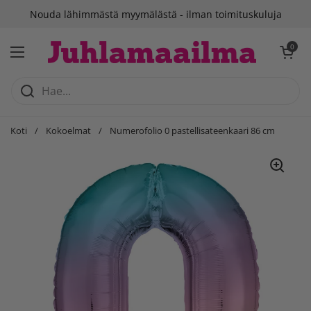
Siirry sisältöön
Nouda lähimmästä myymälästä - ilman toimituskuluja
Avaa ostosko
0
Avaa valikko
Koti
/
Kokoelmat
/
Numerofolio 0 pastellisateenkaari 86 cm