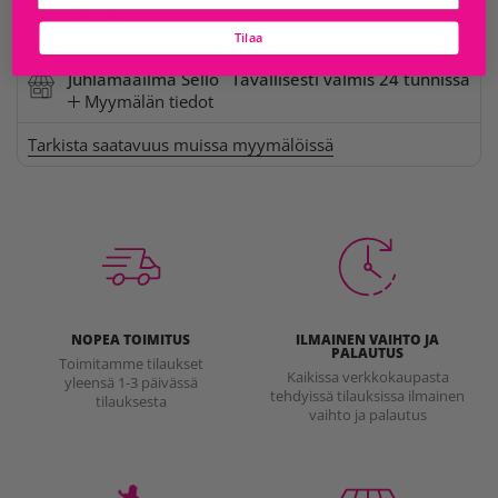
Omena
Myymälän tiedot
Tilaa
Juhlamaailma Sello
Tavallisesti valmis 24 tunnissa
Myymälän tiedot
Tarkista saatavuus muissa myymälöissä
NOPEA TOIMITUS
ILMAINEN VAIHTO JA
PALAUTUS
Toimitamme tilaukset
Kaikissa verkkokaupasta
yleensä 1-3 päivässä
tehdyissä tilauksissa ilmainen
tilauksesta
vaihto ja palautus