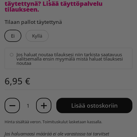
täytettynä? Lisää täyttöpalvelu
tilaukseen.
Tilaan pallot täytettynä
Ei
Kyllä
Jos haluat noutaa tilauksesi niin tarkista saatavuus
valitsemalla ensin myymälä mistä haluat tilauksesi
noutaa
6,95 €
Määrä
Lisää ostoskoriin
Hinta sisältää veron.
Toimituskulut
lasketaan kassalla.
Jos haluamaasi määrää ei ole varastossa tai tarvitset