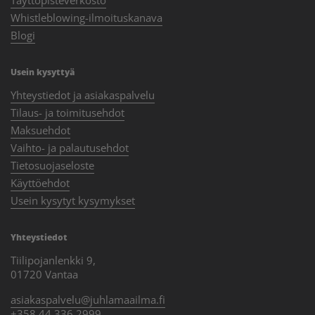
Whistleblowing-ilmoituskanava
Blogi
Usein kysyttyä
Yhteystiedot ja asiakaspalvelu
Tilaus- ja toimitusehdot
Maksuehdot
Vaihto- ja palautusehdot
Tietosuojaseloste
Käyttöehdot
Usein kysytyt kysymykset
Yhteystiedot
Tiilipojanlenkki 9,
01720 Vantaa
asiakaspalvelu@juhlamaailma.fi
+358 44 336 2999