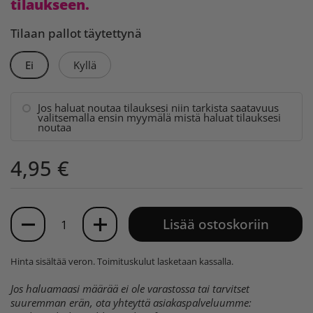
tilaukseen.
Tilaan pallot täytettynä
Ei
Kyllä
Jos haluat noutaa tilauksesi niin tarkista saatavuus
valitsemalla ensin myymälä mistä haluat tilauksesi
noutaa
4,95 €
Määrä
Lisää ostoskoriin
Hinta sisältää veron.
Toimituskulut
lasketaan kassalla.
Jos haluamaasi määrää ei ole varastossa tai tarvitset
suuremman erän, ota yhteyttä asiakaspalveluumme: