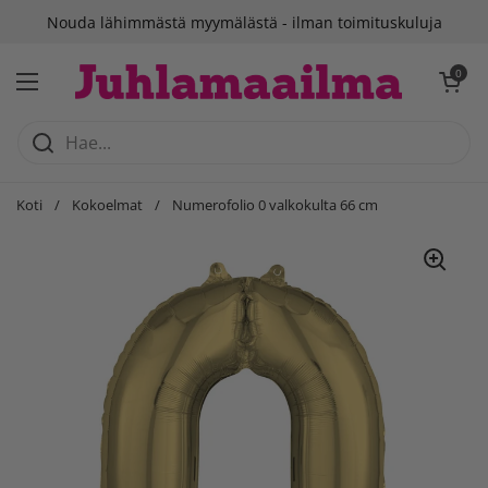
Siirry sisältöön
Nouda lähimmästä myymälästä - ilman toimituskuluja
Avaa ostosko
0
Avaa valikko
Koti
/
Kokoelmat
/
Numerofolio 0 valkokulta 66 cm