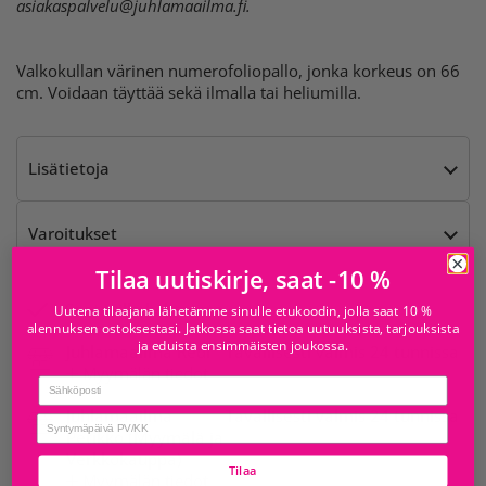
asiakaspalvelu@juhlamaailma.fi
.
Valkokullan värinen numerofoliopallo, jonka korkeus on 66
cm. Voidaan täyttää sekä ilmalla tai heliumilla.
Lisätietoja
Varoitukset
Tilaa uutiskirje, saat -10 %
Saatavilla kohteesta
Uutena tilaajana lähetämme sinulle etukoodin, jolla saat 10 %
alennuksen ostoksestasi. Jatkossa saat tietoa uutuuksista, tarjouksista
ja eduista ensimmäisten joukossa.
Juhlamaailma Redi
Tavallisesti valmis 24 tunnissa
Myymälän tiedot
Email
Juhlamaailma
Tavallisesti valmis 24 tunnissa
birthday
Petikko (Myymälä ja
Verkkokauppa)
Tilaa
Myymälän tiedot