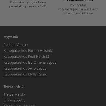
Kotimainen yritys joka on
Voit noutaa
perustettu jo vuonna 1991
verkkokauppatilauksesi aina
ilman toimituskuluja
Myymälät
Petikko Vantaa
Kauppakeskus Forum Helsinki
Kauppakeskus Redi Helsinki
Kauppakeskus Iso Omena Espoo
Kauppakeskus Sello Espoo
Kauppakeskus Mylly Raisio
Tietoa meistä
Tietoa Meistä
Oiva-raportit
Täyttöpisteverkosto