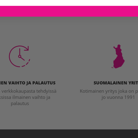
Tarkista saatavuus mu
EN VAIHTO JA PALAUTUS
SUOMALAINEN YRIT
a verkkokaupasta tehdyissä
Kotimainen yritys joka on p
ksissa ilmainen vaihto ja
jo vuonna 1991
palautus