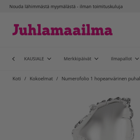
Siirry sisältöön
Nouda lähimmästä myymälästä - ilman toimituskuluja
KAUSIALE
Merkkipäivät
Ilmapallot
Koti
/
Kokoelmat
/
Numerofolio 1 hopeanvärinen puhal