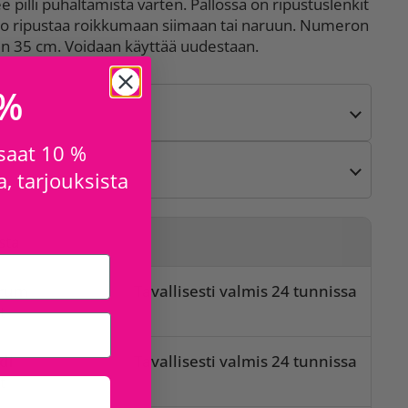
pilli puhaltamista varten. Pallossa on ripustuslenkit
lppo ripustaa roikkumaan siimaan tai naruun. Numeron
in 35 cm. Voidaan käyttää uudestaan.
 %
 saat 10 %
, tarjouksista
sta
orum
Tavallisesti valmis 24 tunnissa
t
di
Tavallisesti valmis 24 tunnissa
t