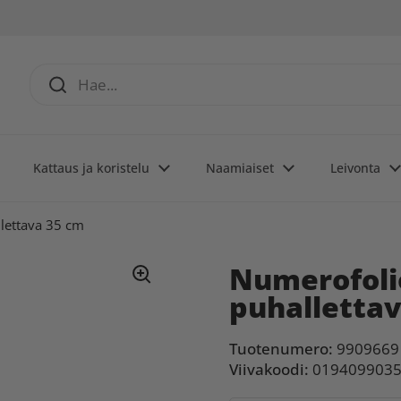
Kattaus ja koristelu
Naamiaiset
Leivonta
lettava 35 cm
Numerofoli
puhalletta
Tuotenumero:
9909669
Viivakoodi:
019409903