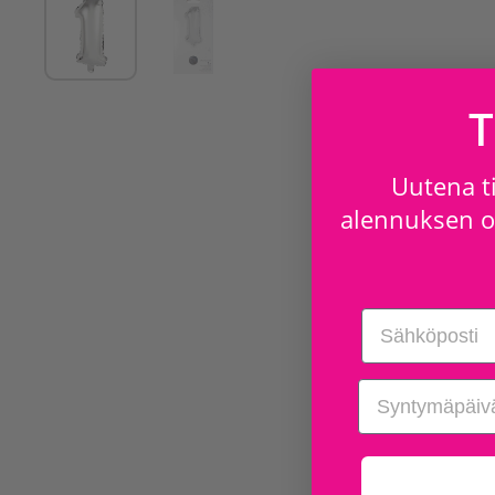
T
Uutena ti
alennuksen os
Email
birthday