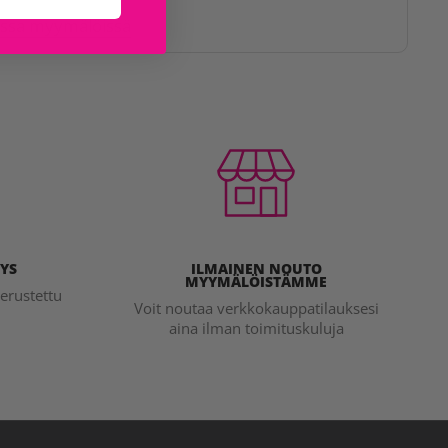
issa myymälöissä
YS
ILMAINEN NOUTO
MYYMÄLÖISTÄMME
erustettu
Voit noutaa verkkokauppatilauksesi
aina ilman toimituskuluja