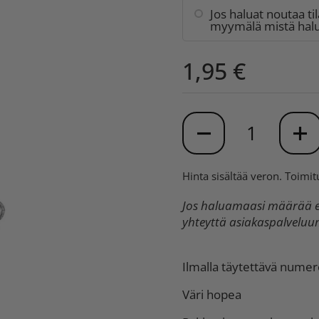
Jos haluat noutaa ti
myymälä mistä halua
1,95 €
Määrä
Hinta sisältää veron.
Toimit
Jos haluamaasi määrää ei
yhteyttä asiakaspalvelu
Ilmalla täytettävä numer
Väri hopea