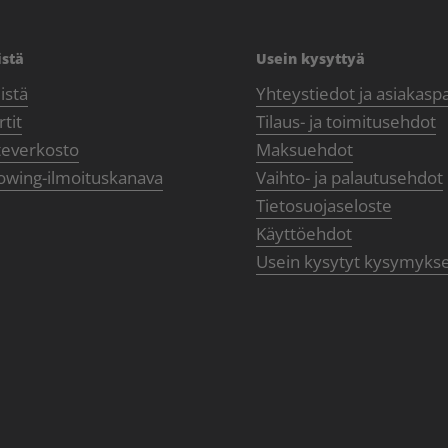
istä
Usein kysyttyä
istä
Yhteystiedot ja asiakasp
tit
Tilaus- ja toimitusehdot
teverkosto
Maksuehdot
owing-ilmoituskanava
Vaihto- ja palautusehdot
Tietosuojaseloste
Käyttöehdot
Usein kysytyt kysymyks