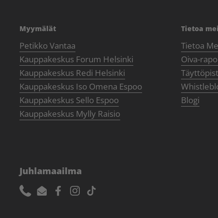
Myymälät
Tietoa me
Petikko Vantaa
Tietoa Me
Kauppakeskus Forum Helsinki
Oiva-rapor
Kauppakeskus Redi Helsinki
Täyttöpis
Kauppakeskus Iso Omena Espoo
Whistlebl
Kauppakeskus Sello Espoo
Blogi
Kauppakeskus Mylly Raisio
Juhlamaailma
Phone
Email
Facebook
Instagram
TikTok