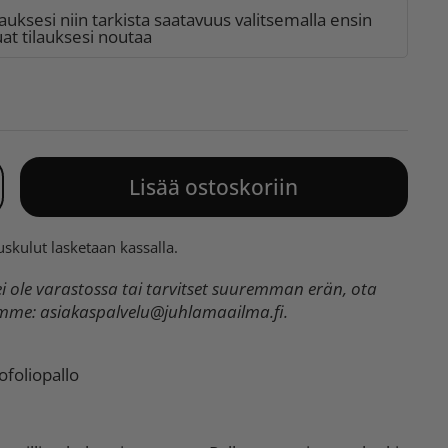
lauksesi niin tarkista saatavuus valitsemalla ensin
t tilauksesi noutaa
Lisää ostoskoriin
uskulut
lasketaan kassalla.
 ole varastossa tai tarvitset suuremman erän, ota
umme:
asiakaspalvelu@juhlamaailma.fi
.
ofoliopallo