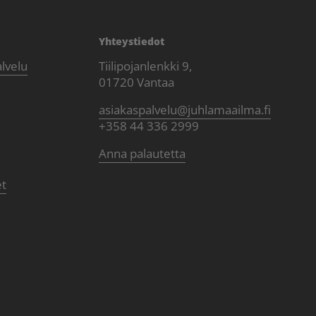
Yhteystiedot
alvelu
Tiilipojanlenkki 9,
01720 Vantaa
asiakaspalvelu@juhlamaailma.fi
+358 44 336 2999
Anna palautetta
et