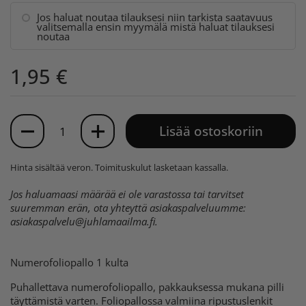
Jos haluat noutaa tilauksesi niin tarkista saatavuus
valitsemalla ensin myymälä mistä haluat tilauksesi
noutaa
1,95 €
Määrä
Lisää ostoskoriin
Hinta sisältää veron.
Toimituskulut
lasketaan kassalla.
Jos haluamaasi määrää ei ole varastossa tai tarvitset
suuremman erän, ota yhteyttä asiakaspalveluumme:
asiakaspalvelu@juhlamaailma.fi
.
Numerofoliopallo 1 kulta
Puhallettava numerofoliopallo, pakkauksessa mukana pilli
täyttämistä varten. Foliopallossa valmiina ripustuslenkit