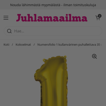
Siirry sisältöön
Nouda lähimmästä myymälästä - ilman toimituskuluja
Avaa ostosko
0
Avaa valikko
Koti
/
Kokoelmat
/
Numerofolio 1 kullanvärinen puhallettava 35 cm