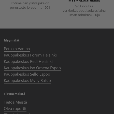
MYYMÄLÖISTÄMME
Kotimainen yritys joka on
Voit noutaa
perustettu jo vuonna 1991
verkkokauppatilauksesi aina
ilman toimituskuluja
Myymälät
Petikko Vantaa
Kauppakeskus Forum Helsinki
Kauppakeskus Redi Helsinki
Kauppakeskus Iso Omena Espoo
Kauppakeskus Sello Espoo
Kauppakeskus Mylly Raisio
Tietoa meistä
Tietoa Meistä
Oiva-raportit