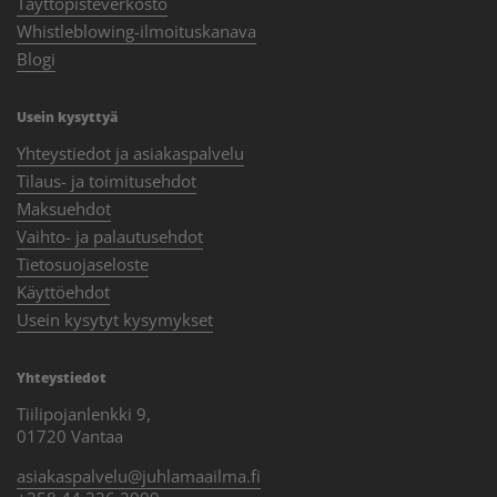
Täyttöpisteverkosto
Whistleblowing-ilmoituskanava
Blogi
Usein kysyttyä
Yhteystiedot ja asiakaspalvelu
Tilaus- ja toimitusehdot
Maksuehdot
Vaihto- ja palautusehdot
Tietosuojaseloste
Käyttöehdot
Usein kysytyt kysymykset
Yhteystiedot
Tiilipojanlenkki 9,
01720 Vantaa
asiakaspalvelu@juhlamaailma.fi