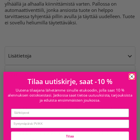
ylhäällä ja alhaalla kiinnittämistä varten. Pallossa on
automaattiventtiili, jonka ansiosta tuote on helppo
tarvittaessa tyhjentää pillin avulla ja täyttää uudelleen. Tuote
ei sovellu heliumilla täytettäväksi.
Lisätietoja
Varoitukset
Tilaa uutiskirje, saat -10 %
Uutena tilaajana lähetämme sinulle etukoodin, jolla saat 10 %
alennuksen ostoksestasi. Jatkossa saat tietoa uutuuksista, tarjouksista
Saatavilla kohteesta
ja eduista ensimmäisten joukossa.
Juhlamaailma
Tavallisesti valmis 24 tunnissa
Email
Forum
Myymälän tiedot
birthday
Juhlamaailma Redi
Tavallisesti valmis 24 tunnissa
Tilaa
Myymälän tiedot