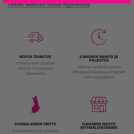
Tarkista saatavuus muissa myymälöissä
NOPEA TOIMITUS
ILMAINEN VAIHTO JA
PALAUTUS
Toimitamme tilaukset
Kaikissa verkkokaupasta
yleensä 1-3 päivässä
tehdyissä tilauksissa ilmainen
tilauksesta
vaihto ja palautus
SUOMALAINEN YRITYS
ILMAINEN NOUTO
MYYMÄLÖISTÄMME
Kotimainen yritys joka on