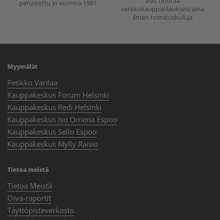
Voit noutaa
perustettu jo vuonna 1991
verkkokauppatilauksesi aina
ilman toimituskuluja
Myymälät
Petikko Vantaa
Kauppakeskus Forum Helsinki
Kauppakeskus Redi Helsinki
Kauppakeskus Iso Omena Espoo
Kauppakeskus Sello Espoo
Kauppakeskus Mylly Raisio
Tietoa meistä
Tietoa Meistä
Oiva-raportit
Täyttöpisteverkosto