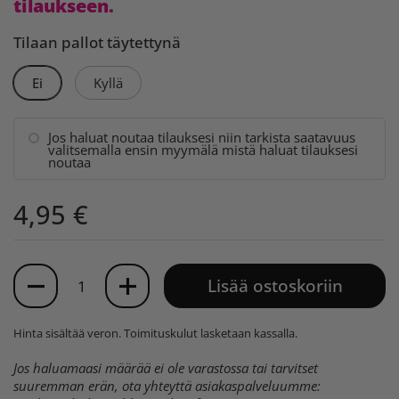
tilaukseen.
Tilaan pallot täytettynä
Ei
Kyllä
Jos haluat noutaa tilauksesi niin tarkista saatavuus
valitsemalla ensin myymälä mistä haluat tilauksesi
noutaa
4,95 €
Määrä
Lisää ostoskoriin
Hinta sisältää veron.
Toimituskulut
lasketaan kassalla.
Jos haluamaasi määrää ei ole varastossa tai tarvitset
suuremman erän, ota yhteyttä asiakaspalveluumme: