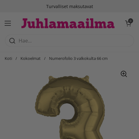
Siirry sisältöön
Turvalliset maksutavat
Avaa ostosko
0
Avaa valikko
Koti
/
Kokoelmat
/
Numerofolio 3 valkokulta 66 cm