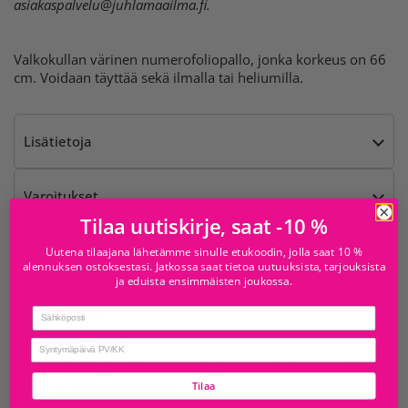
asiakaspalvelu@juhlamaailma.fi
.
Valkokullan värinen numerofoliopallo, jonka korkeus on 66
cm. Voidaan täyttää sekä ilmalla tai heliumilla.
Lisätietoja
Varoitukset
Tilaa uutiskirje, saat -10 %
Uutena tilaajana lähetämme sinulle etukoodin, jolla saat 10 %
Saatavilla kohteesta
alennuksen ostoksestasi. Jatkossa saat tietoa uutuuksista, tarjouksista
ja eduista ensimmäisten joukossa.
Juhlamaailma Iso
Tavallisesti valmis 24 tunnissa
Omena
Email
Myymälän tiedot
birthday
Juhlamaailma Sello
Tavallisesti valmis 24 tunnissa
Myymälän tiedot
Tilaa