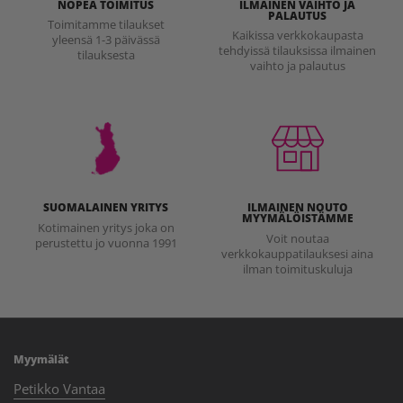
NOPEA TOIMITUS
ILMAINEN VAIHTO JA
PALAUTUS
Toimitamme tilaukset
Kaikissa verkkokaupasta
yleensä 1-3 päivässä
tehdyissä tilauksissa ilmainen
tilauksesta
vaihto ja palautus
SUOMALAINEN YRITYS
ILMAINEN NOUTO
MYYMÄLÖISTÄMME
Kotimainen yritys joka on
Voit noutaa
perustettu jo vuonna 1991
verkkokauppatilauksesi aina
ilman toimituskuluja
Myymälät
Petikko Vantaa