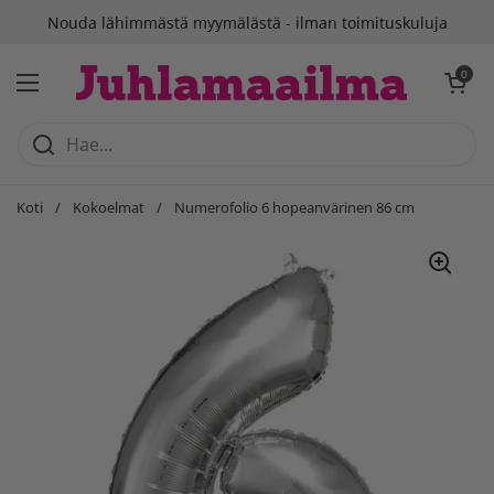
Siirry sisältöön
Nouda lähimmästä myymälästä - ilman toimituskuluja
Avaa ostosko
0
Avaa valikko
Koti
/
Kokoelmat
/
Numerofolio 6 hopeanvärinen 86 cm