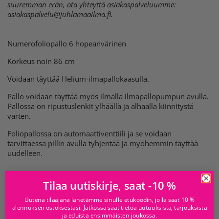
suuremman erän, ota yhteyttä asiakaspalveluumme:
asiakaspalvelu@juhlamaailma.fi
.
Numerofoliopallo 6 hopeanvärinen
Korkeus noin 86 cm
Voidaan täyttää Helium-ilmapallokaasulla.
Pallo voidaan täyttää myös ilmalla ilmapallopumpun avulla.
Pallossa on ripustuslenkit ylhäällä ja alhaalla kiinnitystä
varten.
Foliopallossa on automaattiventtiili ja se voidaan
tarvittaessa pillin avulla tyhjentää ja myöhemmin täyttää
uudelleen.
Tilaa uutiskirje, saat -10 %
Uutena tilaajana lähetämme sinulle etukoodin, jolla saat 10 %
Lisätietoja
alennuksen ostoksestasi. Jatkossa saat tietoa uutuuksista, tarjouksista
ja eduista ensimmäisten joukossa.