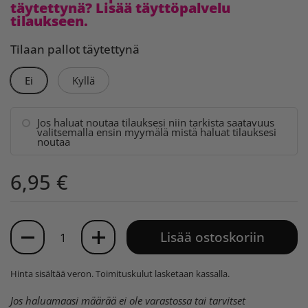
täytettynä? Lisää täyttöpalvelu
tilaukseen.
Tilaan pallot täytettynä
Ei
Kyllä
Jos haluat noutaa tilauksesi niin tarkista saatavuus
valitsemalla ensin myymälä mistä haluat tilauksesi
noutaa
6,95 €
Määrä
Lisää ostoskoriin
Hinta sisältää veron.
Toimituskulut
lasketaan kassalla.
Jos haluamaasi määrää ei ole varastossa tai tarvitset