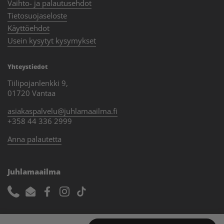
Vaihto- ja palautusehdot
Tietosuojaseloste
Käyttöehdot
Usein kysytyt kysymykset
Yhteystiedot
Tiilipojanlenkki 9,
01720 Vantaa
asiakaspalvelu@juhlamaailma.fi
+358 44 336 2999
Anna palautetta
Juhlamaailma
Phone
Email
Facebook
Instagram
TikTok