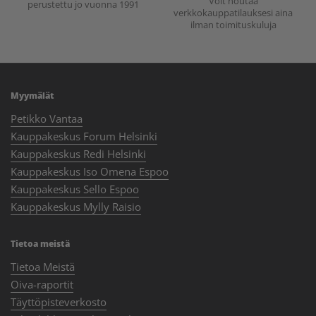
Voit noutaa
perustettu jo vuonna 1991
verkkokauppatilauksesi aina
ilman toimituskuluja
Myymälät
Petikko Vantaa
Kauppakeskus Forum Helsinki
Kauppakeskus Redi Helsinki
Kauppakeskus Iso Omena Espoo
Kauppakeskus Sello Espoo
Kauppakeskus Mylly Raisio
Tietoa meistä
Tietoa Meistä
Oiva-raportit
Täyttöpisteverkosto