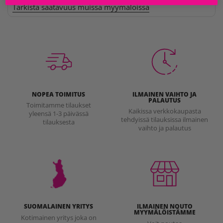
Tarkista saatavuus muissa myymälöissä
NOPEA TOIMITUS
ILMAINEN VAIHTO JA
PALAUTUS
Toimitamme tilaukset
Kaikissa verkkokaupasta
yleensä 1-3 päivässä
tehdyissä tilauksissa ilmainen
tilauksesta
vaihto ja palautus
SUOMALAINEN YRITYS
ILMAINEN NOUTO
MYYMÄLÖISTÄMME
Kotimainen yritys joka on