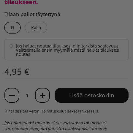
tilaukseen.
Tilaan pallot täytettynä
Ei
Kyllä
Jos haluat noutaa tilauksesi niin tarkista saatavuus
valitsemalla ensin myymälä mistä haluat tilauksesi
noutaa
4,95 €
Määrä
Lisää ostoskoriin
Hinta sisältää veron.
Toimituskulut
lasketaan kassalla.
Jos haluamaasi määrää ei ole varastossa tai tarvitset
suuremman erän, ota yhteyttä asiakaspalveluumme: