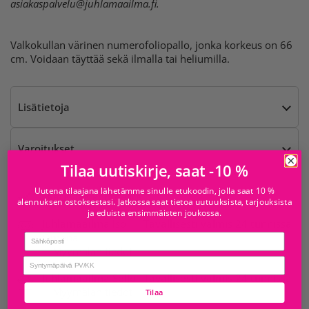
asiakaspalvelu@juhlamaailma.fi
.
Valkokullan värinen numerofoliopallo, jonka korkeus on 66
cm. Voidaan täyttää sekä ilmalla tai heliumilla.
Lisätietoja
Varoitukset
Tilaa uutiskirje, saat -10 %
Uutena tilaajana lähetämme sinulle etukoodin, jolla saat 10 %
Saatavilla kohteesta
alennuksen ostoksestasi. Jatkossa saat tietoa uutuuksista, tarjouksista
ja eduista ensimmäisten joukossa.
Juhlamaailma Iso
Tavallisesti valmis 24 tunnissa
Omena
Email
Myymälän tiedot
birthday
Juhlamaailma Sello
Tavallisesti valmis 24 tunnissa
Myymälän tiedot
Tilaa