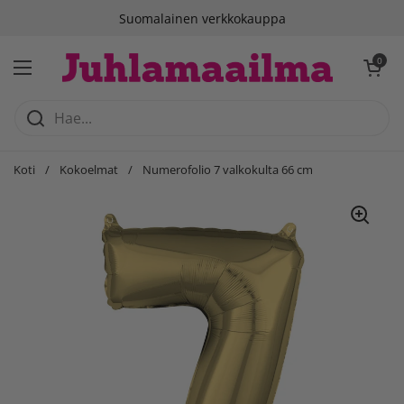
Siirry sisältöön
Suomalainen verkkokauppa
Avaa ostosko
0
Avaa valikko
Koti
/
Kokoelmat
/
Numerofolio 7 valkokulta 66 cm